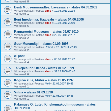
Vastuseid:
5
Eesti Muuseumraudtee, Lavassaare - alates 04.09.2002
Viimane postitus Postitas
elmo
«
10.08.2011 20:14
Vastuseid:
1
Iloni Imedemaa, Haapsalu -- alates 04.06.2006
Viimane postitus Postitas
elmo
«
10.08.2011 20:10
Vastuseid:
6
Rannarootsi Muuseum -- alates 09.07.2010
Viimane postitus Postitas
elmo
«
22.06.2011 23:57
Vastuseid:
2
Suur Munamägi -- alates 01.09.1998
Viimane postitus Postitas
Robert
«
12.06.2011 22:43
Vastuseid:
2
e+post
Viimane postitus Postitas
elmo
«
08.06.2011 20:42
Vastuseid:
4
Talvepealinn Otepää - alates 01.02.1999
Viimane postitus Postitas
elmo
«
31.12.2008 00:46
Vastuseid:
8
Koguva küla, Muhu -- alates 19.05.1997
Viimane postitus Postitas
Mell
«
21.08.2007 10:49
Vastuseid:
1
Viitna -- alates 01.09.1998
Viimane postitus Postitas
Mell
«
21.08.2007 10:46
Vastuseid:
1
Palamuse O. Lutsu Kihekonnakoolimuuseum - alates
30.09.2000