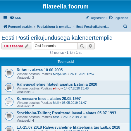
filateelia foorum
KKK
Registreeru
Logi sisse
O
Foorumi pealeht
Postiajalugu ja templijäljendite kogumine
Eesti Posti erikujundusega kalendertemplid
t
Eesti Posti erikujundusega kalendertemplid
s
Otsi
Täiendatud otsing
Uus teema
i
34 teemat •
1
. leht
1
-st
Teemasid
Ruhnu - alates 10.06.2005
Viimane postitus Postitas
MollyRios
«
26.11.2021 12:57
Vastuseid:
3
Rahvusvaheline filateelianäitus Estonia 2020
Viimane postitus Postitas
elmo
«
14.07.2020 13:48
Vastuseid:
1
Kuressaare loss -- alates 20.05.1997
Viimane postitus Postitas
Mell
«
03.05.2019 21:47
Vastuseid:
2
Stockholm-Tallinn; Postitatud laeval - alates 05.07.1993
Viimane postitus Postitas
tlass
«
25.02.2019 20:01
Vastuseid:
4
13.-15.07.2018 Rahvusvaheline filateelianäitus EstEx 2018