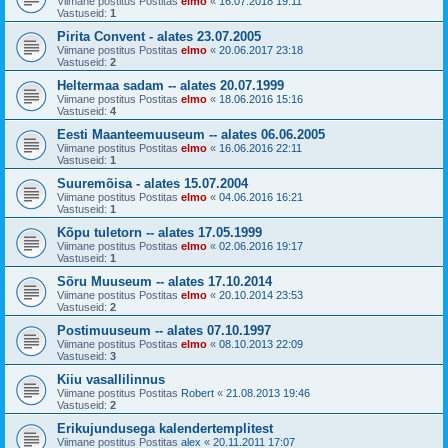
Viimane postitus Postitas
elmo
«
16.07.2018 19:11
Vastuseid:
1
Pirita Convent - alates 23.07.2005
Viimane postitus Postitas
elmo
«
20.06.2017 23:18
Vastuseid:
2
Heltermaa sadam -- alates 20.07.1999
Viimane postitus Postitas
elmo
«
18.06.2016 15:16
Vastuseid:
4
Eesti Maanteemuuseum -- alates 06.06.2005
Viimane postitus Postitas
elmo
«
16.06.2016 22:11
Vastuseid:
1
Suuremõisa - alates 15.07.2004
Viimane postitus Postitas
elmo
«
04.06.2016 16:21
Vastuseid:
1
Kõpu tuletorn -- alates 17.05.1999
Viimane postitus Postitas
elmo
«
02.06.2016 19:17
Vastuseid:
1
Sõru Muuseum -- alates 17.10.2014
Viimane postitus Postitas
elmo
«
20.10.2014 23:53
Vastuseid:
2
Postimuuseum -- alates 07.10.1997
Viimane postitus Postitas
elmo
«
08.10.2013 22:09
Vastuseid:
3
Kiiu vasallilinnus
Viimane postitus Postitas
Robert
«
21.08.2013 19:46
Vastuseid:
2
Erikujundusega kalendertemplitest
Viimane postitus Postitas
alex
«
20.11.2011 17:07