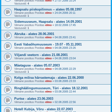
Viimane postitus Postitas
elmo
«
27.07.2006 10:24
Vastuseid:
4
Haapsalu piiskopilinnus -- alates 05.08.1997
Viimane postitus Postitas
elmo
«
24.04.2006 20:11
Vastuseid:
1
Sidemuuseum, Haapsalu - alates 14.09.2001
Viimane postitus Postitas
elmo
«
18.02.2006 17:45
Vastuseid:
1
Abruka - alates 28.06.2001
Viimane postitus Postitas
elmo
«
04.08.2005 23:41
Eesti Vabaõhumuuseum - 19.07 - 05.11.2001
Viimane postitus Postitas
elmo
«
04.08.2005 23:26
Viljandi veetorn - alates 21.08.2001
Viimane postitus Postitas
elmo
«
04.08.2005 23:04
Mäetaguse - alates 05.07.2003
Viimane postitus Postitas
elmo
«
04.08.2005 22:29
Vastuseid:
1
Kolga mõisa härrastemaja - alates 22.06.2000
Viimane postitus Postitas
elmo
«
03.08.2005 23:33
Ringhäälingumuuseum, Türi - alates 18.12.2001
Viimane postitus Postitas
elmo
«
03.08.2005 22:44
Purtse - alates 23.06.2003
Viimane postitus Postitas
elmo
«
02.08.2005 22:56
Hotell Kubija, Võru - alates 22.07.2003