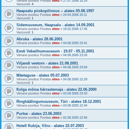
Viimane postitus Postitas
elmo
«
27.07.2006 10:24
Vastuseid:
4
Haapsalu piiskopilinnus -- alates 05.08.1997
Viimane postitus Postitas
elmo
«
24.04.2006 20:11
Vastuseid:
1
Sidemuuseum, Haapsalu - alates 14.09.2001
Viimane postitus Postitas
elmo
«
18.02.2006 17:45
Vastuseid:
1
Abruka - alates 28.06.2001
Viimane postitus Postitas
elmo
«
04.08.2005 23:41
Eesti Vabaõhumuuseum - 19.07 - 05.11.2001
Viimane postitus Postitas
elmo
«
04.08.2005 23:26
Viljandi veetorn - alates 21.08.2001
Viimane postitus Postitas
elmo
«
04.08.2005 23:04
Mäetaguse - alates 05.07.2003
Viimane postitus Postitas
elmo
«
04.08.2005 22:29
Vastuseid:
1
Kolga mõisa härrastemaja - alates 22.06.2000
Viimane postitus Postitas
elmo
«
03.08.2005 23:33
Ringhäälingumuuseum, Türi - alates 18.12.2001
Viimane postitus Postitas
elmo
«
03.08.2005 22:44
Purtse - alates 23.06.2003
Viimane postitus Postitas
elmo
«
02.08.2005 22:56
Hotell Kubija, Võru - alates 22.07.2003