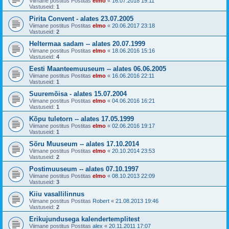
Viimane postitus Postitas
elmo
«
16.07.2018 19:11
Vastuseid:
1
Pirita Convent - alates 23.07.2005
Viimane postitus Postitas
elmo
«
20.06.2017 23:18
Vastuseid:
2
Heltermaa sadam -- alates 20.07.1999
Viimane postitus Postitas
elmo
«
18.06.2016 15:16
Vastuseid:
4
Eesti Maanteemuuseum -- alates 06.06.2005
Viimane postitus Postitas
elmo
«
16.06.2016 22:11
Vastuseid:
1
Suuremõisa - alates 15.07.2004
Viimane postitus Postitas
elmo
«
04.06.2016 16:21
Vastuseid:
1
Kõpu tuletorn -- alates 17.05.1999
Viimane postitus Postitas
elmo
«
02.06.2016 19:17
Vastuseid:
1
Sõru Muuseum -- alates 17.10.2014
Viimane postitus Postitas
elmo
«
20.10.2014 23:53
Vastuseid:
2
Postimuuseum -- alates 07.10.1997
Viimane postitus Postitas
elmo
«
08.10.2013 22:09
Vastuseid:
3
Kiiu vasallilinnus
Viimane postitus Postitas
Robert
«
21.08.2013 19:46
Vastuseid:
2
Erikujundusega kalendertemplitest
Viimane postitus Postitas
alex
«
20.11.2011 17:07