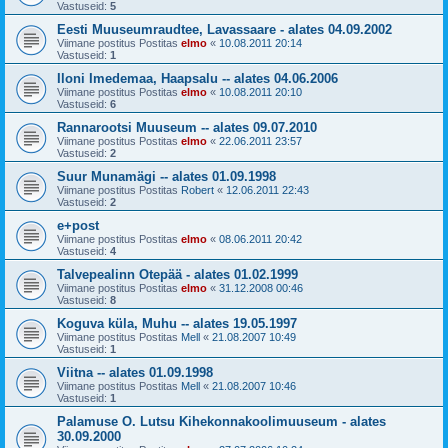
Vastuseid:
5
Eesti Muuseumraudtee, Lavassaare - alates 04.09.2002
Viimane postitus Postitas
elmo
«
10.08.2011 20:14
Vastuseid:
1
Iloni Imedemaa, Haapsalu -- alates 04.06.2006
Viimane postitus Postitas
elmo
«
10.08.2011 20:10
Vastuseid:
6
Rannarootsi Muuseum -- alates 09.07.2010
Viimane postitus Postitas
elmo
«
22.06.2011 23:57
Vastuseid:
2
Suur Munamägi -- alates 01.09.1998
Viimane postitus Postitas
Robert
«
12.06.2011 22:43
Vastuseid:
2
e+post
Viimane postitus Postitas
elmo
«
08.06.2011 20:42
Vastuseid:
4
Talvepealinn Otepää - alates 01.02.1999
Viimane postitus Postitas
elmo
«
31.12.2008 00:46
Vastuseid:
8
Koguva küla, Muhu -- alates 19.05.1997
Viimane postitus Postitas
Mell
«
21.08.2007 10:49
Vastuseid:
1
Viitna -- alates 01.09.1998
Viimane postitus Postitas
Mell
«
21.08.2007 10:46
Vastuseid:
1
Palamuse O. Lutsu Kihekonnakoolimuuseum - alates
30.09.2000