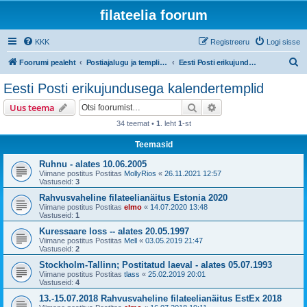
filateelia foorum
KKK
Registreeru
Logi sisse
O
Foorumi pealeht
Postiajalugu ja templijäljendite kogumine
Eesti Posti erikujundusega kalendertemplid
t
Eesti Posti erikujundusega kalendertemplid
s
Otsi
Täiendatud otsing
Uus teema
i
34 teemat •
1
. leht
1
-st
Teemasid
Ruhnu - alates 10.06.2005
Viimane postitus Postitas
MollyRios
«
26.11.2021 12:57
Vastuseid:
3
Rahvusvaheline filateelianäitus Estonia 2020
Viimane postitus Postitas
elmo
«
14.07.2020 13:48
Vastuseid:
1
Kuressaare loss -- alates 20.05.1997
Viimane postitus Postitas
Mell
«
03.05.2019 21:47
Vastuseid:
2
Stockholm-Tallinn; Postitatud laeval - alates 05.07.1993
Viimane postitus Postitas
tlass
«
25.02.2019 20:01
Vastuseid:
4
13.-15.07.2018 Rahvusvaheline filateelianäitus EstEx 2018