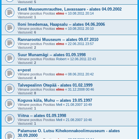
Vastuseid:
5
Eesti Muuseumraudtee, Lavassaare - alates 04.09.2002
Viimane postitus Postitas
elmo
«
10.08.2011 20:14
Vastuseid:
1
Iloni Imedemaa, Haapsalu -- alates 04.06.2006
Viimane postitus Postitas
elmo
«
10.08.2011 20:10
Vastuseid:
6
Rannarootsi Muuseum -- alates 09.07.2010
Viimane postitus Postitas
elmo
«
22.06.2011 23:57
Vastuseid:
2
Suur Munamägi -- alates 01.09.1998
Viimane postitus Postitas
Robert
«
12.06.2011 22:43
Vastuseid:
2
e+post
Viimane postitus Postitas
elmo
«
08.06.2011 20:42
Vastuseid:
4
Talvepealinn Otepää - alates 01.02.1999
Viimane postitus Postitas
elmo
«
31.12.2008 00:46
Vastuseid:
8
Koguva küla, Muhu -- alates 19.05.1997
Viimane postitus Postitas
Mell
«
21.08.2007 10:49
Vastuseid:
1
Viitna -- alates 01.09.1998
Viimane postitus Postitas
Mell
«
21.08.2007 10:46
Vastuseid:
1
Palamuse O. Lutsu Kihekonnakoolimuuseum - alates
30.09.2000