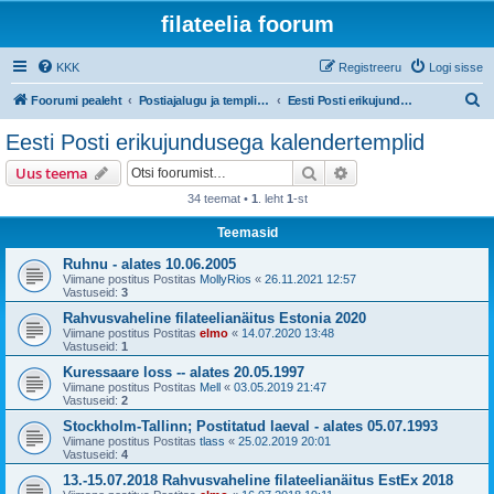
filateelia foorum
KKK
Registreeru
Logi sisse
O
Foorumi pealeht
Postiajalugu ja templijäljendite kogumine
Eesti Posti erikujundusega kalendertemplid
t
Eesti Posti erikujundusega kalendertemplid
s
Otsi
Täiendatud otsing
Uus teema
i
34 teemat •
1
. leht
1
-st
Teemasid
Ruhnu - alates 10.06.2005
Viimane postitus Postitas
MollyRios
«
26.11.2021 12:57
Vastuseid:
3
Rahvusvaheline filateelianäitus Estonia 2020
Viimane postitus Postitas
elmo
«
14.07.2020 13:48
Vastuseid:
1
Kuressaare loss -- alates 20.05.1997
Viimane postitus Postitas
Mell
«
03.05.2019 21:47
Vastuseid:
2
Stockholm-Tallinn; Postitatud laeval - alates 05.07.1993
Viimane postitus Postitas
tlass
«
25.02.2019 20:01
Vastuseid:
4
13.-15.07.2018 Rahvusvaheline filateelianäitus EstEx 2018