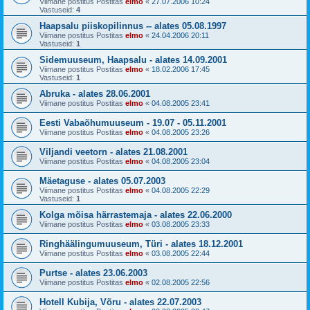
Viimane postitus Postitas
elmo
«
27.07.2006 10:24
Vastuseid:
4
Haapsalu piiskopilinnus -- alates 05.08.1997
Viimane postitus Postitas
elmo
«
24.04.2006 20:11
Vastuseid:
1
Sidemuuseum, Haapsalu - alates 14.09.2001
Viimane postitus Postitas
elmo
«
18.02.2006 17:45
Vastuseid:
1
Abruka - alates 28.06.2001
Viimane postitus Postitas
elmo
«
04.08.2005 23:41
Eesti Vabaõhumuuseum - 19.07 - 05.11.2001
Viimane postitus Postitas
elmo
«
04.08.2005 23:26
Viljandi veetorn - alates 21.08.2001
Viimane postitus Postitas
elmo
«
04.08.2005 23:04
Mäetaguse - alates 05.07.2003
Viimane postitus Postitas
elmo
«
04.08.2005 22:29
Vastuseid:
1
Kolga mõisa härrastemaja - alates 22.06.2000
Viimane postitus Postitas
elmo
«
03.08.2005 23:33
Ringhäälingumuuseum, Türi - alates 18.12.2001
Viimane postitus Postitas
elmo
«
03.08.2005 22:44
Purtse - alates 23.06.2003
Viimane postitus Postitas
elmo
«
02.08.2005 22:56
Hotell Kubija, Võru - alates 22.07.2003