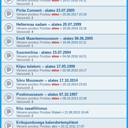
Viimane postitus Postitas
elmo
«
16.07.2018 19:11
Vastuseid:
1
Pirita Convent - alates 23.07.2005
Viimane postitus Postitas
elmo
«
20.06.2017 23:18
Vastuseid:
2
Heltermaa sadam -- alates 20.07.1999
Viimane postitus Postitas
elmo
«
18.06.2016 15:16
Vastuseid:
4
Eesti Maanteemuuseum -- alates 06.06.2005
Viimane postitus Postitas
elmo
«
16.06.2016 22:11
Vastuseid:
1
Suuremõisa - alates 15.07.2004
Viimane postitus Postitas
elmo
«
04.06.2016 16:21
Vastuseid:
1
Kõpu tuletorn -- alates 17.05.1999
Viimane postitus Postitas
elmo
«
02.06.2016 19:17
Vastuseid:
1
Sõru Muuseum -- alates 17.10.2014
Viimane postitus Postitas
elmo
«
20.10.2014 23:53
Vastuseid:
2
Postimuuseum -- alates 07.10.1997
Viimane postitus Postitas
elmo
«
08.10.2013 22:09
Vastuseid:
3
Kiiu vasallilinnus
Viimane postitus Postitas
Robert
«
21.08.2013 19:46
Vastuseid:
2
Erikujundusega kalendertemplitest
Viimane postitus Postitas
alex
«
20.11.2011 17:07