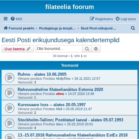
filateelia foorum
KKK
Registreeru
Logi sisse
O
Foorumi pealeht
Postiajalugu ja templijäljendite kogumine
Eesti Posti erikujundusega kalendertemplid
t
Eesti Posti erikujundusega kalendertemplid
s
Otsi
Täiendatud otsing
Uus teema
i
34 teemat •
1
. leht
1
-st
Teemasid
Ruhnu - alates 10.06.2005
Viimane postitus Postitas
MollyRios
«
26.11.2021 12:57
Vastuseid:
3
Rahvusvaheline filateelianäitus Estonia 2020
Viimane postitus Postitas
elmo
«
14.07.2020 13:48
Vastuseid:
1
Kuressaare loss -- alates 20.05.1997
Viimane postitus Postitas
Mell
«
03.05.2019 21:47
Vastuseid:
2
Stockholm-Tallinn; Postitatud laeval - alates 05.07.1993
Viimane postitus Postitas
tlass
«
25.02.2019 20:01
Vastuseid:
4
13.-15.07.2018 Rahvusvaheline filateelianäitus EstEx 2018