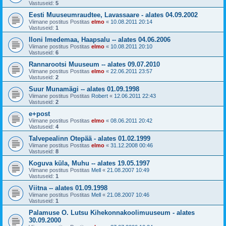
Vastuseid:
5
Eesti Muuseumraudtee, Lavassaare - alates 04.09.2002
Viimane postitus Postitas
elmo
«
10.08.2011 20:14
Vastuseid:
1
Iloni Imedemaa, Haapsalu -- alates 04.06.2006
Viimane postitus Postitas
elmo
«
10.08.2011 20:10
Vastuseid:
6
Rannarootsi Muuseum -- alates 09.07.2010
Viimane postitus Postitas
elmo
«
22.06.2011 23:57
Vastuseid:
2
Suur Munamägi -- alates 01.09.1998
Viimane postitus Postitas
Robert
«
12.06.2011 22:43
Vastuseid:
2
e+post
Viimane postitus Postitas
elmo
«
08.06.2011 20:42
Vastuseid:
4
Talvepealinn Otepää - alates 01.02.1999
Viimane postitus Postitas
elmo
«
31.12.2008 00:46
Vastuseid:
8
Koguva küla, Muhu -- alates 19.05.1997
Viimane postitus Postitas
Mell
«
21.08.2007 10:49
Vastuseid:
1
Viitna -- alates 01.09.1998
Viimane postitus Postitas
Mell
«
21.08.2007 10:46
Vastuseid:
1
Palamuse O. Lutsu Kihekonnakoolimuuseum - alates
30.09.2000