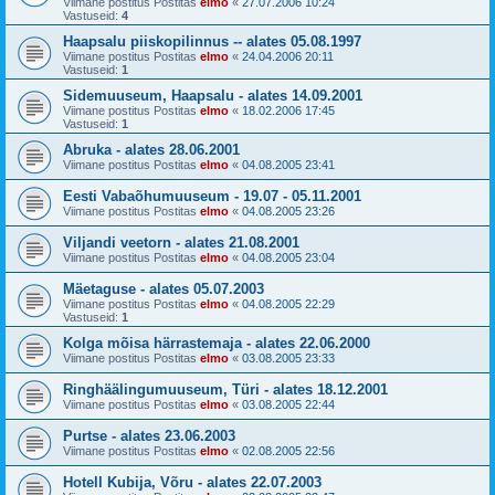
Viimane postitus Postitas
elmo
«
27.07.2006 10:24
Vastuseid:
4
Haapsalu piiskopilinnus -- alates 05.08.1997
Viimane postitus Postitas
elmo
«
24.04.2006 20:11
Vastuseid:
1
Sidemuuseum, Haapsalu - alates 14.09.2001
Viimane postitus Postitas
elmo
«
18.02.2006 17:45
Vastuseid:
1
Abruka - alates 28.06.2001
Viimane postitus Postitas
elmo
«
04.08.2005 23:41
Eesti Vabaõhumuuseum - 19.07 - 05.11.2001
Viimane postitus Postitas
elmo
«
04.08.2005 23:26
Viljandi veetorn - alates 21.08.2001
Viimane postitus Postitas
elmo
«
04.08.2005 23:04
Mäetaguse - alates 05.07.2003
Viimane postitus Postitas
elmo
«
04.08.2005 22:29
Vastuseid:
1
Kolga mõisa härrastemaja - alates 22.06.2000
Viimane postitus Postitas
elmo
«
03.08.2005 23:33
Ringhäälingumuuseum, Türi - alates 18.12.2001
Viimane postitus Postitas
elmo
«
03.08.2005 22:44
Purtse - alates 23.06.2003
Viimane postitus Postitas
elmo
«
02.08.2005 22:56
Hotell Kubija, Võru - alates 22.07.2003