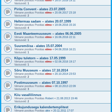
Viimane postitus Postitas
elmo
«
16.07.2018 19:11
Vastuseid:
1
Pirita Convent - alates 23.07.2005
Viimane postitus Postitas
elmo
«
20.06.2017 23:18
Vastuseid:
2
Heltermaa sadam -- alates 20.07.1999
Viimane postitus Postitas
elmo
«
18.06.2016 15:16
Vastuseid:
4
Eesti Maanteemuuseum -- alates 06.06.2005
Viimane postitus Postitas
elmo
«
16.06.2016 22:11
Vastuseid:
1
Suuremõisa - alates 15.07.2004
Viimane postitus Postitas
elmo
«
04.06.2016 16:21
Vastuseid:
1
Kõpu tuletorn -- alates 17.05.1999
Viimane postitus Postitas
elmo
«
02.06.2016 19:17
Vastuseid:
1
Sõru Muuseum -- alates 17.10.2014
Viimane postitus Postitas
elmo
«
20.10.2014 23:53
Vastuseid:
2
Postimuuseum -- alates 07.10.1997
Viimane postitus Postitas
elmo
«
08.10.2013 22:09
Vastuseid:
3
Kiiu vasallilinnus
Viimane postitus Postitas
Robert
«
21.08.2013 19:46
Vastuseid:
2
Erikujundusega kalendertemplitest
Viimane postitus Postitas
alex
«
20.11.2011 17:07