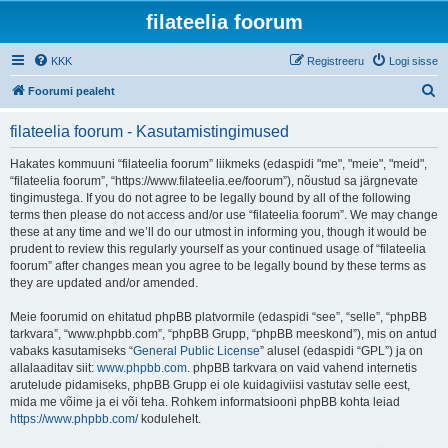
filateelia foorum
KKK
Registreeru
Logi sisse
O
Foorumi pealeht
t
filateelia foorum - Kasutamistingimused
s
i
Hakates kommuuni “filateelia foorum” liikmeks (edaspidi "me", "meie", "meid",
“filateelia foorum”, “https://www.filateelia.ee/foorum”), nõustud sa järgnevate
tingimustega. If you do not agree to be legally bound by all of the following
terms then please do not access and/or use “filateelia foorum”. We may change
these at any time and we’ll do our utmost in informing you, though it would be
prudent to review this regularly yourself as your continued usage of “filateelia
foorum” after changes mean you agree to be legally bound by these terms as
they are updated and/or amended.
Meie foorumid on ehitatud phpBB platvormile (edaspidi “see”, “selle”, “phpBB
tarkvara”, “www.phpbb.com”, “phpBB Grupp, “phpBB meeskond”), mis on antud
vabaks kasutamiseks “
General Public License
” alusel (edaspidi “GPL”) ja on
allalaaditav siit:
www.phpbb.com
. phpBB tarkvara on vaid vahend internetis
arutelude pidamiseks, phpBB Grupp ei ole kuidagiviisi vastutav selle eest,
mida me võime ja ei või teha. Rohkem informatsiooni phpBB kohta leiad
https://www.phpbb.com/
kodulehelt.