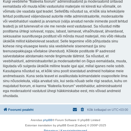
Kuigi veebilehe “filateelia foorum” administraatorid ja moderaatorid üritavad
eemaldada või muuta kõiki vastuolulisi materjale nii kiiresti kui võimalik, on
võimatu üle vaadata igat teadet. Selletõttu nõustud sa, et kõik siia leheküljele
tehtud postitused väljendavad autorite mitte administraatorite, moderaatorite
või veebihalduri vaateid ja arvamusi (välja arvatud nende inimeste poolt tehtud
teated) ja siit tulenevalt ei ole me nende eest vastutavad. Sa nõustud mitte
postitama ühtegi solvavat, roppu, labast, laimavat, vihaõhutavat, ähvardavat,
seksuaalse suunitlusega postitust või mõnda muud materjali, mis võib rikkuda
ükskõik millist käibelolevat seadust. Selle tegemine võib põhjustada sinu
kohese ning eluaegse keelu siia veebilehele sisenemast (ja sinu
teenusepakkujaga võetakse ühendust). Kõikide postituste IP aadressid
salvestatakse abistamaks nende tingimuste täitmist. Sa nõustud, et
veebihalduril, administraatoritel ja moderaatoritel on õigus eemaldada, muuta,
liigutada või sulgeda ükskõik milline teade igal ajal, millal iganes neile sobib.
Kasutajana nõustud sa, et kõiki sinu poolt sisestatud andmeid hoitakse meie
andmebaasis. Kuna seda teavet ei avalikustata kolmandatele osapooltele ilma
sinu nõusolekuta, välja arvatud siis, kui seda nõuab selle riigi seadus, kuhu on
majutatud foorum, ei kanna “filateelia foorum” veebihaldur, administraatorid
ega moderaatorid vastutust ühegi häkkimiskatse eest, mis võivad andmeid
ohustada.
Foorumi pealeht
Kõik kellaajad on
UTC+03:00
Arendas
phpBB
® Forum Software © phpBB Limited
Estonian translation by phpBB Eesti [Exabot] © 2008*-2025
Privaatsus
|
Kasutajatingimused