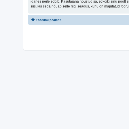
iganes neile sobib. Kasutajana nõustud sa, et kõiki sinu pool
siis, kui seda nõuab selle riigi seadus, kuhu on majutatud foo
Foorumi pealeht