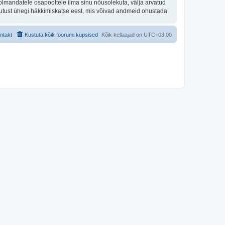
olmandatele osapooltele ilma sinu nõusolekuta, välja arvatud
stutust ühegi häkkimiskatse eest, mis võivad andmeid ohustada.
ntakt
Kustuta kõik foorumi küpsised
Kõik kellaajad on
UTC+03:00