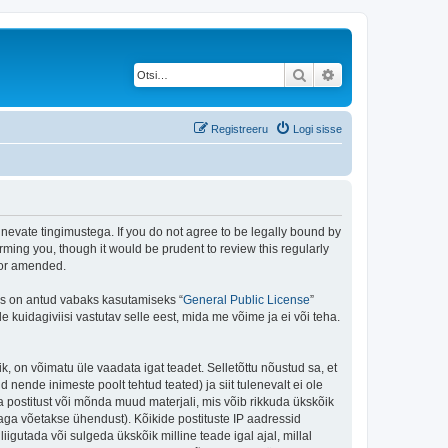
Otsi
Täiendatud otsing
Registreeru
Logi sisse
rgnevate tingimustega. If you do not agree to be legally bound by
rming you, though it would be prudent to review this regularly
/or amended.
is on antud vabaks kasutamiseks “
General Public License
”
kuidagiviisi vastutav selle eest, mida me võime ja ei või teha.
ik, on võimatu üle vaadata igat teadet. Selletõttu nõustud sa, et
 nende inimeste poolt tehtud teated) ja siit tulenevalt ei ole
 postitust või mõnda muud materjali, mis võib rikkuda ükskõik
aga võetakse ühendust). Kõikide postituste IP aadressid
igutada või sulgeda ükskõik milline teade igal ajal, millal