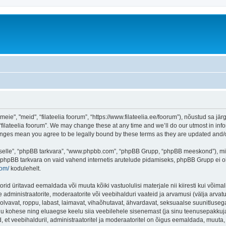
eie", "meid", “filateelia foorum”, “https://www.filateelia.ee/foorum”), nõustud sa jä
“filateelia foorum”. We may change these at any time and we’ll do our utmost in info
 changes mean you agree to be legally bound by these terms as they are updated and
 “selle”, “phpBB tarkvara”, “www.phpbb.com”, “phpBB Grupp, “phpBB meeskond”), m
 phpBB tarkvara on vaid vahend internetis arutelude pidamiseks, phpBB Grupp ei ole 
com/
kodulehelt.
rid üritavad eemaldada või muuta kõiki vastuolulisi materjale nii kiiresti kui võimal
e administraatorite, moderaatorite või veebihalduri vaateid ja arvamusi (välja arvatud
lvavat, roppu, labast, laimavat, vihaõhutavat, ähvardavat, seksuaalse suunitlusega
inu kohese ning eluaegse keelu siia veebilehele sisenemast (ja sinu teenusepakkuj
et veebihalduril, administraatoritel ja moderaatoritel on õigus eemaldada, muuta, li