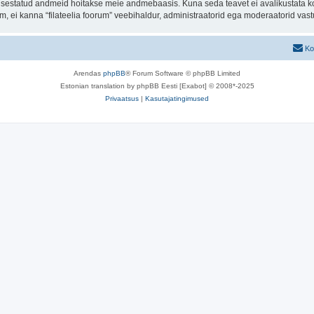
t sisestatud andmeid hoitakse meie andmebaasis. Kuna seda teavet ei avalikustata k
rum, ei kanna “filateelia foorum” veebihaldur, administraatorid ega moderaatorid va
Ko
Arendas
phpBB
® Forum Software © phpBB Limited
Estonian translation by phpBB Eesti [Exabot] © 2008*-2025
Privaatsus
|
Kasutajatingimused