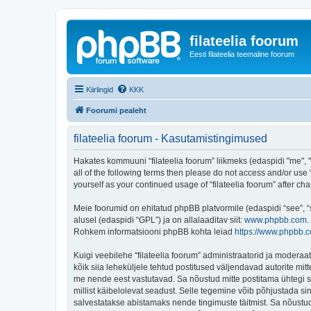
filateelia foorum
Eesti filateelia teemaline foorum
Kiirlingid
KKK
Foorumi pealeht
filateelia foorum - Kasutamistingimused
Hakates kommuuni “filateelia foorum” liikmeks (edaspidi "me", "m
all of the following terms then please do not access and/or use 
yourself as your continued usage of “filateelia foorum” after
Meie foorumid on ehitatud phpBB platvormile (edaspidi “see”,
alusel (edaspidi “GPL”) ja on allalaaditav siit:
www.phpbb.com
.
Rohkem informatsiooni phpBB kohta leiad
https://www.phpbb.
Kuigi veebilehe “filateelia foorum” administraatorid ja moderaato
kõik siia leheküljele tehtud postitused väljendavad autorite mitt
me nende eest vastutavad. Sa nõustud mitte postitama ühtegi so
millist käibelolevat seadust. Selle tegemine võib põhjustada s
salvestatakse abistamaks nende tingimuste täitmist. Sa nõustud, 