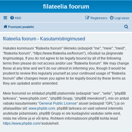
filateelia foorum
KKK
Registreeru
Logi sisse
O
Foorumi pealeht
t
filateelia foorum - Kasutamistingimused
s
i
Hakates kommuuni “filateelia foorum” liikmeks (edaspidi "me", "meie", "meid",
“filateelia foorum”, “https://www.filateelia.ee/foorum”), nõustud sa järgnevate
tingimustega. If you do not agree to be legally bound by all of the following
terms then please do not access and/or use “filateelia foorum”. We may change
these at any time and we’ll do our utmost in informing you, though it would be
prudent to review this regularly yourself as your continued usage of “filateelia
foorum” after changes mean you agree to be legally bound by these terms as
they are updated and/or amended.
Meie foorumid on ehitatud phpBB platvormile (edaspidi “see”, “selle”, “phpBB
tarkvara”, “www.phpbb.com”, “phpBB Grupp, “phpBB meeskond”), mis on antud
vabaks kasutamiseks “
General Public License
” alusel (edaspidi “GPL”) ja on
allalaaditav siit:
www.phpbb.com
. phpBB tarkvara on vaid vahend internetis
arutelude pidamiseks, phpBB Grupp ei ole kuidagiviisi vastutav selle eest,
mida me võime ja ei või teha. Rohkem informatsiooni phpBB kohta leiad
https://www.phpbb.com/
kodulehelt.