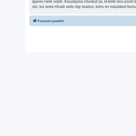
iganes neile sobib. Kasutajana nõustud sa, et kõiki sinu pool
siis, kui seda nõuab selle riigi seadus, kuhu on majutatud foo
Foorumi pealeht