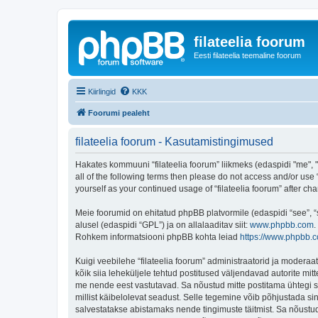
filateelia foorum
Eesti filateelia teemaline foorum
Kiirlingid
KKK
Foorumi pealeht
filateelia foorum - Kasutamistingimused
Hakates kommuuni “filateelia foorum” liikmeks (edaspidi "me", "m
all of the following terms then please do not access and/or use 
yourself as your continued usage of “filateelia foorum” after
Meie foorumid on ehitatud phpBB platvormile (edaspidi “see”,
alusel (edaspidi “GPL”) ja on allalaaditav siit:
www.phpbb.com
.
Rohkem informatsiooni phpBB kohta leiad
https://www.phpbb.
Kuigi veebilehe “filateelia foorum” administraatorid ja moderaato
kõik siia leheküljele tehtud postitused väljendavad autorite mitt
me nende eest vastutavad. Sa nõustud mitte postitama ühtegi so
millist käibelolevat seadust. Selle tegemine võib põhjustada s
salvestatakse abistamaks nende tingimuste täitmist. Sa nõustud, 