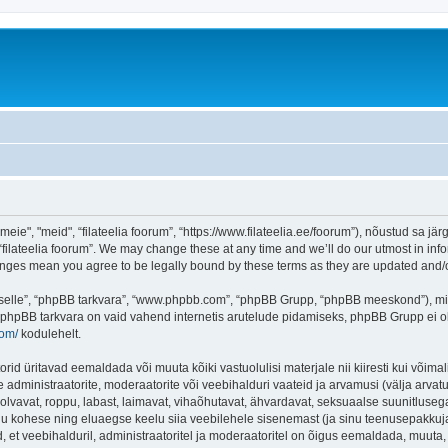
eie", "meid", “filateelia foorum”, “https://www.filateelia.ee/foorum”), nõustud sa jä
“filateelia foorum”. We may change these at any time and we’ll do our utmost in info
 changes mean you agree to be legally bound by these terms as they are updated and
 “selle”, “phpBB tarkvara”, “www.phpbb.com”, “phpBB Grupp, “phpBB meeskond”), m
 phpBB tarkvara on vaid vahend internetis arutelude pidamiseks, phpBB Grupp ei ole 
com/
kodulehelt.
rid üritavad eemaldada või muuta kõiki vastuolulisi materjale nii kiiresti kui võimal
e administraatorite, moderaatorite või veebihalduri vaateid ja arvamusi (välja arvatud
lvavat, roppu, labast, laimavat, vihaõhutavat, ähvardavat, seksuaalse suunitlusega
inu kohese ning eluaegse keelu siia veebilehele sisenemast (ja sinu teenusepakkuj
et veebihalduril, administraatoritel ja moderaatoritel on õigus eemaldada, muuta, li