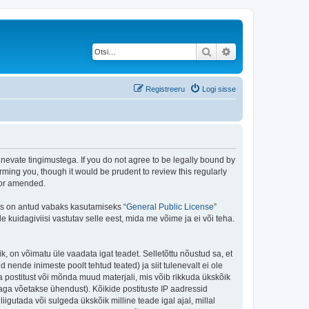
Otsi
Täiendatud otsing
Registreeru
Logi sisse
rgnevate tingimustega. If you do not agree to be legally bound by
rming you, though it would be prudent to review this regularly
/or amended.
is on antud vabaks kasutamiseks “
General Public License
”
kuidagiviisi vastutav selle eest, mida me võime ja ei või teha.
ik, on võimatu üle vaadata igat teadet. Selletõttu nõustud sa, et
 nende inimeste poolt tehtud teated) ja siit tulenevalt ei ole
 postitust või mõnda muud materjali, mis võib rikkuda ükskõik
aga võetakse ühendust). Kõikide postituste IP aadressid
igutada või sulgeda ükskõik milline teade igal ajal, millal