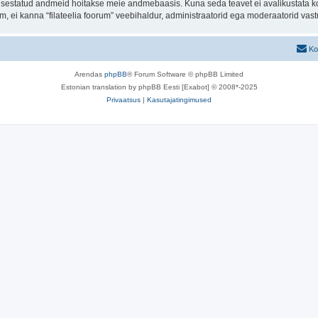
t sisestatud andmeid hoitakse meie andmebaasis. Kuna seda teavet ei avalikustata k
rum, ei kanna “filateelia foorum” veebihaldur, administraatorid ega moderaatorid va
Ko
Arendas
phpBB
® Forum Software © phpBB Limited
Estonian translation by phpBB Eesti [Exabot] © 2008*-2025
Privaatsus
|
Kasutajatingimused