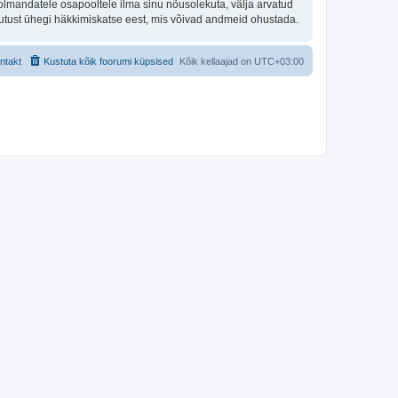
olmandatele osapooltele ilma sinu nõusolekuta, välja arvatud
stutust ühegi häkkimiskatse eest, mis võivad andmeid ohustada.
ntakt
Kustuta kõik foorumi küpsised
Kõik kellaajad on
UTC+03:00