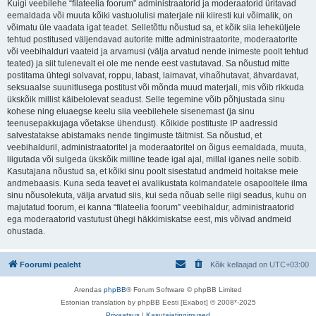
Kuigi veebilehe “filateelia foorum” administraatorid ja moderaatorid üritavad
eemaldada või muuta kõiki vastuolulisi materjale nii kiiresti kui võimalik, on
võimatu üle vaadata igat teadet. Selletõttu nõustud sa, et kõik siia leheküljele
tehtud postitused väljendavad autorite mitte administraatorite, moderaatorite
või veebihalduri vaateid ja arvamusi (välja arvatud nende inimeste poolt tehtud
teated) ja siit tulenevalt ei ole me nende eest vastutavad. Sa nõustud mitte
postitama ühtegi solvavat, roppu, labast, laimavat, vihaõhutavat, ähvardavat,
seksuaalse suunitlusega postitust või mõnda muud materjali, mis võib rikkuda
ükskõik millist käibelolevat seadust. Selle tegemine võib põhjustada sinu
kohese ning eluaegse keelu siia veebilehele sisenemast (ja sinu
teenusepakkujaga võetakse ühendust). Kõikide postituste IP aadressid
salvestatakse abistamaks nende tingimuste täitmist. Sa nõustud, et
veebihalduril, administraatoritel ja moderaatoritel on õigus eemaldada, muuta,
liigutada või sulgeda ükskõik milline teade igal ajal, millal iganes neile sobib.
Kasutajana nõustud sa, et kõiki sinu poolt sisestatud andmeid hoitakse meie
andmebaasis. Kuna seda teavet ei avalikustata kolmandatele osapooltele ilma
sinu nõusolekuta, välja arvatud siis, kui seda nõuab selle riigi seadus, kuhu on
majutatud foorum, ei kanna “filateelia foorum” veebihaldur, administraatorid
ega moderaatorid vastutust ühegi häkkimiskatse eest, mis võivad andmeid
ohustada.
Foorumi pealeht
Kõik kellaajad on
UTC+03:00
Arendas
phpBB
® Forum Software © phpBB Limited
Estonian translation by phpBB Eesti [Exabot] © 2008*-2025
Privaatsus
|
Kasutajatingimused