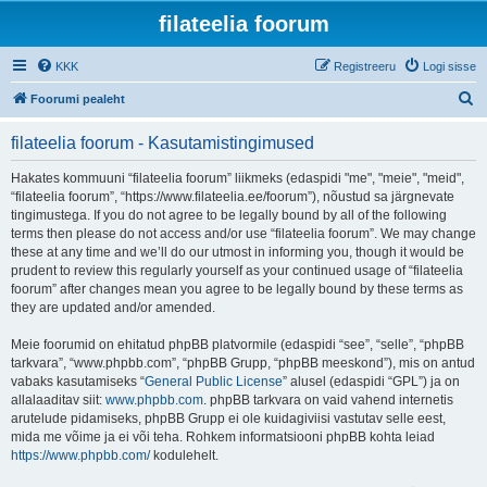
filateelia foorum
KKK
Registreeru
Logi sisse
O
Foorumi pealeht
t
filateelia foorum - Kasutamistingimused
s
i
Hakates kommuuni “filateelia foorum” liikmeks (edaspidi "me", "meie", "meid",
“filateelia foorum”, “https://www.filateelia.ee/foorum”), nõustud sa järgnevate
tingimustega. If you do not agree to be legally bound by all of the following
terms then please do not access and/or use “filateelia foorum”. We may change
these at any time and we’ll do our utmost in informing you, though it would be
prudent to review this regularly yourself as your continued usage of “filateelia
foorum” after changes mean you agree to be legally bound by these terms as
they are updated and/or amended.
Meie foorumid on ehitatud phpBB platvormile (edaspidi “see”, “selle”, “phpBB
tarkvara”, “www.phpbb.com”, “phpBB Grupp, “phpBB meeskond”), mis on antud
vabaks kasutamiseks “
General Public License
” alusel (edaspidi “GPL”) ja on
allalaaditav siit:
www.phpbb.com
. phpBB tarkvara on vaid vahend internetis
arutelude pidamiseks, phpBB Grupp ei ole kuidagiviisi vastutav selle eest,
mida me võime ja ei või teha. Rohkem informatsiooni phpBB kohta leiad
https://www.phpbb.com/
kodulehelt.