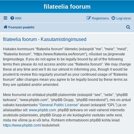
filateelia foorum
KKK
Registreeru
Logi sisse
O
Foorumi pealeht
t
filateelia foorum - Kasutamistingimused
s
i
Hakates kommuuni “filateelia foorum” liikmeks (edaspidi "me", "meie", "meid",
“filateelia foorum”, “https://www.filateelia.ee/foorum”), nõustud sa järgnevate
tingimustega. If you do not agree to be legally bound by all of the following
terms then please do not access and/or use “filateelia foorum”. We may change
these at any time and we’ll do our utmost in informing you, though it would be
prudent to review this regularly yourself as your continued usage of “filateelia
foorum” after changes mean you agree to be legally bound by these terms as
they are updated and/or amended.
Meie foorumid on ehitatud phpBB platvormile (edaspidi “see”, “selle”, “phpBB
tarkvara”, “www.phpbb.com”, “phpBB Grupp, “phpBB meeskond”), mis on antud
vabaks kasutamiseks “
General Public License
” alusel (edaspidi “GPL”) ja on
allalaaditav siit:
www.phpbb.com
. phpBB tarkvara on vaid vahend internetis
arutelude pidamiseks, phpBB Grupp ei ole kuidagiviisi vastutav selle eest,
mida me võime ja ei või teha. Rohkem informatsiooni phpBB kohta leiad
https://www.phpbb.com/
kodulehelt.