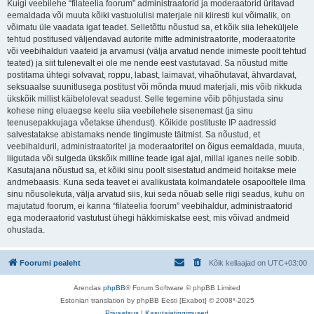
Kuigi veebilehe “filateelia foorum” administraatorid ja moderaatorid üritavad
eemaldada või muuta kõiki vastuolulisi materjale nii kiiresti kui võimalik, on
võimatu üle vaadata igat teadet. Selletõttu nõustud sa, et kõik siia leheküljele
tehtud postitused väljendavad autorite mitte administraatorite, moderaatorite
või veebihalduri vaateid ja arvamusi (välja arvatud nende inimeste poolt tehtud
teated) ja siit tulenevalt ei ole me nende eest vastutavad. Sa nõustud mitte
postitama ühtegi solvavat, roppu, labast, laimavat, vihaõhutavat, ähvardavat,
seksuaalse suunitlusega postitust või mõnda muud materjali, mis võib rikkuda
ükskõik millist käibelolevat seadust. Selle tegemine võib põhjustada sinu
kohese ning eluaegse keelu siia veebilehele sisenemast (ja sinu
teenusepakkujaga võetakse ühendust). Kõikide postituste IP aadressid
salvestatakse abistamaks nende tingimuste täitmist. Sa nõustud, et
veebihalduril, administraatoritel ja moderaatoritel on õigus eemaldada, muuta,
liigutada või sulgeda ükskõik milline teade igal ajal, millal iganes neile sobib.
Kasutajana nõustud sa, et kõiki sinu poolt sisestatud andmeid hoitakse meie
andmebaasis. Kuna seda teavet ei avalikustata kolmandatele osapooltele ilma
sinu nõusolekuta, välja arvatud siis, kui seda nõuab selle riigi seadus, kuhu on
majutatud foorum, ei kanna “filateelia foorum” veebihaldur, administraatorid
ega moderaatorid vastutust ühegi häkkimiskatse eest, mis võivad andmeid
ohustada.
Foorumi pealeht
Kõik kellaajad on
UTC+03:00
Arendas
phpBB
® Forum Software © phpBB Limited
Estonian translation by phpBB Eesti [Exabot] © 2008*-2025
Privaatsus
|
Kasutajatingimused