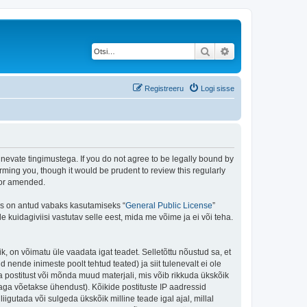
Otsi
Täiendatud otsing
Registreeru
Logi sisse
rgnevate tingimustega. If you do not agree to be legally bound by
rming you, though it would be prudent to review this regularly
/or amended.
is on antud vabaks kasutamiseks “
General Public License
”
kuidagiviisi vastutav selle eest, mida me võime ja ei või teha.
ik, on võimatu üle vaadata igat teadet. Selletõttu nõustud sa, et
 nende inimeste poolt tehtud teated) ja siit tulenevalt ei ole
 postitust või mõnda muud materjali, mis võib rikkuda ükskõik
aga võetakse ühendust). Kõikide postituste IP aadressid
igutada või sulgeda ükskõik milline teade igal ajal, millal