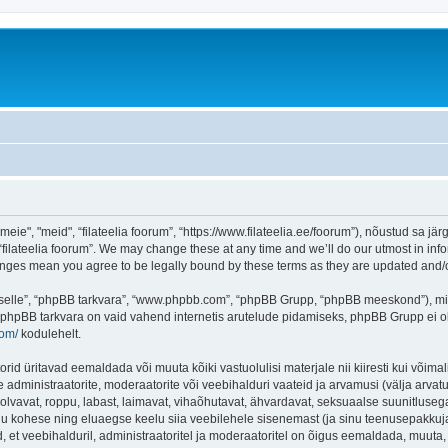
eie", "meid", “filateelia foorum”, “https://www.filateelia.ee/foorum”), nõustud sa jä
“filateelia foorum”. We may change these at any time and we’ll do our utmost in info
 changes mean you agree to be legally bound by these terms as they are updated and
 “selle”, “phpBB tarkvara”, “www.phpbb.com”, “phpBB Grupp, “phpBB meeskond”), m
 phpBB tarkvara on vaid vahend internetis arutelude pidamiseks, phpBB Grupp ei ole 
com/
kodulehelt.
rid üritavad eemaldada või muuta kõiki vastuolulisi materjale nii kiiresti kui võimal
e administraatorite, moderaatorite või veebihalduri vaateid ja arvamusi (välja arvatud
lvavat, roppu, labast, laimavat, vihaõhutavat, ähvardavat, seksuaalse suunitlusega
inu kohese ning eluaegse keelu siia veebilehele sisenemast (ja sinu teenusepakkuj
et veebihalduril, administraatoritel ja moderaatoritel on õigus eemaldada, muuta, li