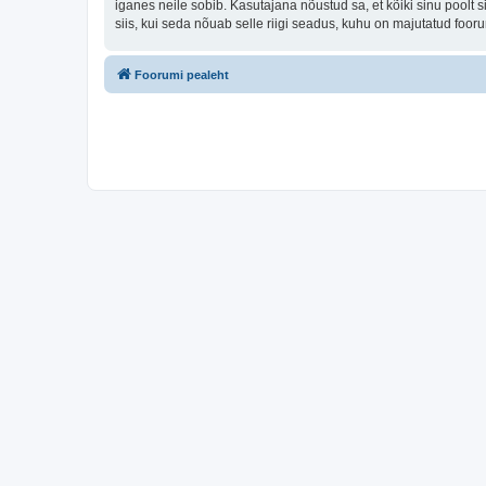
iganes neile sobib. Kasutajana nõustud sa, et kõiki sinu pool
siis, kui seda nõuab selle riigi seadus, kuhu on majutatud foo
Foorumi pealeht