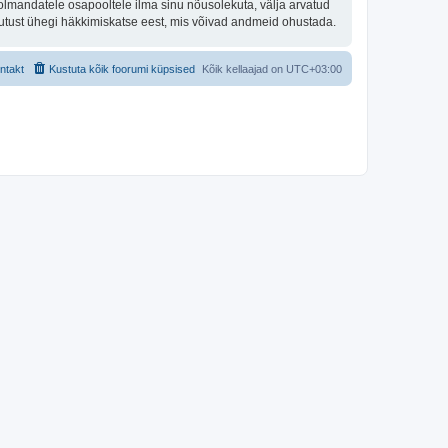
olmandatele osapooltele ilma sinu nõusolekuta, välja arvatud
stutust ühegi häkkimiskatse eest, mis võivad andmeid ohustada.
ntakt
Kustuta kõik foorumi küpsised
Kõik kellaajad on
UTC+03:00