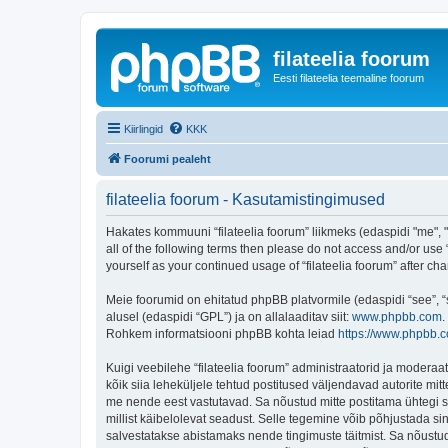
filateelia foorum
Eesti filateelia teemaline foorum
Kiirlingid
KKK
Foorumi pealeht
filateelia foorum - Kasutamistingimused
Hakates kommuuni “filateelia foorum” liikmeks (edaspidi "me", "m
all of the following terms then please do not access and/or use 
yourself as your continued usage of “filateelia foorum” after
Meie foorumid on ehitatud phpBB platvormile (edaspidi “see”,
alusel (edaspidi “GPL”) ja on allalaaditav siit:
www.phpbb.com
.
Rohkem informatsiooni phpBB kohta leiad
https://www.phpbb.
Kuigi veebilehe “filateelia foorum” administraatorid ja moderaato
kõik siia leheküljele tehtud postitused väljendavad autorite mitt
me nende eest vastutavad. Sa nõustud mitte postitama ühtegi so
millist käibelolevat seadust. Selle tegemine võib põhjustada s
salvestatakse abistamaks nende tingimuste täitmist. Sa nõustud, 