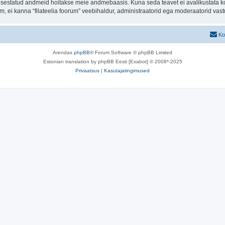
t sisestatud andmeid hoitakse meie andmebaasis. Kuna seda teavet ei avalikustata k
rum, ei kanna “filateelia foorum” veebihaldur, administraatorid ega moderaatorid va
Ko
Arendas
phpBB
® Forum Software © phpBB Limited
Estonian translation by phpBB Eesti [Exabot] © 2008*-2025
Privaatsus
|
Kasutajatingimused