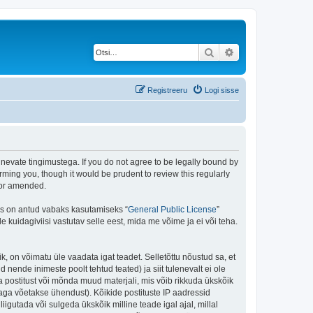
Otsi
Täiendatud otsing
Registreeru
Logi sisse
rgnevate tingimustega. If you do not agree to be legally bound by
rming you, though it would be prudent to review this regularly
/or amended.
is on antud vabaks kasutamiseks “
General Public License
”
kuidagiviisi vastutav selle eest, mida me võime ja ei või teha.
ik, on võimatu üle vaadata igat teadet. Selletõttu nõustud sa, et
 nende inimeste poolt tehtud teated) ja siit tulenevalt ei ole
 postitust või mõnda muud materjali, mis võib rikkuda ükskõik
aga võetakse ühendust). Kõikide postituste IP aadressid
igutada või sulgeda ükskõik milline teade igal ajal, millal