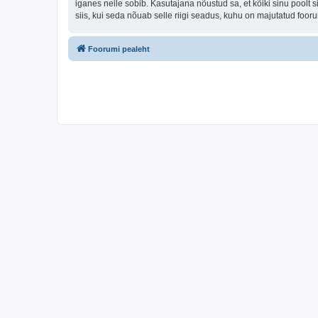
iganes neile sobib. Kasutajana nõustud sa, et kõiki sinu pool
siis, kui seda nõuab selle riigi seadus, kuhu on majutatud foo
Foorumi pealeht