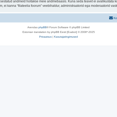
t sisestatud andmeid hoitakse meie andmebaasis. Kuna seda teavet ei avalikustata k
rum, ei kanna “filateelia foorum” veebihaldur, administraatorid ega moderaatorid va
Ko
Arendas
phpBB
® Forum Software © phpBB Limited
Estonian translation by phpBB Eesti [Exabot] © 2008*-2025
Privaatsus
|
Kasutajatingimused