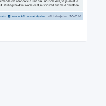
olmandatele osapooltele ilma sinu nõusolekuta, välja arvatud
stutust ühegi häkkimiskatse eest, mis võivad andmeid ohustada.
ntakt
Kustuta kõik foorumi küpsised
Kõik kellaajad on
UTC+03:00