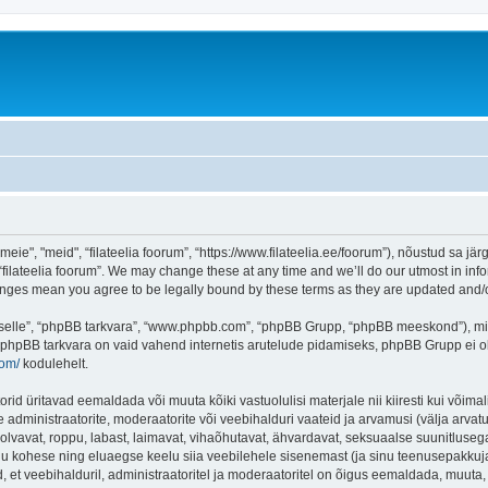
eie", "meid", “filateelia foorum”, “https://www.filateelia.ee/foorum”), nõustud sa jä
“filateelia foorum”. We may change these at any time and we’ll do our utmost in info
 changes mean you agree to be legally bound by these terms as they are updated and
 “selle”, “phpBB tarkvara”, “www.phpbb.com”, “phpBB Grupp, “phpBB meeskond”), m
 phpBB tarkvara on vaid vahend internetis arutelude pidamiseks, phpBB Grupp ei ole 
com/
kodulehelt.
rid üritavad eemaldada või muuta kõiki vastuolulisi materjale nii kiiresti kui võimal
e administraatorite, moderaatorite või veebihalduri vaateid ja arvamusi (välja arvatud
lvavat, roppu, labast, laimavat, vihaõhutavat, ähvardavat, seksuaalse suunitlusega
inu kohese ning eluaegse keelu siia veebilehele sisenemast (ja sinu teenusepakkuj
et veebihalduril, administraatoritel ja moderaatoritel on õigus eemaldada, muuta, li