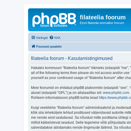
filateelia foorum
Eesti filateelia teemaline foorum
Kiirlingid
KKK
Foorumi pealeht
filateelia foorum - Kasutamistingimused
Hakates kommuuni “filateelia foorum” liikmeks (edaspidi "me", "m
all of the following terms then please do not access and/or use 
yourself as your continued usage of “filateelia foorum” after
Meie foorumid on ehitatud phpBB platvormile (edaspidi “see”,
alusel (edaspidi “GPL”) ja on allalaaditav siit:
www.phpbb.com
.
Rohkem informatsiooni phpBB kohta leiad
https://www.phpbb.
Kuigi veebilehe “filateelia foorum” administraatorid ja moderaato
kõik siia leheküljele tehtud postitused väljendavad autorite mitt
me nende eest vastutavad. Sa nõustud mitte postitama ühtegi so
millist käibelolevat seadust. Selle tegemine võib põhjustada s
salvestatakse abistamaks nende tingimuste täitmist. Sa nõustud, 