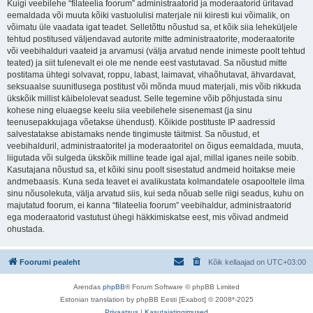
Kuigi veebilehe “filateelia foorum” administraatorid ja moderaatorid üritavad
eemaldada või muuta kõiki vastuolulisi materjale nii kiiresti kui võimalik, on
võimatu üle vaadata igat teadet. Selletõttu nõustud sa, et kõik siia leheküljele
tehtud postitused väljendavad autorite mitte administraatorite, moderaatorite
või veebihalduri vaateid ja arvamusi (välja arvatud nende inimeste poolt tehtud
teated) ja siit tulenevalt ei ole me nende eest vastutavad. Sa nõustud mitte
postitama ühtegi solvavat, roppu, labast, laimavat, vihaõhutavat, ähvardavat,
seksuaalse suunitlusega postitust või mõnda muud materjali, mis võib rikkuda
ükskõik millist käibelolevat seadust. Selle tegemine võib põhjustada sinu
kohese ning eluaegse keelu siia veebilehele sisenemast (ja sinu
teenusepakkujaga võetakse ühendust). Kõikide postituste IP aadressid
salvestatakse abistamaks nende tingimuste täitmist. Sa nõustud, et
veebihalduril, administraatoritel ja moderaatoritel on õigus eemaldada, muuta,
liigutada või sulgeda ükskõik milline teade igal ajal, millal iganes neile sobib.
Kasutajana nõustud sa, et kõiki sinu poolt sisestatud andmeid hoitakse meie
andmebaasis. Kuna seda teavet ei avalikustata kolmandatele osapooltele ilma
sinu nõusolekuta, välja arvatud siis, kui seda nõuab selle riigi seadus, kuhu on
majutatud foorum, ei kanna “filateelia foorum” veebihaldur, administraatorid
ega moderaatorid vastutust ühegi häkkimiskatse eest, mis võivad andmeid
ohustada.
Foorumi pealeht
Kõik kellaajad on
UTC+03:00
Arendas
phpBB
® Forum Software © phpBB Limited
Estonian translation by phpBB Eesti [Exabot] © 2008*-2025
Privaatsus
|
Kasutajatingimused