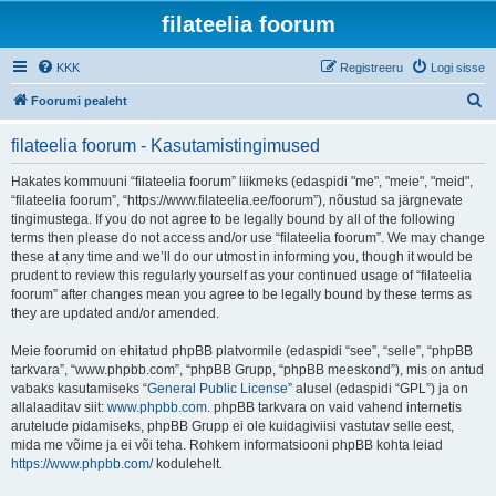
filateelia foorum
KKK
Registreeru
Logi sisse
O
Foorumi pealeht
t
filateelia foorum - Kasutamistingimused
s
i
Hakates kommuuni “filateelia foorum” liikmeks (edaspidi "me", "meie", "meid",
“filateelia foorum”, “https://www.filateelia.ee/foorum”), nõustud sa järgnevate
tingimustega. If you do not agree to be legally bound by all of the following
terms then please do not access and/or use “filateelia foorum”. We may change
these at any time and we’ll do our utmost in informing you, though it would be
prudent to review this regularly yourself as your continued usage of “filateelia
foorum” after changes mean you agree to be legally bound by these terms as
they are updated and/or amended.
Meie foorumid on ehitatud phpBB platvormile (edaspidi “see”, “selle”, “phpBB
tarkvara”, “www.phpbb.com”, “phpBB Grupp, “phpBB meeskond”), mis on antud
vabaks kasutamiseks “
General Public License
” alusel (edaspidi “GPL”) ja on
allalaaditav siit:
www.phpbb.com
. phpBB tarkvara on vaid vahend internetis
arutelude pidamiseks, phpBB Grupp ei ole kuidagiviisi vastutav selle eest,
mida me võime ja ei või teha. Rohkem informatsiooni phpBB kohta leiad
https://www.phpbb.com/
kodulehelt.