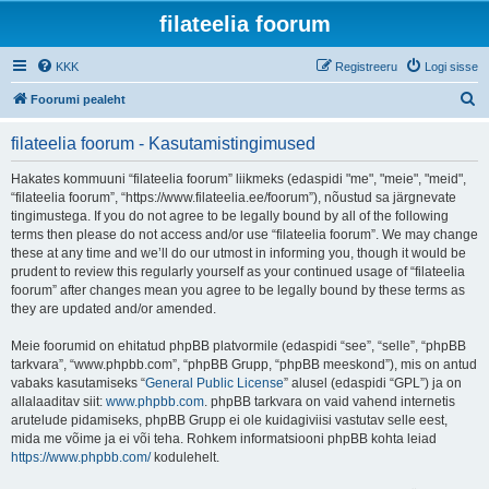
filateelia foorum
KKK
Registreeru
Logi sisse
O
Foorumi pealeht
t
filateelia foorum - Kasutamistingimused
s
i
Hakates kommuuni “filateelia foorum” liikmeks (edaspidi "me", "meie", "meid",
“filateelia foorum”, “https://www.filateelia.ee/foorum”), nõustud sa järgnevate
tingimustega. If you do not agree to be legally bound by all of the following
terms then please do not access and/or use “filateelia foorum”. We may change
these at any time and we’ll do our utmost in informing you, though it would be
prudent to review this regularly yourself as your continued usage of “filateelia
foorum” after changes mean you agree to be legally bound by these terms as
they are updated and/or amended.
Meie foorumid on ehitatud phpBB platvormile (edaspidi “see”, “selle”, “phpBB
tarkvara”, “www.phpbb.com”, “phpBB Grupp, “phpBB meeskond”), mis on antud
vabaks kasutamiseks “
General Public License
” alusel (edaspidi “GPL”) ja on
allalaaditav siit:
www.phpbb.com
. phpBB tarkvara on vaid vahend internetis
arutelude pidamiseks, phpBB Grupp ei ole kuidagiviisi vastutav selle eest,
mida me võime ja ei või teha. Rohkem informatsiooni phpBB kohta leiad
https://www.phpbb.com/
kodulehelt.