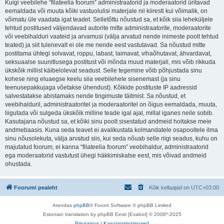
Kuigi veebilehe “filateelia foorum” administraatorid ja moderaatorid üritavad
eemaldada või muuta kõiki vastuolulisi materjale nii kiiresti kui võimalik, on
võimatu üle vaadata igat teadet. Selletõttu nõustud sa, et kõik siia leheküljele
tehtud postitused väljendavad autorite mitte administraatorite, moderaatorite
või veebihalduri vaateid ja arvamusi (välja arvatud nende inimeste poolt tehtud
teated) ja siit tulenevalt ei ole me nende eest vastutavad. Sa nõustud mitte
postitama ühtegi solvavat, roppu, labast, laimavat, vihaõhutavat, ähvardavat,
seksuaalse suunitlusega postitust või mõnda muud materjali, mis võib rikkuda
ükskõik millist käibelolevat seadust. Selle tegemine võib põhjustada sinu
kohese ning eluaegse keelu siia veebilehele sisenemast (ja sinu
teenusepakkujaga võetakse ühendust). Kõikide postituste IP aadressid
salvestatakse abistamaks nende tingimuste täitmist. Sa nõustud, et
veebihalduril, administraatoritel ja moderaatoritel on õigus eemaldada, muuta,
liigutada või sulgeda ükskõik milline teade igal ajal, millal iganes neile sobib.
Kasutajana nõustud sa, et kõiki sinu poolt sisestatud andmeid hoitakse meie
andmebaasis. Kuna seda teavet ei avalikustata kolmandatele osapooltele ilma
sinu nõusolekuta, välja arvatud siis, kui seda nõuab selle riigi seadus, kuhu on
majutatud foorum, ei kanna “filateelia foorum” veebihaldur, administraatorid
ega moderaatorid vastutust ühegi häkkimiskatse eest, mis võivad andmeid
ohustada.
Foorumi pealeht
Kõik kellaajad on
UTC+03:00
Arendas
phpBB
® Forum Software © phpBB Limited
Estonian translation by phpBB Eesti [Exabot] © 2008*-2025
Privaatsus
|
Kasutajatingimused