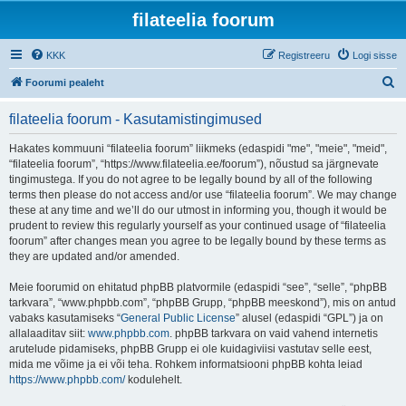
filateelia foorum
KKK
Registreeru
Logi sisse
O
Foorumi pealeht
t
filateelia foorum - Kasutamistingimused
s
i
Hakates kommuuni “filateelia foorum” liikmeks (edaspidi "me", "meie", "meid",
“filateelia foorum”, “https://www.filateelia.ee/foorum”), nõustud sa järgnevate
tingimustega. If you do not agree to be legally bound by all of the following
terms then please do not access and/or use “filateelia foorum”. We may change
these at any time and we’ll do our utmost in informing you, though it would be
prudent to review this regularly yourself as your continued usage of “filateelia
foorum” after changes mean you agree to be legally bound by these terms as
they are updated and/or amended.
Meie foorumid on ehitatud phpBB platvormile (edaspidi “see”, “selle”, “phpBB
tarkvara”, “www.phpbb.com”, “phpBB Grupp, “phpBB meeskond”), mis on antud
vabaks kasutamiseks “
General Public License
” alusel (edaspidi “GPL”) ja on
allalaaditav siit:
www.phpbb.com
. phpBB tarkvara on vaid vahend internetis
arutelude pidamiseks, phpBB Grupp ei ole kuidagiviisi vastutav selle eest,
mida me võime ja ei või teha. Rohkem informatsiooni phpBB kohta leiad
https://www.phpbb.com/
kodulehelt.