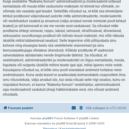
Kuigi veebilehe “filateelia foorum” administraatorid ja moderaatorid üritavad
eemaldada või muuta kõiki vastuolulisi materjale nii kiiresti kui võimalik, on
võimatu üle vaadata igat teadet. Selletõttu nõustud sa, et kõik siia leheküljele
tehtud postitused väljendavad autorite mitte administraatorite, moderaatorite
või veebihalduri vaateid ja arvamusi (välja arvatud nende inimeste poolt tehtud
teated) ja siit tulenevalt ei ole me nende eest vastutavad. Sa nõustud mitte
postitama ühtegi solvavat, roppu, labast, laimavat, vihaõhutavat, ähvardavat,
seksuaalse suunitlusega postitust või mõnda muud materjali, mis võib rikkuda
ükskõik millist käibelolevat seadust. Selle tegemine võib põhjustada sinu
kohese ning eluaegse keelu siia veebilehele sisenemast (ja sinu
teenusepakkujaga võetakse ühendust). Kõikide postituste IP aadressid
salvestatakse abistamaks nende tingimuste täitmist. Sa nõustud, et
veebihalduril, administraatoritel ja moderaatoritel on õigus eemaldada, muuta,
liigutada või sulgeda ükskõik milline teade igal ajal, millal iganes neile sobib.
Kasutajana nõustud sa, et kõiki sinu poolt sisestatud andmeid hoitakse meie
andmebaasis. Kuna seda teavet ei avalikustata kolmandatele osapooltele ilma
sinu nõusolekuta, välja arvatud siis, kui seda nõuab selle riigi seadus, kuhu on
majutatud foorum, ei kanna “filateelia foorum” veebihaldur, administraatorid
ega moderaatorid vastutust ühegi häkkimiskatse eest, mis võivad andmeid
ohustada.
Foorumi pealeht
Kõik kellaajad on
UTC+03:00
Arendas
phpBB
® Forum Software © phpBB Limited
Estonian translation by phpBB Eesti [Exabot] © 2008*-2025
Privaatsus
|
Kasutajatingimused