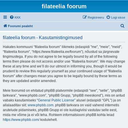
filateelia foorum
KKK
Registreeru
Logi sisse
O
Foorumi pealeht
t
filateelia foorum - Kasutamistingimused
s
i
Hakates kommuuni “filateelia foorum” liikmeks (edaspidi "me", "meie", "meid",
“filateelia foorum”, “https://www.filateelia.ee/foorum”), nõustud sa järgnevate
tingimustega. If you do not agree to be legally bound by all of the following
terms then please do not access and/or use “filateelia foorum”. We may change
these at any time and we’ll do our utmost in informing you, though it would be
prudent to review this regularly yourself as your continued usage of “filateelia
foorum” after changes mean you agree to be legally bound by these terms as
they are updated and/or amended.
Meie foorumid on ehitatud phpBB platvormile (edaspidi “see”, “selle”, “phpBB
tarkvara”, “www.phpbb.com”, “phpBB Grupp, “phpBB meeskond”), mis on antud
vabaks kasutamiseks “
General Public License
” alusel (edaspidi “GPL”) ja on
allalaaditav siit:
www.phpbb.com
. phpBB tarkvara on vaid vahend internetis
arutelude pidamiseks, phpBB Grupp ei ole kuidagiviisi vastutav selle eest,
mida me võime ja ei või teha. Rohkem informatsiooni phpBB kohta leiad
https://www.phpbb.com/
kodulehelt.