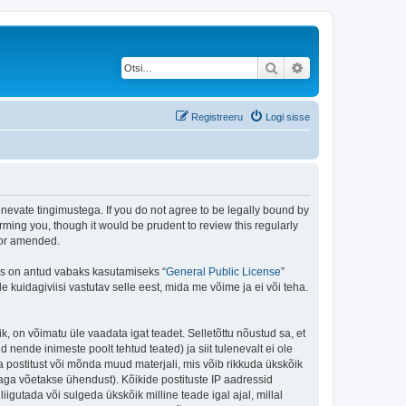
Otsi
Täiendatud otsing
Registreeru
Logi sisse
rgnevate tingimustega. If you do not agree to be legally bound by
rming you, though it would be prudent to review this regularly
/or amended.
is on antud vabaks kasutamiseks “
General Public License
”
kuidagiviisi vastutav selle eest, mida me võime ja ei või teha.
ik, on võimatu üle vaadata igat teadet. Selletõttu nõustud sa, et
 nende inimeste poolt tehtud teated) ja siit tulenevalt ei ole
 postitust või mõnda muud materjali, mis võib rikkuda ükskõik
aga võetakse ühendust). Kõikide postituste IP aadressid
igutada või sulgeda ükskõik milline teade igal ajal, millal