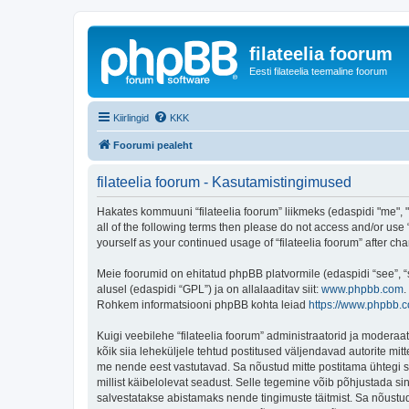
filateelia foorum
Eesti filateelia teemaline foorum
Kiirlingid
KKK
Foorumi pealeht
filateelia foorum - Kasutamistingimused
Hakates kommuuni “filateelia foorum” liikmeks (edaspidi "me", "m
all of the following terms then please do not access and/or use 
yourself as your continued usage of “filateelia foorum” after
Meie foorumid on ehitatud phpBB platvormile (edaspidi “see”,
alusel (edaspidi “GPL”) ja on allalaaditav siit:
www.phpbb.com
.
Rohkem informatsiooni phpBB kohta leiad
https://www.phpbb.
Kuigi veebilehe “filateelia foorum” administraatorid ja moderaato
kõik siia leheküljele tehtud postitused väljendavad autorite mitt
me nende eest vastutavad. Sa nõustud mitte postitama ühtegi so
millist käibelolevat seadust. Selle tegemine võib põhjustada s
salvestatakse abistamaks nende tingimuste täitmist. Sa nõustud, 