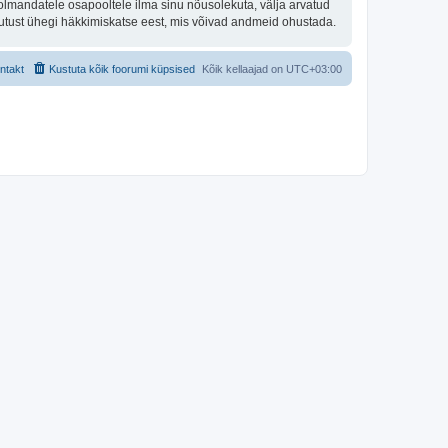
olmandatele osapooltele ilma sinu nõusolekuta, välja arvatud
stutust ühegi häkkimiskatse eest, mis võivad andmeid ohustada.
ntakt
Kustuta kõik foorumi küpsised
Kõik kellaajad on
UTC+03:00