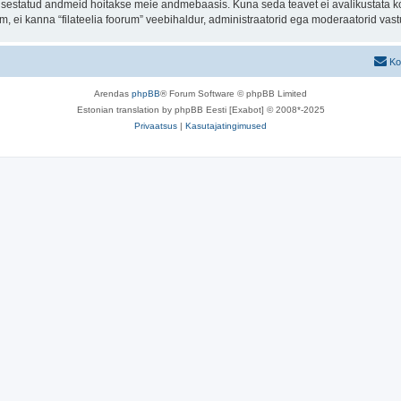
t sisestatud andmeid hoitakse meie andmebaasis. Kuna seda teavet ei avalikustata k
rum, ei kanna “filateelia foorum” veebihaldur, administraatorid ega moderaatorid va
Ko
Arendas
phpBB
® Forum Software © phpBB Limited
Estonian translation by phpBB Eesti [Exabot] © 2008*-2025
Privaatsus
|
Kasutajatingimused