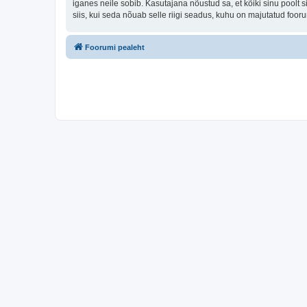
iganes neile sobib. Kasutajana nõustud sa, et kõiki sinu pool
siis, kui seda nõuab selle riigi seadus, kuhu on majutatud foo
Foorumi pealeht