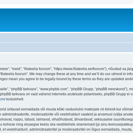
eie", "meid", “filateelia foorum”, “https://www.filateelia.ee/foorum”), nõustud sa jä
“filateelia foorum”. We may change these at any time and we’ll do our utmost in info
 changes mean you agree to be legally bound by these terms as they are updated and
 “selle”, “phpBB tarkvara”, “www.phpbb.com”, “phpBB Grupp, “phpBB meeskond”), m
 phpBB tarkvara on vaid vahend internetis arutelude pidamiseks, phpBB Grupp ei ole 
com/
kodulehelt.
rid üritavad eemaldada või muuta kõiki vastuolulisi materjale nii kiiresti kui võimal
e administraatorite, moderaatorite või veebihalduri vaateid ja arvamusi (välja arvatud
lvavat, roppu, labast, laimavat, vihaõhutavat, ähvardavat, seksuaalse suunitlusega
inu kohese ning eluaegse keelu siia veebilehele sisenemast (ja sinu teenusepakkuj
et veebihalduril, administraatoritel ja moderaatoritel on õigus eemaldada, muuta, li