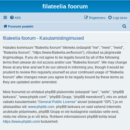
filateelia foorum
KKK
Registreeru
Logi sisse
O
Foorumi pealeht
t
filateelia foorum - Kasutamistingimused
s
i
Hakates kommuuni “filateelia foorum” liikmeks (edaspidi "me", "meie", "meid",
“filateelia foorum”, “https://www.filateelia.ee/foorum”), nõustud sa järgnevate
tingimustega. If you do not agree to be legally bound by all of the following
terms then please do not access and/or use “filateelia foorum”. We may change
these at any time and we’ll do our utmost in informing you, though it would be
prudent to review this regularly yourself as your continued usage of “filateelia
foorum” after changes mean you agree to be legally bound by these terms as
they are updated and/or amended.
Meie foorumid on ehitatud phpBB platvormile (edaspidi “see”, “selle”, “phpBB
tarkvara”, “www.phpbb.com”, “phpBB Grupp, “phpBB meeskond”), mis on antud
vabaks kasutamiseks “
General Public License
” alusel (edaspidi “GPL”) ja on
allalaaditav siit:
www.phpbb.com
. phpBB tarkvara on vaid vahend internetis
arutelude pidamiseks, phpBB Grupp ei ole kuidagiviisi vastutav selle eest,
mida me võime ja ei või teha. Rohkem informatsiooni phpBB kohta leiad
https://www.phpbb.com/
kodulehelt.