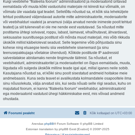
Kuigi veebilehe “filateelia foorum” administraatorid ja moderaatorid üritavad
eemaldada või muuta kõiki vastuolulisi materjale nii kiiresti kui võimalik, on
võimatu üle vaadata igat teadet. Selletõttu nõustud sa, et kõik siia leheküljele
tehtud postitused väljendavad autorite mitte administraatorite, moderaatorite
või veebihalduri vaateid ja arvamusi (välja arvatud nende inimeste poolt tehtud
teated) ja siit tulenevalt ei ole me nende eest vastutavad. Sa nõustud mitte
postitama ühtegi solvavat, roppu, labast, laimavat, vihaõhutavat, ähvardavat,
seksuaalse suunitlusega postitust või mõnda muud materjali, mis võib rikkuda
ükskõik millist käibelolevat seadust. Selle tegemine võib põhjustada sinu
kohese ning eluaegse keelu siia veebilehele sisenemast (ja sinu
teenusepakkujaga võetakse ühendust). Kõikide postituste IP aadressid
salvestatakse abistamaks nende tingimuste täitmist. Sa nõustud, et
veebihalduril, administraatoritel ja moderaatoritel on õigus eemaldada, muuta,
liigutada või sulgeda ükskõik milline teade igal ajal, millal iganes neile sobib.
Kasutajana nõustud sa, et kõiki sinu poolt sisestatud andmeid hoitakse meie
andmebaasis. Kuna seda teavet ei avalikustata kolmandatele osapooltele ilma
sinu nõusolekuta, välja arvatud siis, kui seda nõuab selle riigi seadus, kuhu on
majutatud foorum, ei kanna “filateelia foorum” veebihaldur, administraatorid
ega moderaatorid vastutust ühegi häkkimiskatse eest, mis võivad andmeid
ohustada.
Foorumi pealeht
Kõik kellaajad on
UTC+03:00
Arendas
phpBB
® Forum Software © phpBB Limited
Estonian translation by phpBB Eesti [Exabot] © 2008*-2025
Privaatsus
|
Kasutajatingimused