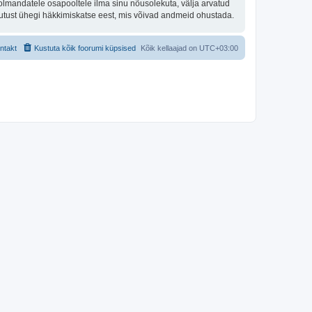
olmandatele osapooltele ilma sinu nõusolekuta, välja arvatud
stutust ühegi häkkimiskatse eest, mis võivad andmeid ohustada.
ntakt
Kustuta kõik foorumi küpsised
Kõik kellaajad on
UTC+03:00