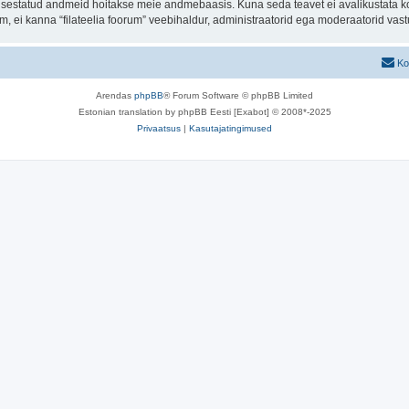
t sisestatud andmeid hoitakse meie andmebaasis. Kuna seda teavet ei avalikustata k
rum, ei kanna “filateelia foorum” veebihaldur, administraatorid ega moderaatorid va
Ko
Arendas
phpBB
® Forum Software © phpBB Limited
Estonian translation by phpBB Eesti [Exabot] © 2008*-2025
Privaatsus
|
Kasutajatingimused