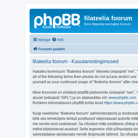
filateelia foorum
Eesti filateelia teemaline foorum
Kiirlingid
KKK
Foorumi pealeht
filateelia foorum - Kasutamistingimused
Hakates kommuuni “filateelia foorum” liikmeks (edaspidi "me", "m
all of the following terms then please do not access and/or use 
yourself as your continued usage of “filateelia foorum” after
Meie foorumid on ehitatud phpBB platvormile (edaspidi “see”,
alusel (edaspidi “GPL”) ja on allalaaditav siit:
www.phpbb.com
.
Rohkem informatsiooni phpBB kohta leiad
https://www.phpbb.
Kuigi veebilehe “filateelia foorum” administraatorid ja moderaato
kõik siia leheküljele tehtud postitused väljendavad autorite mitt
me nende eest vastutavad. Sa nõustud mitte postitama ühtegi so
millist käibelolevat seadust. Selle tegemine võib põhjustada s
salvestatakse abistamaks nende tingimuste täitmist. Sa nõustud, 