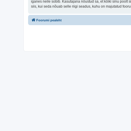
iganes neile sobib. Kasutajana nõustud sa, et kõiki sinu pool
siis, kui seda nõuab selle riigi seadus, kuhu on majutatud foo
Foorumi pealeht