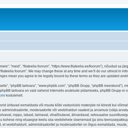
eie", "meid", “filateelia foorum”, “https://www.filateelia.ee/foorum”), nõustud sa jä
“filateelia foorum”. We may change these at any time and we’ll do our utmost in info
 changes mean you agree to be legally bound by these terms as they are updated and
 “selle”, “phpBB tarkvara”, “www.phpbb.com”, “phpBB Grupp, “phpBB meeskond”), m
 phpBB tarkvara on vaid vahend internetis arutelude pidamiseks, phpBB Grupp ei ole 
com/
kodulehelt.
rid üritavad eemaldada või muuta kõiki vastuolulisi materjale nii kiiresti kui võimal
e administraatorite, moderaatorite või veebihalduri vaateid ja arvamusi (välja arvatud
lvavat, roppu, labast, laimavat, vihaõhutavat, ähvardavat, seksuaalse suunitlusega
inu kohese ning eluaegse keelu siia veebilehele sisenemast (ja sinu teenusepakkuj
et veebihalduril, administraatoritel ja moderaatoritel on õigus eemaldada, muuta, li