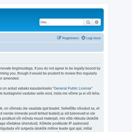
Otsi
Täiendatud otsing
Registreeru
Logi sisse
rgnevate tingimustega. If you do not agree to be legally bound by
rming you, though it would be prudent to review this regularly
/or amended.
is on antud vabaks kasutamiseks “
General Public License
”
kuidagiviisi vastutav selle eest, mida me võime ja ei või teha.
ik, on võimatu üle vaadata igat teadet. Selletõttu nõustud sa, et
 nende inimeste poolt tehtud teated) ja siit tulenevalt ei ole
 postitust või mõnda muud materjali, mis võib rikkuda ükskõik
aga võetakse ühendust). Kõikide postituste IP aadressid
igutada või sulgeda ükskõik milline teade igal ajal, millal