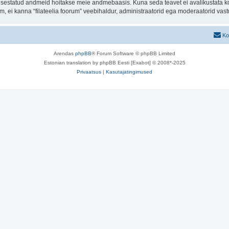
t sisestatud andmeid hoitakse meie andmebaasis. Kuna seda teavet ei avalikustata k
rum, ei kanna “filateelia foorum” veebihaldur, administraatorid ega moderaatorid va
Ko
Arendas
phpBB
® Forum Software © phpBB Limited
Estonian translation by phpBB Eesti [Exabot] © 2008*-2025
Privaatsus
|
Kasutajatingimused