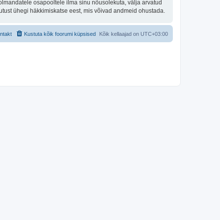
olmandatele osapooltele ilma sinu nõusolekuta, välja arvatud
stutust ühegi häkkimiskatse eest, mis võivad andmeid ohustada.
ntakt
Kustuta kõik foorumi küpsised
Kõik kellaajad on
UTC+03:00