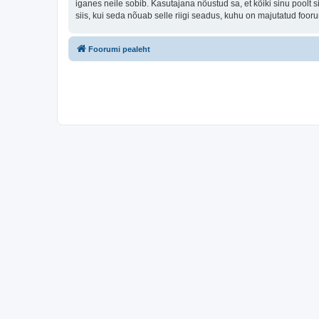
iganes neile sobib. Kasutajana nõustud sa, et kõiki sinu pool
siis, kui seda nõuab selle riigi seadus, kuhu on majutatud foo
Foorumi pealeht