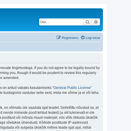
Otsi
Täiendatud otsing
Registreeru
Logi sisse
rgnevate tingimustega. If you do not agree to be legally bound by
rming you, though it would be prudent to review this regularly
/or amended.
is on antud vabaks kasutamiseks “
General Public License
”
kuidagiviisi vastutav selle eest, mida me võime ja ei või teha.
ik, on võimatu üle vaadata igat teadet. Selletõttu nõustud sa, et
 nende inimeste poolt tehtud teated) ja siit tulenevalt ei ole
 postitust või mõnda muud materjali, mis võib rikkuda ükskõik
aga võetakse ühendust). Kõikide postituste IP aadressid
igutada või sulgeda ükskõik milline teade igal ajal, millal