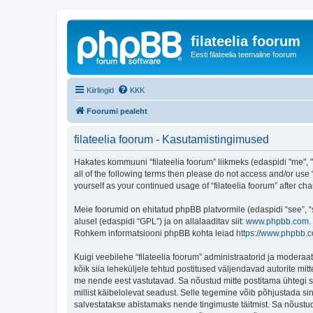
filateelia foorum
Eesti filateelia teemaline foorum
Kiirlingid
KKK
Foorumi pealeht
filateelia foorum - Kasutamistingimused
Hakates kommuuni “filateelia foorum” liikmeks (edaspidi "me", "m
all of the following terms then please do not access and/or use 
yourself as your continued usage of “filateelia foorum” after
Meie foorumid on ehitatud phpBB platvormile (edaspidi “see”,
alusel (edaspidi “GPL”) ja on allalaaditav siit:
www.phpbb.com
.
Rohkem informatsiooni phpBB kohta leiad
https://www.phpbb.
Kuigi veebilehe “filateelia foorum” administraatorid ja moderaato
kõik siia leheküljele tehtud postitused väljendavad autorite mitt
me nende eest vastutavad. Sa nõustud mitte postitama ühtegi so
millist käibelolevat seadust. Selle tegemine võib põhjustada s
salvestatakse abistamaks nende tingimuste täitmist. Sa nõustud, 