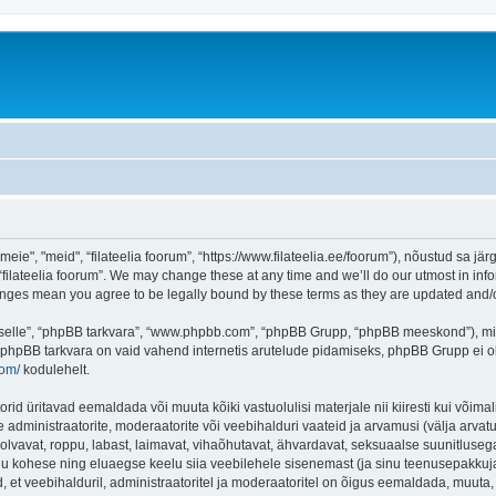
eie", "meid", “filateelia foorum”, “https://www.filateelia.ee/foorum”), nõustud sa jä
“filateelia foorum”. We may change these at any time and we’ll do our utmost in info
 changes mean you agree to be legally bound by these terms as they are updated and
 “selle”, “phpBB tarkvara”, “www.phpbb.com”, “phpBB Grupp, “phpBB meeskond”), m
 phpBB tarkvara on vaid vahend internetis arutelude pidamiseks, phpBB Grupp ei ole 
com/
kodulehelt.
rid üritavad eemaldada või muuta kõiki vastuolulisi materjale nii kiiresti kui võimal
e administraatorite, moderaatorite või veebihalduri vaateid ja arvamusi (välja arvatud
lvavat, roppu, labast, laimavat, vihaõhutavat, ähvardavat, seksuaalse suunitlusega
inu kohese ning eluaegse keelu siia veebilehele sisenemast (ja sinu teenusepakkuj
et veebihalduril, administraatoritel ja moderaatoritel on õigus eemaldada, muuta, li