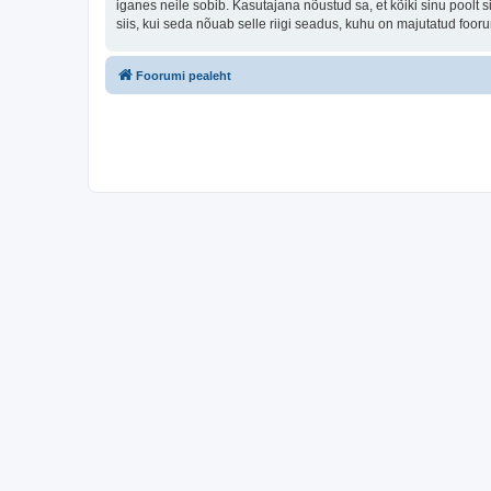
iganes neile sobib. Kasutajana nõustud sa, et kõiki sinu pool
siis, kui seda nõuab selle riigi seadus, kuhu on majutatud foo
Foorumi pealeht