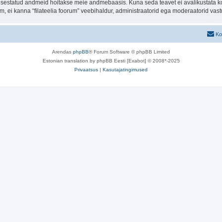
t sisestatud andmeid hoitakse meie andmebaasis. Kuna seda teavet ei avalikustata k
rum, ei kanna “filateelia foorum” veebihaldur, administraatorid ega moderaatorid va
Ko
Arendas
phpBB
® Forum Software © phpBB Limited
Estonian translation by phpBB Eesti [Exabot] © 2008*-2025
Privaatsus
|
Kasutajatingimused