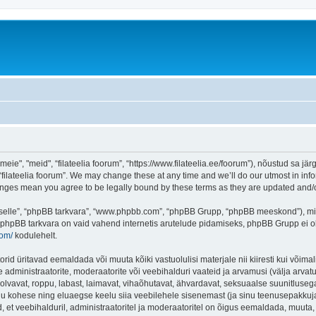
eie", "meid", “filateelia foorum”, “https://www.filateelia.ee/foorum”), nõustud sa jä
“filateelia foorum”. We may change these at any time and we’ll do our utmost in info
 changes mean you agree to be legally bound by these terms as they are updated and
 “selle”, “phpBB tarkvara”, “www.phpbb.com”, “phpBB Grupp, “phpBB meeskond”), m
 phpBB tarkvara on vaid vahend internetis arutelude pidamiseks, phpBB Grupp ei ole 
com/
kodulehelt.
rid üritavad eemaldada või muuta kõiki vastuolulisi materjale nii kiiresti kui võimal
e administraatorite, moderaatorite või veebihalduri vaateid ja arvamusi (välja arvatud
lvavat, roppu, labast, laimavat, vihaõhutavat, ähvardavat, seksuaalse suunitlusega
inu kohese ning eluaegse keelu siia veebilehele sisenemast (ja sinu teenusepakkuj
et veebihalduril, administraatoritel ja moderaatoritel on õigus eemaldada, muuta, li