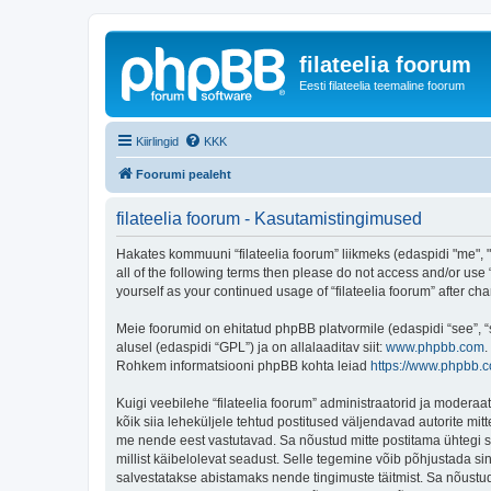
filateelia foorum
Eesti filateelia teemaline foorum
Kiirlingid
KKK
Foorumi pealeht
filateelia foorum - Kasutamistingimused
Hakates kommuuni “filateelia foorum” liikmeks (edaspidi "me", "m
all of the following terms then please do not access and/or use 
yourself as your continued usage of “filateelia foorum” after
Meie foorumid on ehitatud phpBB platvormile (edaspidi “see”,
alusel (edaspidi “GPL”) ja on allalaaditav siit:
www.phpbb.com
.
Rohkem informatsiooni phpBB kohta leiad
https://www.phpbb.
Kuigi veebilehe “filateelia foorum” administraatorid ja moderaato
kõik siia leheküljele tehtud postitused väljendavad autorite mitt
me nende eest vastutavad. Sa nõustud mitte postitama ühtegi so
millist käibelolevat seadust. Selle tegemine võib põhjustada s
salvestatakse abistamaks nende tingimuste täitmist. Sa nõustud, 