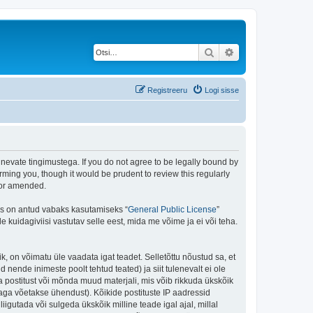
Otsi
Täiendatud otsing
Registreeru
Logi sisse
rgnevate tingimustega. If you do not agree to be legally bound by
rming you, though it would be prudent to review this regularly
/or amended.
is on antud vabaks kasutamiseks “
General Public License
”
kuidagiviisi vastutav selle eest, mida me võime ja ei või teha.
ik, on võimatu üle vaadata igat teadet. Selletõttu nõustud sa, et
 nende inimeste poolt tehtud teated) ja siit tulenevalt ei ole
 postitust või mõnda muud materjali, mis võib rikkuda ükskõik
aga võetakse ühendust). Kõikide postituste IP aadressid
igutada või sulgeda ükskõik milline teade igal ajal, millal