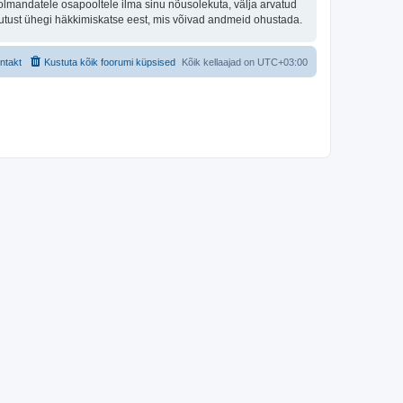
olmandatele osapooltele ilma sinu nõusolekuta, välja arvatud
stutust ühegi häkkimiskatse eest, mis võivad andmeid ohustada.
ntakt
Kustuta kõik foorumi küpsised
Kõik kellaajad on
UTC+03:00