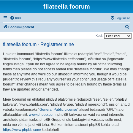
filateelia foorum
KKK
Logi sisse
O
Foorumi pealeht
t
Keel:
s
filateelia foorum - Registreerimine
i
Hakates kommuuni “filateelia foorum” liikmeks (edaspidi "me", "meie", "meid",
“filateelia foorum”, “https://www.filateelia.ee/foorum”), nõustud sa järgnevate
tingimustega. If you do not agree to be legally bound by all of the following
terms then please do not access and/or use “filateelia foorum”. We may change
these at any time and we’ll do our utmost in informing you, though it would be
prudent to review this regularly yourself as your continued usage of “filateelia
foorum” after changes mean you agree to be legally bound by these terms as
they are updated and/or amended.
Meie foorumid on ehitatud phpBB platvormile (edaspidi “see”, “selle”, “phpBB
tarkvara”, “www.phpbb.com”, “phpBB Grupp, “phpBB meeskond”), mis on antud
vabaks kasutamiseks “
General Public License
” alusel (edaspidi “GPL”) ja on
allalaaditav siit:
www.phpbb.com
. phpBB tarkvara on vaid vahend internetis
arutelude pidamiseks, phpBB Grupp ei ole kuidagiviisi vastutav selle eest,
mida me võime ja ei või teha. Rohkem informatsiooni phpBB kohta leiad
https://www.phpbb.com/
kodulehelt.