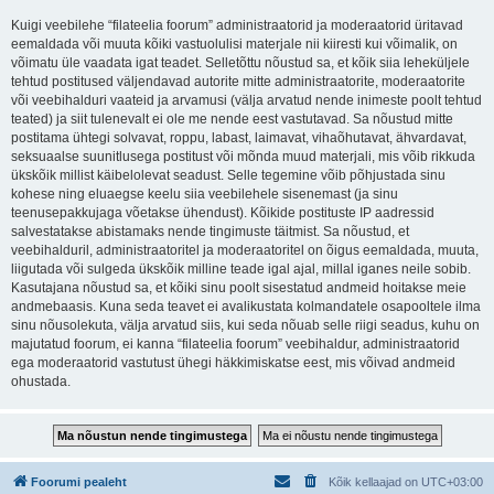
Kuigi veebilehe “filateelia foorum” administraatorid ja moderaatorid üritavad
eemaldada või muuta kõiki vastuolulisi materjale nii kiiresti kui võimalik, on
võimatu üle vaadata igat teadet. Selletõttu nõustud sa, et kõik siia leheküljele
tehtud postitused väljendavad autorite mitte administraatorite, moderaatorite
või veebihalduri vaateid ja arvamusi (välja arvatud nende inimeste poolt tehtud
teated) ja siit tulenevalt ei ole me nende eest vastutavad. Sa nõustud mitte
postitama ühtegi solvavat, roppu, labast, laimavat, vihaõhutavat, ähvardavat,
seksuaalse suunitlusega postitust või mõnda muud materjali, mis võib rikkuda
ükskõik millist käibelolevat seadust. Selle tegemine võib põhjustada sinu
kohese ning eluaegse keelu siia veebilehele sisenemast (ja sinu
teenusepakkujaga võetakse ühendust). Kõikide postituste IP aadressid
salvestatakse abistamaks nende tingimuste täitmist. Sa nõustud, et
veebihalduril, administraatoritel ja moderaatoritel on õigus eemaldada, muuta,
liigutada või sulgeda ükskõik milline teade igal ajal, millal iganes neile sobib.
Kasutajana nõustud sa, et kõiki sinu poolt sisestatud andmeid hoitakse meie
andmebaasis. Kuna seda teavet ei avalikustata kolmandatele osapooltele ilma
sinu nõusolekuta, välja arvatud siis, kui seda nõuab selle riigi seadus, kuhu on
majutatud foorum, ei kanna “filateelia foorum” veebihaldur, administraatorid
ega moderaatorid vastutust ühegi häkkimiskatse eest, mis võivad andmeid
ohustada.
Foorumi pealeht
Kõik kellaajad on
UTC+03:00