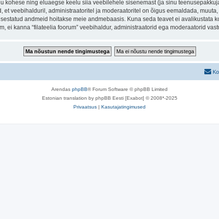
inu kohese ning eluaegse keelu siia veebilehele sisenemast (ja sinu teenusepakkuj
et veebihalduril, administraatoritel ja moderaatoritel on õigus eemaldada, muuta, li
t sisestatud andmeid hoitakse meie andmebaasis. Kuna seda teavet ei avalikustata k
rum, ei kanna “filateelia foorum” veebihaldur, administraatorid ega moderaatorid va
Ko
Arendas
phpBB
® Forum Software © phpBB Limited
Estonian translation by phpBB Eesti [Exabot] © 2008*-2025
Privaatsus
|
Kasutajatingimused