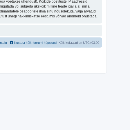
aga võetakse ühendust). Kõikide postituste IP aadressid
igutada või sulgeda ükskõik milline teade igal ajal, millal
olmandatele osapooltele ilma sinu nõusolekuta, välja arvatud
stutust ühegi häkkimiskatse eest, mis võivad andmeid ohustada.
ntakt
Kustuta kõik foorumi küpsised
Kõik kellaajad on
UTC+03:00