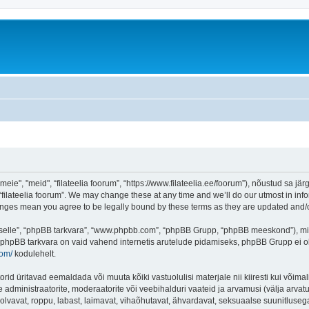
eie", "meid", “filateelia foorum”, “https://www.filateelia.ee/foorum”), nõustud sa jä
“filateelia foorum”. We may change these at any time and we’ll do our utmost in info
 changes mean you agree to be legally bound by these terms as they are updated and
 “selle”, “phpBB tarkvara”, “www.phpbb.com”, “phpBB Grupp, “phpBB meeskond”), m
 phpBB tarkvara on vaid vahend internetis arutelude pidamiseks, phpBB Grupp ei ole 
com/
kodulehelt.
rid üritavad eemaldada või muuta kõiki vastuolulisi materjale nii kiiresti kui võimal
e administraatorite, moderaatorite või veebihalduri vaateid ja arvamusi (välja arvatud
lvavat, roppu, labast, laimavat, vihaõhutavat, ähvardavat, seksuaalse suunitlusega