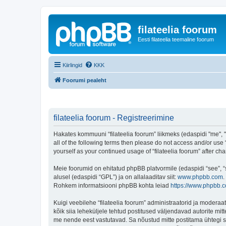
filateelia foorum
Eesti filateelia teemaline foorum
Kiirlingid
KKK
Foorumi pealeht
filateelia foorum - Registreerimine
Hakates kommuuni “filateelia foorum” liikmeks (edaspidi "me", "m
all of the following terms then please do not access and/or use 
yourself as your continued usage of “filateelia foorum” after
Meie foorumid on ehitatud phpBB platvormile (edaspidi “see”,
alusel (edaspidi “GPL”) ja on allalaaditav siit:
www.phpbb.com
.
Rohkem informatsiooni phpBB kohta leiad
https://www.phpbb.
Kuigi veebilehe “filateelia foorum” administraatorid ja moderaato
kõik siia leheküljele tehtud postitused väljendavad autorite mitt
me nende eest vastutavad. Sa nõustud mitte postitama ühtegi so