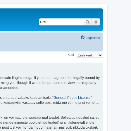
Otsi
Täiendatud otsing
Logi sisse
Keel:
rgnevate tingimustega. If you do not agree to be legally bound by
rming you, though it would be prudent to review this regularly
/or amended.
is on antud vabaks kasutamiseks “
General Public License
”
kuidagiviisi vastutav selle eest, mida me võime ja ei või teha.
ik, on võimatu üle vaadata igat teadet. Selletõttu nõustud sa, et
 nende inimeste poolt tehtud teated) ja siit tulenevalt ei ole
 postitust või mõnda muud materjali, mis võib rikkuda ükskõik