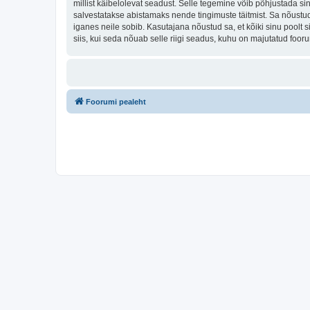
millist käibelolevat seadust. Selle tegemine võib põhjustada s
salvestatakse abistamaks nende tingimuste täitmist. Sa nõustud, 
iganes neile sobib. Kasutajana nõustud sa, et kõiki sinu pool
siis, kui seda nõuab selle riigi seadus, kuhu on majutatud foo
Foorumi pealeht