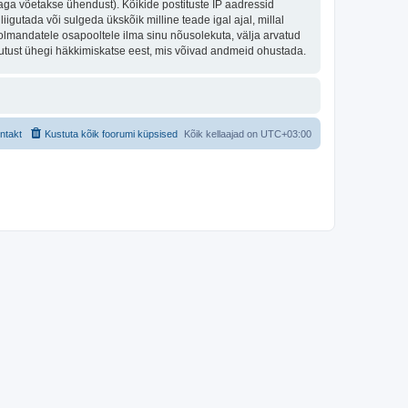
aga võetakse ühendust). Kõikide postituste IP aadressid
igutada või sulgeda ükskõik milline teade igal ajal, millal
olmandatele osapooltele ilma sinu nõusolekuta, välja arvatud
stutust ühegi häkkimiskatse eest, mis võivad andmeid ohustada.
ntakt
Kustuta kõik foorumi küpsised
Kõik kellaajad on
UTC+03:00