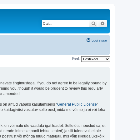
Otsi
Täiendatud otsing
Logi sisse
Keel:
rgnevate tingimustega. If you do not agree to be legally bound by
rming you, though it would be prudent to review this regularly
/or amended.
is on antud vabaks kasutamiseks “
General Public License
”
kuidagiviisi vastutav selle eest, mida me võime ja ei või teha.
ik, on võimatu üle vaadata igat teadet. Selletõttu nõustud sa, et
 nende inimeste poolt tehtud teated) ja siit tulenevalt ei ole
 postitust või mõnda muud materjali, mis võib rikkuda ükskõik