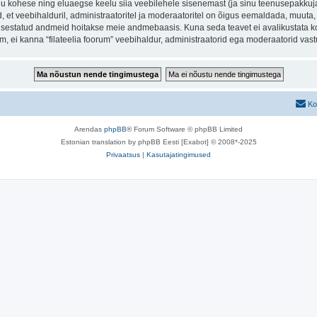
inu kohese ning eluaegse keelu siia veebilehele sisenemast (ja sinu teenusepakkuj
et veebihalduril, administraatoritel ja moderaatoritel on õigus eemaldada, muuta, li
t sisestatud andmeid hoitakse meie andmebaasis. Kuna seda teavet ei avalikustata k
rum, ei kanna “filateelia foorum” veebihaldur, administraatorid ega moderaatorid va
Ko
Arendas
phpBB
® Forum Software © phpBB Limited
Estonian translation by phpBB Eesti [Exabot] © 2008*-2025
Privaatsus
|
Kasutajatingimused