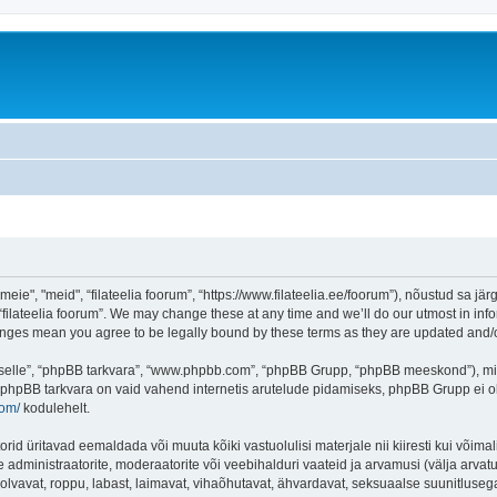
eie", "meid", “filateelia foorum”, “https://www.filateelia.ee/foorum”), nõustud sa jä
“filateelia foorum”. We may change these at any time and we’ll do our utmost in info
 changes mean you agree to be legally bound by these terms as they are updated and
 “selle”, “phpBB tarkvara”, “www.phpbb.com”, “phpBB Grupp, “phpBB meeskond”), m
 phpBB tarkvara on vaid vahend internetis arutelude pidamiseks, phpBB Grupp ei ole 
com/
kodulehelt.
rid üritavad eemaldada või muuta kõiki vastuolulisi materjale nii kiiresti kui võimal
e administraatorite, moderaatorite või veebihalduri vaateid ja arvamusi (välja arvatud
lvavat, roppu, labast, laimavat, vihaõhutavat, ähvardavat, seksuaalse suunitlusega