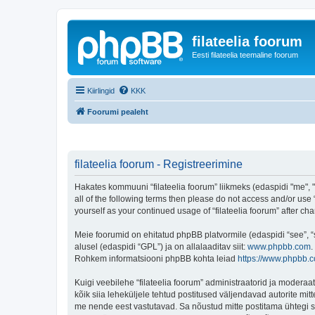
filateelia foorum
Eesti filateelia teemaline foorum
Kiirlingid
KKK
Foorumi pealeht
filateelia foorum - Registreerimine
Hakates kommuuni “filateelia foorum” liikmeks (edaspidi "me", "m
all of the following terms then please do not access and/or use 
yourself as your continued usage of “filateelia foorum” after
Meie foorumid on ehitatud phpBB platvormile (edaspidi “see”,
alusel (edaspidi “GPL”) ja on allalaaditav siit:
www.phpbb.com
.
Rohkem informatsiooni phpBB kohta leiad
https://www.phpbb.
Kuigi veebilehe “filateelia foorum” administraatorid ja moderaato
kõik siia leheküljele tehtud postitused väljendavad autorite mitt
me nende eest vastutavad. Sa nõustud mitte postitama ühtegi so