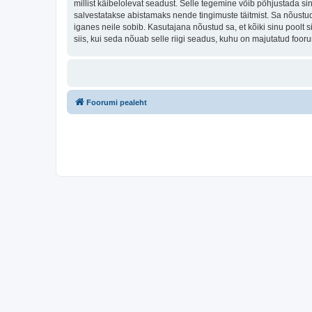
millist käibelolevat seadust. Selle tegemine võib põhjustada s
salvestatakse abistamaks nende tingimuste täitmist. Sa nõustud, 
iganes neile sobib. Kasutajana nõustud sa, et kõiki sinu pool
siis, kui seda nõuab selle riigi seadus, kuhu on majutatud foo
Foorumi pealeht