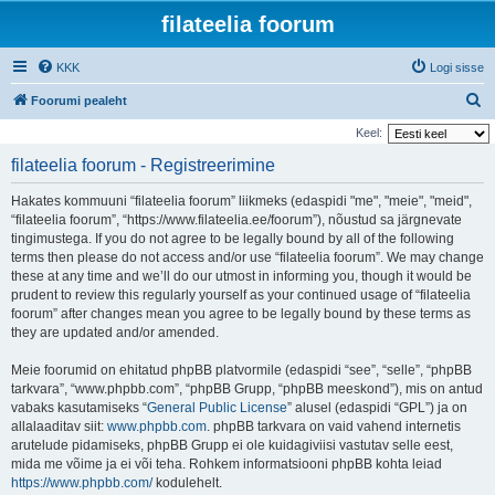
filateelia foorum
KKK
Logi sisse
O
Foorumi pealeht
t
Keel:
s
filateelia foorum - Registreerimine
i
Hakates kommuuni “filateelia foorum” liikmeks (edaspidi "me", "meie", "meid",
“filateelia foorum”, “https://www.filateelia.ee/foorum”), nõustud sa järgnevate
tingimustega. If you do not agree to be legally bound by all of the following
terms then please do not access and/or use “filateelia foorum”. We may change
these at any time and we’ll do our utmost in informing you, though it would be
prudent to review this regularly yourself as your continued usage of “filateelia
foorum” after changes mean you agree to be legally bound by these terms as
they are updated and/or amended.
Meie foorumid on ehitatud phpBB platvormile (edaspidi “see”, “selle”, “phpBB
tarkvara”, “www.phpbb.com”, “phpBB Grupp, “phpBB meeskond”), mis on antud
vabaks kasutamiseks “
General Public License
” alusel (edaspidi “GPL”) ja on
allalaaditav siit:
www.phpbb.com
. phpBB tarkvara on vaid vahend internetis
arutelude pidamiseks, phpBB Grupp ei ole kuidagiviisi vastutav selle eest,
mida me võime ja ei või teha. Rohkem informatsiooni phpBB kohta leiad
https://www.phpbb.com/
kodulehelt.