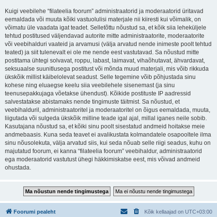
Kuigi veebilehe “filateelia foorum” administraatorid ja moderaatorid üritavad
eemaldada või muuta kõiki vastuolulisi materjale nii kiiresti kui võimalik, on
võimatu üle vaadata igat teadet. Selletõttu nõustud sa, et kõik siia leheküljele
tehtud postitused väljendavad autorite mitte administraatorite, moderaatorite
või veebihalduri vaateid ja arvamusi (välja arvatud nende inimeste poolt tehtud
teated) ja siit tulenevalt ei ole me nende eest vastutavad. Sa nõustud mitte
postitama ühtegi solvavat, roppu, labast, laimavat, vihaõhutavat, ähvardavat,
seksuaalse suunitlusega postitust või mõnda muud materjali, mis võib rikkuda
ükskõik millist käibelolevat seadust. Selle tegemine võib põhjustada sinu
kohese ning eluaegse keelu siia veebilehele sisenemast (ja sinu
teenusepakkujaga võetakse ühendust). Kõikide postituste IP aadressid
salvestatakse abistamaks nende tingimuste täitmist. Sa nõustud, et
veebihalduril, administraatoritel ja moderaatoritel on õigus eemaldada, muuta,
liigutada või sulgeda ükskõik milline teade igal ajal, millal iganes neile sobib.
Kasutajana nõustud sa, et kõiki sinu poolt sisestatud andmeid hoitakse meie
andmebaasis. Kuna seda teavet ei avalikustata kolmandatele osapooltele ilma
sinu nõusolekuta, välja arvatud siis, kui seda nõuab selle riigi seadus, kuhu on
majutatud foorum, ei kanna “filateelia foorum” veebihaldur, administraatorid
ega moderaatorid vastutust ühegi häkkimiskatse eest, mis võivad andmeid
ohustada.
Foorumi pealeht
Kõik kellaajad on
UTC+03:00