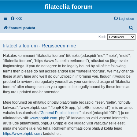
filateelia foorum
KKK
Logi sisse
O
Foorumi pealeht
t
Keel:
s
filateelia foorum - Registreerimine
i
Hakates kommuuni “filateelia foorum” liikmeks (edaspidi "me", "meie", "meid",
“filateelia foorum”, “https://www.filateelia.ee/foorum”), nõustud sa järgnevate
tingimustega. If you do not agree to be legally bound by all of the following
terms then please do not access and/or use “filateelia foorum”. We may change
these at any time and we’ll do our utmost in informing you, though it would be
prudent to review this regularly yourself as your continued usage of “filateelia
foorum” after changes mean you agree to be legally bound by these terms as
they are updated and/or amended.
Meie foorumid on ehitatud phpBB platvormile (edaspidi “see”, “selle”, “phpBB
tarkvara”, “www.phpbb.com”, “phpBB Grupp, “phpBB meeskond”), mis on antud
vabaks kasutamiseks “
General Public License
” alusel (edaspidi “GPL”) ja on
allalaaditav siit:
www.phpbb.com
. phpBB tarkvara on vaid vahend internetis
arutelude pidamiseks, phpBB Grupp ei ole kuidagiviisi vastutav selle eest,
mida me võime ja ei või teha. Rohkem informatsiooni phpBB kohta leiad
https://www.phpbb.com/
kodulehelt.