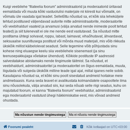
Kuigi veebilehe “filateelia foorum” administraatorid ja moderaatorid üritavad
eemaldada või muuta kõiki vastuolulisi materjale nii kiiresti kui võimalik, on
võimatu üle vaadata igat teadet. Selletõttu nõustud sa, et kõik siia leheküljele
tehtud postitused väljendavad autorite mitte administraatorite, moderaatorite
või veebihalduri vaateid ja arvamusi (välja arvatud nende inimeste poolt tehtud
teated) ja siit tulenevalt ei ole me nende eest vastutavad. Sa nõustud mitte
postitama ühtegi solvavat, roppu, labast, laimavat, vihaõhutavat, ähvardavat,
seksuaalse suunitlusega postitust või mõnda muud materjali, mis võib rikkuda
ükskõik millist käibelolevat seadust. Selle tegemine võib põhjustada sinu
kohese ning eluaegse keelu siia veebilehele sisenemast (ja sinu
teenusepakkujaga võetakse ühendust). Kõikide postituste IP aadressid
salvestatakse abistamaks nende tingimuste täitmist. Sa nõustud, et
veebihalduril, administraatoritel ja moderaatoritel on õigus eemaldada, muuta,
liigutada või sulgeda ükskõik milline teade igal ajal, millal iganes neile sobib.
Kasutajana nõustud sa, et kõiki sinu poolt sisestatud andmeid hoitakse meie
andmebaasis. Kuna seda teavet ei avalikustata kolmandatele osapooltele ilma
sinu nõusolekuta, välja arvatud siis, kui seda nõuab selle riigi seadus, kuhu on
majutatud foorum, ei kanna “filateelia foorum” veebihaldur, administraatorid
ega moderaatorid vastutust ühegi häkkimiskatse eest, mis võivad andmeid
ohustada.
Foorumi pealeht
Kõik kellaajad on
UTC+03:00