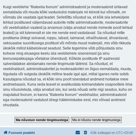
Kuigi veebilehe “filateelia foorum” administraatorid ja moderaatorid üritavad
eemaldada või muuta kõiki vastuolulisi materjale nii kiiresti kui võimalik, on
võimatu üle vaadata igat teadet. Selletõttu nõustud sa, et kõik siia leheküljele
tehtud postitused väljendavad autorite mitte administraatorite, moderaatorite
või veebihalduri vaateid ja arvamusi (välja arvatud nende inimeste poolt tehtud
teated) ja siit tulenevalt ei ole me nende eest vastutavad. Sa nõustud mitte
postitama ühtegi solvavat, roppu, labast, laimavat, vihaõhutavat, ähvardavat,
seksuaalse suunitlusega postitust või mõnda muud materjali, mis võib rikkuda
ükskõik millist käibelolevat seadust. Selle tegemine võib põhjustada sinu
kohese ning eluaegse keelu siia veebilehele sisenemast (ja sinu
teenusepakkujaga võetakse ühendust). Kõikide postituste IP aadressid
salvestatakse abistamaks nende tingimuste täitmist. Sa nõustud, et
veebihalduril, administraatoritel ja moderaatoritel on õigus eemaldada, muuta,
liigutada või sulgeda ükskõik milline teade igal ajal, millal iganes neile sobib.
Kasutajana nõustud sa, et kõiki sinu poolt sisestatud andmeid hoitakse meie
andmebaasis. Kuna seda teavet ei avalikustata kolmandatele osapooltele ilma
sinu nõusolekuta, välja arvatud siis, kui seda nõuab selle riigi seadus, kuhu on
majutatud foorum, ei kanna “filateelia foorum” veebihaldur, administraatorid
ega moderaatorid vastutust ühegi häkkimiskatse eest, mis võivad andmeid
ohustada.
Foorumi pealeht
Kõik kellaajad on
UTC+03:00