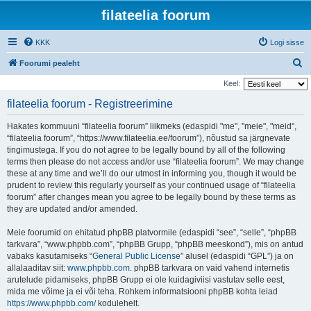
filateelia foorum
KKK
Logi sisse
O
Foorumi pealeht
t
Keel:
s
filateelia foorum - Registreerimine
i
Hakates kommuuni “filateelia foorum” liikmeks (edaspidi "me", "meie", "meid",
“filateelia foorum”, “https://www.filateelia.ee/foorum”), nõustud sa järgnevate
tingimustega. If you do not agree to be legally bound by all of the following
terms then please do not access and/or use “filateelia foorum”. We may change
these at any time and we’ll do our utmost in informing you, though it would be
prudent to review this regularly yourself as your continued usage of “filateelia
foorum” after changes mean you agree to be legally bound by these terms as
they are updated and/or amended.
Meie foorumid on ehitatud phpBB platvormile (edaspidi “see”, “selle”, “phpBB
tarkvara”, “www.phpbb.com”, “phpBB Grupp, “phpBB meeskond”), mis on antud
vabaks kasutamiseks “
General Public License
” alusel (edaspidi “GPL”) ja on
allalaaditav siit:
www.phpbb.com
. phpBB tarkvara on vaid vahend internetis
arutelude pidamiseks, phpBB Grupp ei ole kuidagiviisi vastutav selle eest,
mida me võime ja ei või teha. Rohkem informatsiooni phpBB kohta leiad
https://www.phpbb.com/
kodulehelt.