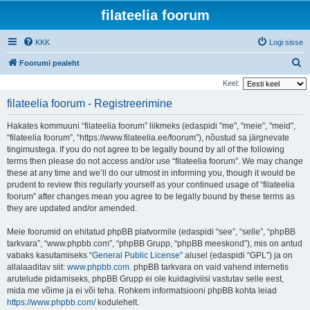
filateelia foorum
KKK
Logi sisse
O
Foorumi pealeht
t
Keel:
s
filateelia foorum - Registreerimine
i
Hakates kommuuni “filateelia foorum” liikmeks (edaspidi "me", "meie", "meid",
“filateelia foorum”, “https://www.filateelia.ee/foorum”), nõustud sa järgnevate
tingimustega. If you do not agree to be legally bound by all of the following
terms then please do not access and/or use “filateelia foorum”. We may change
these at any time and we’ll do our utmost in informing you, though it would be
prudent to review this regularly yourself as your continued usage of “filateelia
foorum” after changes mean you agree to be legally bound by these terms as
they are updated and/or amended.
Meie foorumid on ehitatud phpBB platvormile (edaspidi “see”, “selle”, “phpBB
tarkvara”, “www.phpbb.com”, “phpBB Grupp, “phpBB meeskond”), mis on antud
vabaks kasutamiseks “
General Public License
” alusel (edaspidi “GPL”) ja on
allalaaditav siit:
www.phpbb.com
. phpBB tarkvara on vaid vahend internetis
arutelude pidamiseks, phpBB Grupp ei ole kuidagiviisi vastutav selle eest,
mida me võime ja ei või teha. Rohkem informatsiooni phpBB kohta leiad
https://www.phpbb.com/
kodulehelt.