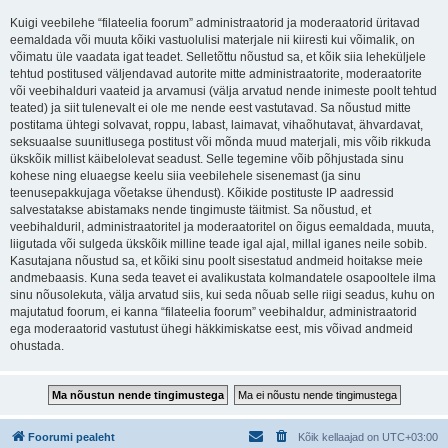
Kuigi veebilehe “filateelia foorum” administraatorid ja moderaatorid üritavad
eemaldada või muuta kõiki vastuolulisi materjale nii kiiresti kui võimalik, on
võimatu üle vaadata igat teadet. Selletõttu nõustud sa, et kõik siia leheküljele
tehtud postitused väljendavad autorite mitte administraatorite, moderaatorite
või veebihalduri vaateid ja arvamusi (välja arvatud nende inimeste poolt tehtud
teated) ja siit tulenevalt ei ole me nende eest vastutavad. Sa nõustud mitte
postitama ühtegi solvavat, roppu, labast, laimavat, vihaõhutavat, ähvardavat,
seksuaalse suunitlusega postitust või mõnda muud materjali, mis võib rikkuda
ükskõik millist käibelolevat seadust. Selle tegemine võib põhjustada sinu
kohese ning eluaegse keelu siia veebilehele sisenemast (ja sinu
teenusepakkujaga võetakse ühendust). Kõikide postituste IP aadressid
salvestatakse abistamaks nende tingimuste täitmist. Sa nõustud, et
veebihalduril, administraatoritel ja moderaatoritel on õigus eemaldada, muuta,
liigutada või sulgeda ükskõik milline teade igal ajal, millal iganes neile sobib.
Kasutajana nõustud sa, et kõiki sinu poolt sisestatud andmeid hoitakse meie
andmebaasis. Kuna seda teavet ei avalikustata kolmandatele osapooltele ilma
sinu nõusolekuta, välja arvatud siis, kui seda nõuab selle riigi seadus, kuhu on
majutatud foorum, ei kanna “filateelia foorum” veebihaldur, administraatorid
ega moderaatorid vastutust ühegi häkkimiskatse eest, mis võivad andmeid
ohustada.
Foorumi pealeht
Kõik kellaajad on
UTC+03:00