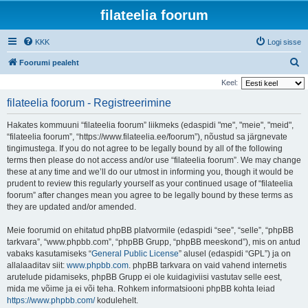
filateelia foorum
KKK
Logi sisse
O
Foorumi pealeht
t
Keel:
s
filateelia foorum - Registreerimine
i
Hakates kommuuni “filateelia foorum” liikmeks (edaspidi "me", "meie", "meid",
“filateelia foorum”, “https://www.filateelia.ee/foorum”), nõustud sa järgnevate
tingimustega. If you do not agree to be legally bound by all of the following
terms then please do not access and/or use “filateelia foorum”. We may change
these at any time and we’ll do our utmost in informing you, though it would be
prudent to review this regularly yourself as your continued usage of “filateelia
foorum” after changes mean you agree to be legally bound by these terms as
they are updated and/or amended.
Meie foorumid on ehitatud phpBB platvormile (edaspidi “see”, “selle”, “phpBB
tarkvara”, “www.phpbb.com”, “phpBB Grupp, “phpBB meeskond”), mis on antud
vabaks kasutamiseks “
General Public License
” alusel (edaspidi “GPL”) ja on
allalaaditav siit:
www.phpbb.com
. phpBB tarkvara on vaid vahend internetis
arutelude pidamiseks, phpBB Grupp ei ole kuidagiviisi vastutav selle eest,
mida me võime ja ei või teha. Rohkem informatsiooni phpBB kohta leiad
https://www.phpbb.com/
kodulehelt.