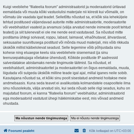
Kuigi veebilehe “filateelia foorum” administraatorid ja moderaatorid üritavad
eemaldada või muuta kõiki vastuolulisi materjale nii kiiresti kui võimalik, on
võimatu üle vaadata igat teadet. Selletõttu nõustud sa, et kõik siia leheküljele
tehtud postitused väljendavad autorite mitte administraatorite, moderaatorite
või veebihalduri vaateid ja arvamusi (välja arvatud nende inimeste poolt tehtud
teated) ja siit tulenevalt ei ole me nende eest vastutavad. Sa nõustud mitte
postitama ühtegi solvavat, roppu, labast, laimavat, vihaõhutavat, ähvardavat,
seksuaalse suunitlusega postitust või mõnda muud materjali, mis võib rikkuda
ükskõik millist käibelolevat seadust. Selle tegemine võib põhjustada sinu
kohese ning eluaegse keelu siia veebilehele sisenemast (ja sinu
teenusepakkujaga võetakse ühendust). Kõikide postituste IP aadressid
salvestatakse abistamaks nende tingimuste täitmist. Sa nõustud, et
veebihalduril, administraatoritel ja moderaatoritel on õigus eemaldada, muuta,
liigutada või sulgeda ükskõik milline teade igal ajal, millal iganes neile sobib.
Kasutajana nõustud sa, et kõiki sinu poolt sisestatud andmeid hoitakse meie
andmebaasis. Kuna seda teavet ei avalikustata kolmandatele osapooltele ilma
sinu nõusolekuta, välja arvatud siis, kui seda nõuab selle riigi seadus, kuhu on
majutatud foorum, ei kanna “filateelia foorum” veebihaldur, administraatorid
ega moderaatorid vastutust ühegi häkkimiskatse eest, mis võivad andmeid
ohustada.
Foorumi pealeht
Kõik kellaajad on
UTC+03:00