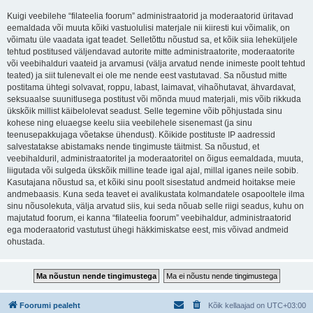
Kuigi veebilehe “filateelia foorum” administraatorid ja moderaatorid üritavad
eemaldada või muuta kõiki vastuolulisi materjale nii kiiresti kui võimalik, on
võimatu üle vaadata igat teadet. Selletõttu nõustud sa, et kõik siia leheküljele
tehtud postitused väljendavad autorite mitte administraatorite, moderaatorite
või veebihalduri vaateid ja arvamusi (välja arvatud nende inimeste poolt tehtud
teated) ja siit tulenevalt ei ole me nende eest vastutavad. Sa nõustud mitte
postitama ühtegi solvavat, roppu, labast, laimavat, vihaõhutavat, ähvardavat,
seksuaalse suunitlusega postitust või mõnda muud materjali, mis võib rikkuda
ükskõik millist käibelolevat seadust. Selle tegemine võib põhjustada sinu
kohese ning eluaegse keelu siia veebilehele sisenemast (ja sinu
teenusepakkujaga võetakse ühendust). Kõikide postituste IP aadressid
salvestatakse abistamaks nende tingimuste täitmist. Sa nõustud, et
veebihalduril, administraatoritel ja moderaatoritel on õigus eemaldada, muuta,
liigutada või sulgeda ükskõik milline teade igal ajal, millal iganes neile sobib.
Kasutajana nõustud sa, et kõiki sinu poolt sisestatud andmeid hoitakse meie
andmebaasis. Kuna seda teavet ei avalikustata kolmandatele osapooltele ilma
sinu nõusolekuta, välja arvatud siis, kui seda nõuab selle riigi seadus, kuhu on
majutatud foorum, ei kanna “filateelia foorum” veebihaldur, administraatorid
ega moderaatorid vastutust ühegi häkkimiskatse eest, mis võivad andmeid
ohustada.
Foorumi pealeht
Kõik kellaajad on
UTC+03:00