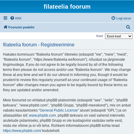
filateelia foorum
KKK
Logi sisse
O
Foorumi pealeht
t
Keel:
s
filateelia foorum - Registreerimine
i
Hakates kommuuni “filateelia foorum” liikmeks (edaspidi "me", "meie", "meid",
“filateelia foorum”, “https://www.filateelia.ee/foorum”), nõustud sa järgnevate
tingimustega. If you do not agree to be legally bound by all of the following
terms then please do not access and/or use “filateelia foorum”. We may change
these at any time and we’ll do our utmost in informing you, though it would be
prudent to review this regularly yourself as your continued usage of “filateelia
foorum” after changes mean you agree to be legally bound by these terms as
they are updated and/or amended.
Meie foorumid on ehitatud phpBB platvormile (edaspidi “see”, “selle”, “phpBB
tarkvara”, “www.phpbb.com”, “phpBB Grupp, “phpBB meeskond”), mis on antud
vabaks kasutamiseks “
General Public License
” alusel (edaspidi “GPL”) ja on
allalaaditav siit:
www.phpbb.com
. phpBB tarkvara on vaid vahend internetis
arutelude pidamiseks, phpBB Grupp ei ole kuidagiviisi vastutav selle eest,
mida me võime ja ei või teha. Rohkem informatsiooni phpBB kohta leiad
https://www.phpbb.com/
kodulehelt.