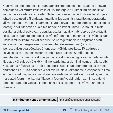
Kuigi veebilehe “filateelia foorum” administraatorid ja moderaatorid üritavad
eemaldada või muuta kõiki vastuolulisi materjale nii kiiresti kui võimalik, on
võimatu üle vaadata igat teadet. Selletõttu nõustud sa, et kõik siia leheküljele
tehtud postitused väljendavad autorite mitte administraatorite, moderaatorite
või veebihalduri vaateid ja arvamusi (välja arvatud nende inimeste poolt tehtud
teated) ja siit tulenevalt ei ole me nende eest vastutavad. Sa nõustud mitte
postitama ühtegi solvavat, roppu, labast, laimavat, vihaõhutavat, ähvardavat,
seksuaalse suunitlusega postitust või mõnda muud materjali, mis võib rikkuda
ükskõik millist käibelolevat seadust. Selle tegemine võib põhjustada sinu
kohese ning eluaegse keelu siia veebilehele sisenemast (ja sinu
teenusepakkujaga võetakse ühendust). Kõikide postituste IP aadressid
salvestatakse abistamaks nende tingimuste täitmist. Sa nõustud, et
veebihalduril, administraatoritel ja moderaatoritel on õigus eemaldada, muuta,
liigutada või sulgeda ükskõik milline teade igal ajal, millal iganes neile sobib.
Kasutajana nõustud sa, et kõiki sinu poolt sisestatud andmeid hoitakse meie
andmebaasis. Kuna seda teavet ei avalikustata kolmandatele osapooltele ilma
sinu nõusolekuta, välja arvatud siis, kui seda nõuab selle riigi seadus, kuhu on
majutatud foorum, ei kanna “filateelia foorum” veebihaldur, administraatorid
ega moderaatorid vastutust ühegi häkkimiskatse eest, mis võivad andmeid
ohustada.
Foorumi pealeht
Kõik kellaajad on
UTC+03:00