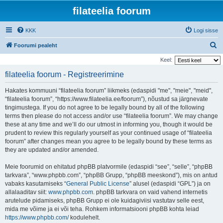
filateelia foorum
KKK
Logi sisse
O
Foorumi pealeht
t
Keel:
s
filateelia foorum - Registreerimine
i
Hakates kommuuni “filateelia foorum” liikmeks (edaspidi "me", "meie", "meid",
“filateelia foorum”, “https://www.filateelia.ee/foorum”), nõustud sa järgnevate
tingimustega. If you do not agree to be legally bound by all of the following
terms then please do not access and/or use “filateelia foorum”. We may change
these at any time and we’ll do our utmost in informing you, though it would be
prudent to review this regularly yourself as your continued usage of “filateelia
foorum” after changes mean you agree to be legally bound by these terms as
they are updated and/or amended.
Meie foorumid on ehitatud phpBB platvormile (edaspidi “see”, “selle”, “phpBB
tarkvara”, “www.phpbb.com”, “phpBB Grupp, “phpBB meeskond”), mis on antud
vabaks kasutamiseks “
General Public License
” alusel (edaspidi “GPL”) ja on
allalaaditav siit:
www.phpbb.com
. phpBB tarkvara on vaid vahend internetis
arutelude pidamiseks, phpBB Grupp ei ole kuidagiviisi vastutav selle eest,
mida me võime ja ei või teha. Rohkem informatsiooni phpBB kohta leiad
https://www.phpbb.com/
kodulehelt.