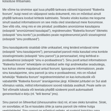
külastuse lihtsamaks.
Me võime ka sirvimise ajal luua phpBB-tarkvara väliseid küpsiseid “filateelia
foorum”, kuigi need on väljaspool seda dokumenti, mis on mõeldud ainult
phpBB tarkvara loodud lehtede katmiseks. Teiseks viisiks kuidas me kogume
sinult saadud informatsiooni on see mida oled sisestanud meie foorumisse.
See võib olla, ning mis ei ole piiratud: postitades anonüümse kasutajana
(edaspidi “anonüümsed kasutajad”), registreerudes “filateelia foorum” liikmeks
(edaspidi “sinu konto”) ja postitades peale registreerumist ja/või sisselogimist
(edaspidi “sinu postitused”).
Sinu kasutajakonto sisaldab ühte unikaalset, ning teistest eristavat nime
(edaspidi “sinu kasutajanimi”), personaalset parooli mida kasutad oma kontole
sisselogimiseks (edaspidi “sinu parool”) ja personaalset, ning kehtivat e-
postiaadressi (edaspidi “sinu e-postiaadress”). Sinu poolt antud informatsioon
“filateelia foorum” leheküljele on kaitstud selle riigi andmekaitse seadustega,
kus kohas oleme majutanud antud foorumi. Igasugune informatsioon, peale
sinu kasutajanime, sinu parooli ja sinu e-postiaadressi, mis on nõutud
lehekülje “filateelia foorum” registreerimislehel on kas kohustuslik või
vabatahtlik “filateelia foorum” äranägemise järgi. Kõikidel juhtudel on Sul alati
võimalus valida, millist informatsiooni soovid näidata avalikult. Peale selle on
Teil võimalik lubada või keelata phpBB süsteemi poolt automaatselt
genereerituid e-kirju (nt. “telli teema” jms).
Sinu parool on šifreeritud (ühesuunaline räsi) nii, et see oleks turvaline. Siiski,
on soovitatav, et Sa ei kasutaks ühte ja sama parooli üle mitme hulga
veebilehtedel. Sinu parool on mõeldud selleks, et saaksid ligipääsu oma