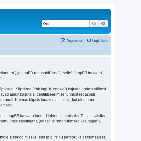
Otsi
Täiendatud otsing
Registreeru
Logi sisse
ee/foorum”) ja phpBB (edaspidi “see”, “selle”, “phpBB tarkvara”,
).
üpsiseid. Küpsised (ehk ingl. k “cookie”) kujutab endast väikest
avad ainult kasutaja identifitseerimise tunnust (edaspidi
ra poolt. Kolmas küpsis luuakse alles siis, kui oled oma
tsamaks.
inult phpBB tarkvara loodud lehtede katmiseks. Teiseks viisiks
es anonüümse kasutajana (edaspidi “anonüümsed kasutajad”),
).
ntole sisselogimiseks (edaspidi “sinu parool”) ja personaalset,