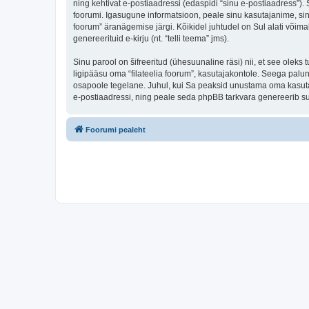
ning kehtivat e-postiaadressi (edaspidi “sinu e-postiaadress”).
foorumi. Igasugune informatsioon, peale sinu kasutajanime, sinu 
foorum” äranägemise järgi. Kõikidel juhtudel on Sul alati võimal
genereerituid e-kirju (nt. “telli teema” jms).
Sinu parool on šifreeritud (ühesuunaline räsi) nii, et see oleks
ligipääsu oma “filateelia foorum”, kasutajakontole. Seega palun
osapoole tegelane. Juhul, kui Sa peaksid unustama oma kasutaj
e-postiaadressi, ning peale seda phpBB tarkvara genereerib sul
Foorumi pealeht