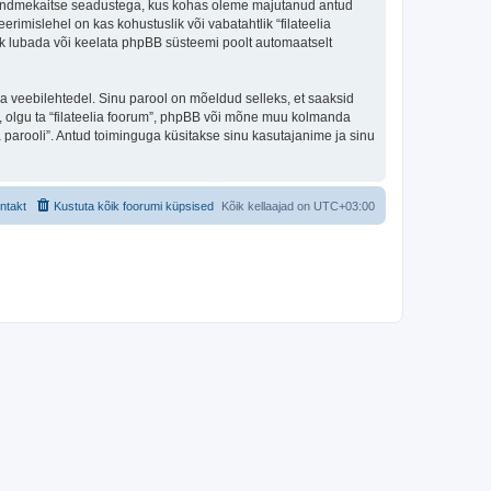
iigi andmekaitse seadustega, kus kohas oleme majutanud antud
erimislehel on kas kohustuslik või vabatahtlik “filateelia
alik lubada või keelata phpBB süsteemi poolt automaatselt
ulga veebilehtedel. Sinu parool on mõeldud selleks, et saaksid
li, olgu ta “filateelia foorum”, phpBB või mõne muu kolmanda
parooli”. Antud toiminguga küsitakse sinu kasutajanime ja sinu
ntakt
Kustuta kõik foorumi küpsised
Kõik kellaajad on
UTC+03:00