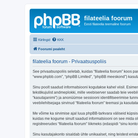
filateelia foorum
Eesti filateelia teemaline foorum
Kiirlingid
KKK
Foorumi pealeht
filateelia foorum - Privaatsuspoliis
See privaatsuspoliis seletab, kuidas “filateelia foorum” koos par
“www.phpbb.com”, “phpBB Limited”, “phpBB meeskond”) kasutab s
Sinu poolt saadud informatsiooni kogutakse kahel viisil. Esimene
tekstikujulist andmeplokki, mille veebiserver saadab teie veebil
“kasutajanimi”) ja anonüümse sessiooni identifitseerimise tunnu
veebilehitsejaga sirvinud “filateelia foorum” teemasi ja kasuta
Me võime ka sirvimise ajal luua phpBB-tarkvara väliseid küpsis
kuidas me kogume sinult saadud informatsiooni on see mida ole
registreerudes “filateelia foorum” liikmeks (edaspidi “sinu konto”
Sinu kasutajakonto sisaldab ühte unikaalset, ning teistest eris