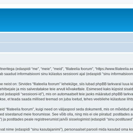
tneritega (edaspidi “me”, “meie”, “meid”, “filateelia foorum”, “https://www.filateelia.
aadud informatsiooni sinu külastus sessiooni ajal (edaspidi “sinu informatsioon”
 neist on: Sirvides “filateelia foorum” lehekülge, siis lubad phpBB tarkvaral luua k
ehitsejale ja mis salvestatakse teie arvuti kõvakettale. Esimesed kaks küpsist sisald
st (edaspidi “sessiooni-id”), mis on automaatselt teie jaoks määratud phpBB tarkva
takse, et teada saada millised teemad on juba loetud, tehes veebilehe külastuse lih
eid “filateelia foorum”, kuigi need on väljaspool seda dokumenti, mis on mõeldud a
d sisestanud meie foorumisse. See võib olla, ning mis ei ole piiratud: postitad
) ja postitades peale registreerumist ja/või sisselogimist (edaspidi “sinu postitused”
tavat nime (edaspidi “sinu kasutajanimi”), personaalset parooli mida kasutad oma ko