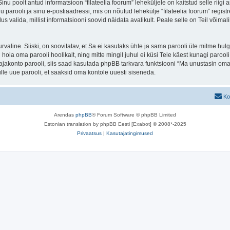
 Sinu poolt antud informatsioon “filateelia foorum” leheküljele on kaitstud selle r
parooli ja sinu e-postiaadressi, mis on nõutud lehekülje “filateelia foorum” registre
us valida, millist informatsiooni soovid näidata avalikult. Peale selle on Teil võim
 turvaline. Siiski, on soovitatav, et Sa ei kasutaks ühte ja sama parooli üle mitme h
 hoia oma parooli hoolikalt, ning mitte mingil juhul ei küsi Teie käest kunagi paroo
akonto parooli, siis saad kasutada phpBB tarkvara funktsiooni “Ma unustasin oma 
le uue parooli, et saaksid oma kontole uuesti siseneda.
Ko
Arendas
phpBB
® Forum Software © phpBB Limited
Estonian translation by phpBB Eesti [Exabot] © 2008*-2025
Privaatsus
|
Kasutajatingimused