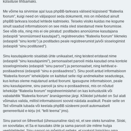
külastuse lihtsamaks.
Me võime ka sirvimise ajal luua phpBB-tarkvara väliseid küpsiseid “filateelia
foorum”, kuigi need on väljaspool seda dokumenti, mis on mõeldud ainult
phpBB tarkvara loodud lehtede katmiseks. Teiseks viisiks kuidas me kogume
sinult saadud informatsiooni on see mida oled sisestanud meie foorumisse.
See võib olla, ning mis ei ole piiratud: postitades anonüümse kasutajana
(edaspidi “anonüümsed kasutajad”), registreerudes “filateelia foorum” liikmeks
(edaspidi “sinu konto”) ja postitades peale registreerumist ja/või sisselogimist
(edaspidi “sinu postitused”).
Sinu kasutajakonto sisaldab ühte unikaalset, ning teistest eristavat nime
(edaspidi “sinu kasutajanimi”), personaalset parooli mida kasutad oma kontole
sisselogimiseks (edaspidi “sinu parool”) ja personaalset, ning kehtivat e-
postiaadressi (edaspidi “sinu e-postiaadress”). Sinu poolt antud informatsioon
“filateelia foorum” leheküljele on kaitstud selle riigi andmekaitse seadustega,
kus kohas oleme majutanud antud foorumi. Igasugune informatsioon, peale
sinu kasutajanime, sinu parooli ja sinu e-postiaadressi, mis on nõutud
lehekülje “filateelia foorum” registreerimislehel on kas kohustuslik või
vabatahtlik “filateelia foorum” äranägemise järgi. Kõikidel juhtudel on Sul alati
võimalus valida, millist informatsiooni soovid näidata avalikult. Peale selle on
Teil võimalik lubada või keelata phpBB süsteemi poolt automaatselt
genereerituid e-kirju (nt. “telli teema” jms).
Sinu parool on šifreeritud (ühesuunaline räsi) nii, et see oleks turvaline. Siiski,
on soovitatav, et Sa ei kasutaks ühte ja sama parooli üle mitme hulga
veebilehtedel. Sinu parool on mõeldud selleks, et saaksid ligipääsu oma