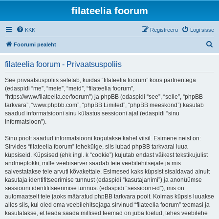
filateelia foorum
KKK
Registreeru
Logi sisse
O
Foorumi pealeht
t
filateelia foorum - Privaatsuspoliis
s
i
See privaatsuspoliis seletab, kuidas “filateelia foorum” koos partneritega
(edaspidi “me”, “meie”, “meid”, “filateelia foorum”,
“https://www.filateelia.ee/foorum”) ja phpBB (edaspidi “see”, “selle”, “phpBB
tarkvara”, “www.phpbb.com”, “phpBB Limited”, “phpBB meeskond”) kasutab
saadud informatsiooni sinu külastus sessiooni ajal (edaspidi “sinu
informatsioon”).
Sinu poolt saadud informatsiooni kogutakse kahel viisil. Esimene neist on:
Sirvides “filateelia foorum” lehekülge, siis lubad phpBB tarkvaral luua
küpsiseid. Küpsised (ehk ingl. k “cookie”) kujutab endast väikest tekstikujulist
andmeplokki, mille veebiserver saadab teie veebilehitsejale ja mis
salvestatakse teie arvuti kõvakettale. Esimesed kaks küpsist sisaldavad ainult
kasutaja identifitseerimise tunnust (edaspidi “kasutajanimi”) ja anonüümse
sessiooni identifitseerimise tunnust (edaspidi “sessiooni-id”), mis on
automaatselt teie jaoks määratud phpBB tarkvara poolt. Kolmas küpsis luuakse
alles siis, kui oled oma veebilehitsejaga sirvinud “filateelia foorum” teemasi ja
kasutatakse, et teada saada millised teemad on juba loetud, tehes veebilehe