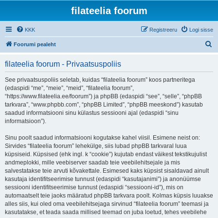
filateelia foorum
KKK
Registreeru
Logi sisse
O
Foorumi pealeht
t
filateelia foorum - Privaatsuspoliis
s
i
See privaatsuspoliis seletab, kuidas “filateelia foorum” koos partneritega
(edaspidi “me”, “meie”, “meid”, “filateelia foorum”,
“https://www.filateelia.ee/foorum”) ja phpBB (edaspidi “see”, “selle”, “phpBB
tarkvara”, “www.phpbb.com”, “phpBB Limited”, “phpBB meeskond”) kasutab
saadud informatsiooni sinu külastus sessiooni ajal (edaspidi “sinu
informatsioon”).
Sinu poolt saadud informatsiooni kogutakse kahel viisil. Esimene neist on:
Sirvides “filateelia foorum” lehekülge, siis lubad phpBB tarkvaral luua
küpsiseid. Küpsised (ehk ingl. k “cookie”) kujutab endast väikest tekstikujulist
andmeplokki, mille veebiserver saadab teie veebilehitsejale ja mis
salvestatakse teie arvuti kõvakettale. Esimesed kaks küpsist sisaldavad ainult
kasutaja identifitseerimise tunnust (edaspidi “kasutajanimi”) ja anonüümse
sessiooni identifitseerimise tunnust (edaspidi “sessiooni-id”), mis on
automaatselt teie jaoks määratud phpBB tarkvara poolt. Kolmas küpsis luuakse
alles siis, kui oled oma veebilehitsejaga sirvinud “filateelia foorum” teemasi ja
kasutatakse, et teada saada millised teemad on juba loetud, tehes veebilehe