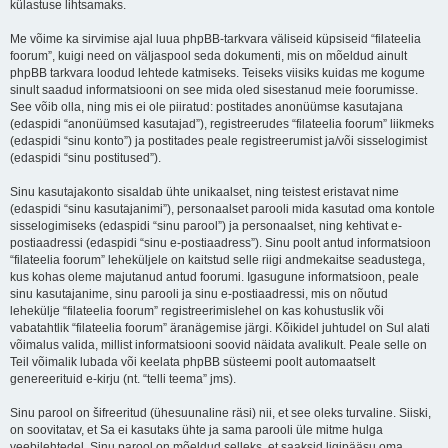
külastuse lihtsamaks.
Me võime ka sirvimise ajal luua phpBB-tarkvara väliseid küpsiseid “filateelia
foorum”, kuigi need on väljaspool seda dokumenti, mis on mõeldud ainult
phpBB tarkvara loodud lehtede katmiseks. Teiseks viisiks kuidas me kogume
sinult saadud informatsiooni on see mida oled sisestanud meie foorumisse.
See võib olla, ning mis ei ole piiratud: postitades anonüümse kasutajana
(edaspidi “anonüümsed kasutajad”), registreerudes “filateelia foorum” liikmeks
(edaspidi “sinu konto”) ja postitades peale registreerumist ja/või sisselogimist
(edaspidi “sinu postitused”).
Sinu kasutajakonto sisaldab ühte unikaalset, ning teistest eristavat nime
(edaspidi “sinu kasutajanimi”), personaalset parooli mida kasutad oma kontole
sisselogimiseks (edaspidi “sinu parool”) ja personaalset, ning kehtivat e-
postiaadressi (edaspidi “sinu e-postiaadress”). Sinu poolt antud informatsioon
“filateelia foorum” leheküljele on kaitstud selle riigi andmekaitse seadustega,
kus kohas oleme majutanud antud foorumi. Igasugune informatsioon, peale
sinu kasutajanime, sinu parooli ja sinu e-postiaadressi, mis on nõutud
lehekülje “filateelia foorum” registreerimislehel on kas kohustuslik või
vabatahtlik “filateelia foorum” äranägemise järgi. Kõikidel juhtudel on Sul alati
võimalus valida, millist informatsiooni soovid näidata avalikult. Peale selle on
Teil võimalik lubada või keelata phpBB süsteemi poolt automaatselt
genereerituid e-kirju (nt. “telli teema” jms).
Sinu parool on šifreeritud (ühesuunaline räsi) nii, et see oleks turvaline. Siiski,
on soovitatav, et Sa ei kasutaks ühte ja sama parooli üle mitme hulga
veebilehtedel. Sinu parool on mõeldud selleks, et saaksid ligipääsu oma