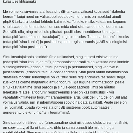
külastuse lihtsamaks.
Me võime ka sirvimise ajal luua phpBB-tarkvara väliseid küpsiseid “filateelia
foorum”, kuigi need on väljaspool seda dokumenti, mis on mõeldud ainult
phpBB tarkvara loodud lehtede katmiseks. Teiseks viisiks kuidas me kogume
sinult saadud informatsiooni on see mida oled sisestanud meie foorumisse.
See võib olla, ning mis ei ole piiratud: postitades anonüümse kasutajana
(edaspidi “anonüümsed kasutajad”), registreerudes “filateelia foorum” liikmeks
(edaspidi “sinu konto”) ja postitades peale registreerumist ja/või sisselogimist
(edaspidi “sinu postitused”).
Sinu kasutajakonto sisaldab ühte unikaalset, ning teistest eristavat nime
(edaspidi “sinu kasutajanimi”), personaalset parooli mida kasutad oma kontole
sisselogimiseks (edaspidi “sinu parool”) ja personaalset, ning kehtivat e-
postiaadressi (edaspidi “sinu e-postiaadress”). Sinu poolt antud informatsioon
“filateelia foorum” leheküljele on kaitstud selle riigi andmekaitse seadustega,
kus kohas oleme majutanud antud foorumi. Igasugune informatsioon, peale
sinu kasutajanime, sinu parooli ja sinu e-postiaadressi, mis on nõutud
lehekülje “filateelia foorum” registreerimislehel on kas kohustuslik või
vabatahtlik “filateelia foorum” äranägemise järgi. Kõikidel juhtudel on Sul alati
võimalus valida, millist informatsiooni soovid näidata avalikult. Peale selle on
Teil võimalik lubada või keelata phpBB süsteemi poolt automaatselt
genereerituid e-kirju (nt. “telli teema” jms).
Sinu parool on šifreeritud (ühesuunaline räsi) nii, et see oleks turvaline. Siiski,
on soovitatav, et Sa ei kasutaks ühte ja sama parooli üle mitme hulga
veebilehtedel. Sinu parool on mõeldud selleks, et saaksid ligipääsu oma