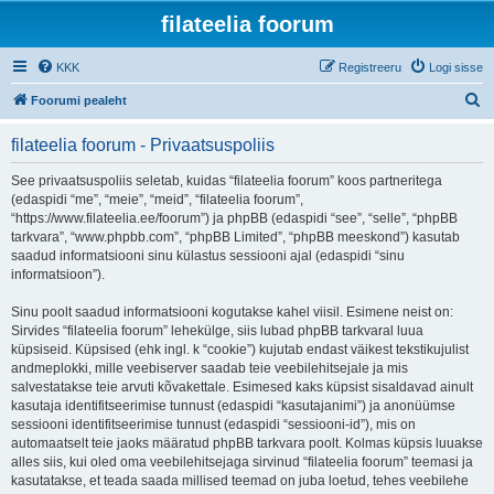
filateelia foorum
KKK
Registreeru
Logi sisse
O
Foorumi pealeht
t
filateelia foorum - Privaatsuspoliis
s
i
See privaatsuspoliis seletab, kuidas “filateelia foorum” koos partneritega
(edaspidi “me”, “meie”, “meid”, “filateelia foorum”,
“https://www.filateelia.ee/foorum”) ja phpBB (edaspidi “see”, “selle”, “phpBB
tarkvara”, “www.phpbb.com”, “phpBB Limited”, “phpBB meeskond”) kasutab
saadud informatsiooni sinu külastus sessiooni ajal (edaspidi “sinu
informatsioon”).
Sinu poolt saadud informatsiooni kogutakse kahel viisil. Esimene neist on:
Sirvides “filateelia foorum” lehekülge, siis lubad phpBB tarkvaral luua
küpsiseid. Küpsised (ehk ingl. k “cookie”) kujutab endast väikest tekstikujulist
andmeplokki, mille veebiserver saadab teie veebilehitsejale ja mis
salvestatakse teie arvuti kõvakettale. Esimesed kaks küpsist sisaldavad ainult
kasutaja identifitseerimise tunnust (edaspidi “kasutajanimi”) ja anonüümse
sessiooni identifitseerimise tunnust (edaspidi “sessiooni-id”), mis on
automaatselt teie jaoks määratud phpBB tarkvara poolt. Kolmas küpsis luuakse
alles siis, kui oled oma veebilehitsejaga sirvinud “filateelia foorum” teemasi ja
kasutatakse, et teada saada millised teemad on juba loetud, tehes veebilehe