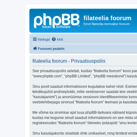
filateelia foorum
Eesti filateelia teemaline foorum
Kiirlingid
KKK
Foorumi pealeht
filateelia foorum - Privaatsuspoliis
See privaatsuspoliis seletab, kuidas “filateelia foorum” koos par
“www.phpbb.com”, “phpBB Limited”, “phpBB meeskond”) kasutab s
Sinu poolt saadud informatsiooni kogutakse kahel viisil. Esimene
tekstikujulist andmeplokki, mille veebiserver saadab teie veebil
“kasutajanimi”) ja anonüümse sessiooni identifitseerimise tunnu
veebilehitsejaga sirvinud “filateelia foorum” teemasi ja kasuta
Me võime ka sirvimise ajal luua phpBB-tarkvara väliseid küpsis
kuidas me kogume sinult saadud informatsiooni on see mida ole
registreerudes “filateelia foorum” liikmeks (edaspidi “sinu konto”
Sinu kasutajakonto sisaldab ühte unikaalset, ning teistest eris