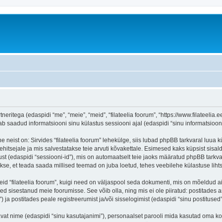
tneritega (edaspidi “me”, “meie”, “meid”, “filateelia foorum”, “https://www.filateelia.
aadud informatsiooni sinu külastus sessiooni ajal (edaspidi “sinu informatsioon”
 neist on: Sirvides “filateelia foorum” lehekülge, siis lubad phpBB tarkvaral luua k
ehitsejale ja mis salvestatakse teie arvuti kõvakettale. Esimesed kaks küpsist sisald
st (edaspidi “sessiooni-id”), mis on automaatselt teie jaoks määratud phpBB tarkva
takse, et teada saada millised teemad on juba loetud, tehes veebilehe külastuse lih
eid “filateelia foorum”, kuigi need on väljaspool seda dokumenti, mis on mõeldud a
d sisestanud meie foorumisse. See võib olla, ning mis ei ole piiratud: postitad
) ja postitades peale registreerumist ja/või sisselogimist (edaspidi “sinu postitused”
tavat nime (edaspidi “sinu kasutajanimi”), personaalset parooli mida kasutad oma ko