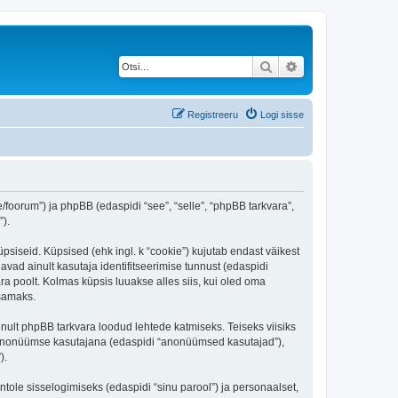
Otsi
Täiendatud otsing
Registreeru
Logi sisse
ee/foorum”) ja phpBB (edaspidi “see”, “selle”, “phpBB tarkvara”,
).
üpsiseid. Küpsised (ehk ingl. k “cookie”) kujutab endast väikest
avad ainult kasutaja identifitseerimise tunnust (edaspidi
ra poolt. Kolmas küpsis luuakse alles siis, kui oled oma
tsamaks.
inult phpBB tarkvara loodud lehtede katmiseks. Teiseks viisiks
es anonüümse kasutajana (edaspidi “anonüümsed kasutajad”),
).
ntole sisselogimiseks (edaspidi “sinu parool”) ja personaalset,