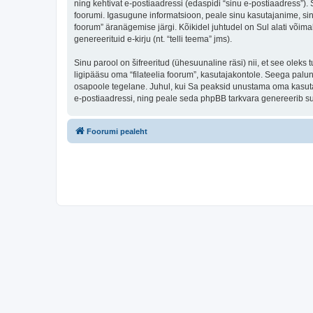
ning kehtivat e-postiaadressi (edaspidi “sinu e-postiaadress”).
foorumi. Igasugune informatsioon, peale sinu kasutajanime, sinu 
foorum” äranägemise järgi. Kõikidel juhtudel on Sul alati võimal
genereerituid e-kirju (nt. “telli teema” jms).
Sinu parool on šifreeritud (ühesuunaline räsi) nii, et see oleks
ligipääsu oma “filateelia foorum”, kasutajakontole. Seega palun
osapoole tegelane. Juhul, kui Sa peaksid unustama oma kasutaj
e-postiaadressi, ning peale seda phpBB tarkvara genereerib sul
Foorumi pealeht