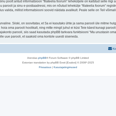
 Sinu poolt antud informatsioon “filateelia foorum” leheküljele on kaitstud selle r
parooli ja sinu e-postiaadressi, mis on nõutud lehekülje “filateelia foorum” registre
us valida, millist informatsiooni soovid näidata avalikult. Peale selle on Teil võim
 turvaline. Siiski, on soovitatav, et Sa ei kasutaks ühte ja sama parooli üle mitme h
 hoia oma parooli hoolikalt, ning mitte mingil juhul ei küsi Teie käest kunagi paroo
akonto parooli, siis saad kasutada phpBB tarkvara funktsiooni “Ma unustasin oma 
le uue parooli, et saaksid oma kontole uuesti siseneda.
Ko
Arendas
phpBB
® Forum Software © phpBB Limited
Estonian translation by phpBB Eesti [Exabot] © 2008*-2025
Privaatsus
|
Kasutajatingimused