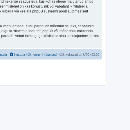
iigi andmekaitse seadustega, kus kohas oleme majutanud antud
erimislehel on kas kohustuslik või vabatahtlik “filateelia
alik lubada või keelata phpBB süsteemi poolt automaatselt
ulga veebilehtedel. Sinu parool on mõeldud selleks, et saaksid
li, olgu ta “filateelia foorum”, phpBB või mõne muu kolmanda
parooli”. Antud toiminguga küsitakse sinu kasutajanime ja sinu
ntakt
Kustuta kõik foorumi küpsised
Kõik kellaajad on
UTC+03:00