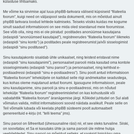
külastuse lihtsamaks.
Me võime ka sirvimise ajal luua phpBB-tarkvara väliseid küpsiseid “filateelia
foorum”, kuigi need on väljaspool seda dokumenti, mis on mõeldud ainult
phpBB tarkvara loodud lehtede katmiseks. Teiseks viisiks kuidas me kogume
sinult saadud informatsiooni on see mida oled sisestanud meie foorumisse.
See võib olla, ning mis ei ole piiratud: postitades anonüümse kasutajana
(edaspidi “anonüümsed kasutajad”), registreerudes “filateelia foorum” liikmeks
(edaspidi “sinu konto”) ja postitades peale registreerumist ja/või sisselogimist
(edaspidi “sinu postitused”).
Sinu kasutajakonto sisaldab ühte unikaalset, ning teistest eristavat nime
(edaspidi “sinu kasutajanimi”), personaalset parooli mida kasutad oma kontole
sisselogimiseks (edaspidi “sinu parool”) ja personaalset, ning kehtivat e-
postiaadressi (edaspidi “sinu e-postiaadress”). Sinu poolt antud informatsioon
“filateelia foorum” leheküljele on kaitstud selle riigi andmekaitse seadustega,
kus kohas oleme majutanud antud foorumi. Igasugune informatsioon, peale
sinu kasutajanime, sinu parooli ja sinu e-postiaadressi, mis on nõutud
lehekülje “filateelia foorum” registreerimislehel on kas kohustuslik või
vabatahtlik “filateelia foorum” äranägemise järgi. Kõikidel juhtudel on Sul alati
võimalus valida, millist informatsiooni soovid näidata avalikult. Peale selle on
Teil võimalik lubada või keelata phpBB süsteemi poolt automaatselt
genereerituid e-kirju (nt. “telli teema” jms).
Sinu parool on šifreeritud (ühesuunaline räsi) nii, et see oleks turvaline. Siiski,
on soovitatav, et Sa ei kasutaks ühte ja sama parooli üle mitme hulga
veebilehtedel. Sinu parool on mõeldud selleks, et saaksid ligipääsu oma