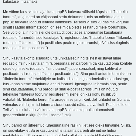
külastuse lihtsamaks.
Me võime ka sirvimise ajal luua phpBB-tarkvara väliseid küpsiseid “filateelia
foorum”, kuigi need on väljaspool seda dokumenti, mis on mõeldud ainult
phpBB tarkvara loodud lehtede katmiseks. Teiseks viisiks kuidas me kogume
sinult saadud informatsiooni on see mida oled sisestanud meie foorumisse.
See võib olla, ning mis ei ole piiratud: postitades anonüümse kasutajana
(edaspidi “anonüümsed kasutajad”), registreerudes “filateelia foorum” liikmeks
(edaspidi “sinu konto”) ja postitades peale registreerumist ja/või sisselogimist
(edaspidi “sinu postitused”).
Sinu kasutajakonto sisaldab ühte unikaalset, ning teistest eristavat nime
(edaspidi “sinu kasutajanimi”), personaalset parooli mida kasutad oma kontole
sisselogimiseks (edaspidi “sinu parool”) ja personaalset, ning kehtivat e-
postiaadressi (edaspidi “sinu e-postiaadress”). Sinu poolt antud informatsioon
“filateelia foorum” leheküljele on kaitstud selle riigi andmekaitse seadustega,
kus kohas oleme majutanud antud foorumi. Igasugune informatsioon, peale
sinu kasutajanime, sinu parooli ja sinu e-postiaadressi, mis on nõutud
lehekülje “filateelia foorum” registreerimislehel on kas kohustuslik või
vabatahtlik “filateelia foorum” äranägemise järgi. Kõikidel juhtudel on Sul alati
võimalus valida, millist informatsiooni soovid näidata avalikult. Peale selle on
Teil võimalik lubada või keelata phpBB süsteemi poolt automaatselt
genereerituid e-kirju (nt. “telli teema” jms).
Sinu parool on šifreeritud (ühesuunaline räsi) nii, et see oleks turvaline. Siiski,
on soovitatav, et Sa ei kasutaks ühte ja sama parooli üle mitme hulga
veebilehtedel. Sinu parool on mõeldud selleks, et saaksid ligipääsu oma