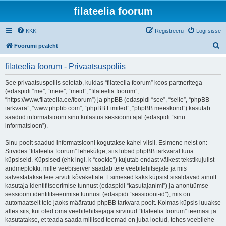
filateelia foorum
KKK
Registreeru
Logi sisse
O
Foorumi pealeht
t
filateelia foorum - Privaatsuspoliis
s
i
See privaatsuspoliis seletab, kuidas “filateelia foorum” koos partneritega
(edaspidi “me”, “meie”, “meid”, “filateelia foorum”,
“https://www.filateelia.ee/foorum”) ja phpBB (edaspidi “see”, “selle”, “phpBB
tarkvara”, “www.phpbb.com”, “phpBB Limited”, “phpBB meeskond”) kasutab
saadud informatsiooni sinu külastus sessiooni ajal (edaspidi “sinu
informatsioon”).
Sinu poolt saadud informatsiooni kogutakse kahel viisil. Esimene neist on:
Sirvides “filateelia foorum” lehekülge, siis lubad phpBB tarkvaral luua
küpsiseid. Küpsised (ehk ingl. k “cookie”) kujutab endast väikest tekstikujulist
andmeplokki, mille veebiserver saadab teie veebilehitsejale ja mis
salvestatakse teie arvuti kõvakettale. Esimesed kaks küpsist sisaldavad ainult
kasutaja identifitseerimise tunnust (edaspidi “kasutajanimi”) ja anonüümse
sessiooni identifitseerimise tunnust (edaspidi “sessiooni-id”), mis on
automaatselt teie jaoks määratud phpBB tarkvara poolt. Kolmas küpsis luuakse
alles siis, kui oled oma veebilehitsejaga sirvinud “filateelia foorum” teemasi ja
kasutatakse, et teada saada millised teemad on juba loetud, tehes veebilehe