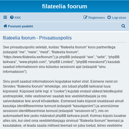
filateelia foorum
KKK
Registreeru
Logi sisse
O
Foorumi pealeht
t
filateelia foorum - Privaatsuspoliis
s
i
See privaatsuspoliis seletab, kuidas “filateelia foorum” koos partneritega
(edaspidi “me”, “meie”, “meid”, “filateelia foorum”,
“https://www.filateelia.ee/foorum”) ja phpBB (edaspidi “see”, “selle”, “phpBB
tarkvara”, “www.phpbb.com”, “phpBB Limited”, “phpBB meeskond”) kasutab
saadud informatsiooni sinu külastus sessiooni ajal (edaspidi “sinu
informatsioon”).
Sinu poolt saadud informatsiooni kogutakse kahel viisil. Esimene neist on:
Sirvides “filateelia foorum” lehekülge, siis lubad phpBB tarkvaral luua
küpsiseid. Küpsised (ehk ingl. k “cookie”) kujutab endast väikest tekstikujulist
andmeplokki, mille veebiserver saadab teie veebilehitsejale ja mis
salvestatakse teie arvuti kõvakettale. Esimesed kaks küpsist sisaldavad ainult
kasutaja identifitseerimise tunnust (edaspidi “kasutajanimi”) ja anonüümse
sessiooni identifitseerimise tunnust (edaspidi “sessiooni-id”), mis on
automaatselt teie jaoks määratud phpBB tarkvara poolt. Kolmas küpsis luuakse
alles siis, kui oled oma veebilehitsejaga sirvinud “filateelia foorum” teemasi ja
kasutatakse, et teada saada millised teemad on juba loetud, tehes veebilehe