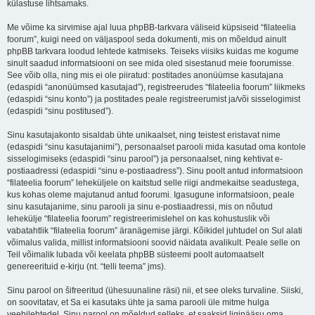
külastuse lihtsamaks.
Me võime ka sirvimise ajal luua phpBB-tarkvara väliseid küpsiseid “filateelia
foorum”, kuigi need on väljaspool seda dokumenti, mis on mõeldud ainult
phpBB tarkvara loodud lehtede katmiseks. Teiseks viisiks kuidas me kogume
sinult saadud informatsiooni on see mida oled sisestanud meie foorumisse.
See võib olla, ning mis ei ole piiratud: postitades anonüümse kasutajana
(edaspidi “anonüümsed kasutajad”), registreerudes “filateelia foorum” liikmeks
(edaspidi “sinu konto”) ja postitades peale registreerumist ja/või sisselogimist
(edaspidi “sinu postitused”).
Sinu kasutajakonto sisaldab ühte unikaalset, ning teistest eristavat nime
(edaspidi “sinu kasutajanimi”), personaalset parooli mida kasutad oma kontole
sisselogimiseks (edaspidi “sinu parool”) ja personaalset, ning kehtivat e-
postiaadressi (edaspidi “sinu e-postiaadress”). Sinu poolt antud informatsioon
“filateelia foorum” leheküljele on kaitstud selle riigi andmekaitse seadustega,
kus kohas oleme majutanud antud foorumi. Igasugune informatsioon, peale
sinu kasutajanime, sinu parooli ja sinu e-postiaadressi, mis on nõutud
lehekülje “filateelia foorum” registreerimislehel on kas kohustuslik või
vabatahtlik “filateelia foorum” äranägemise järgi. Kõikidel juhtudel on Sul alati
võimalus valida, millist informatsiooni soovid näidata avalikult. Peale selle on
Teil võimalik lubada või keelata phpBB süsteemi poolt automaatselt
genereerituid e-kirju (nt. “telli teema” jms).
Sinu parool on šifreeritud (ühesuunaline räsi) nii, et see oleks turvaline. Siiski,
on soovitatav, et Sa ei kasutaks ühte ja sama parooli üle mitme hulga
veebilehtedel. Sinu parool on mõeldud selleks, et saaksid ligipääsu oma