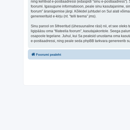
ning kehtivat e-postiaadressi (edaspidi “sinu e-postiaadress”).
foorumi. Igasugune informatsioon, peale sinu kasutajanime, sinu 
foorum” äranägemise järgi. Kõikidel juhtudel on Sul alati võimal
genereerituid e-kirju (nt. “telli teema” jms).
Sinu parool on šifreeritud (ühesuunaline räsi) nii, et see oleks
ligipääsu oma “filateelia foorum”, kasutajakontole. Seega palun
osapoole tegelane. Juhul, kui Sa peaksid unustama oma kasutaj
e-postiaadressi, ning peale seda phpBB tarkvara genereerib sul
Foorumi pealeht