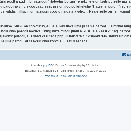
 Sinu poolt antud informatsioon “filateelia foorum” leheküljele on kaitstud selle r
parooli ja sinu e-postiaadressi, mis on nõutud lehekülje “filateelia foorum” registre
us valida, millist informatsiooni soovid näidata avalikult. Peale selle on Teil võim
 turvaline. Siiski, on soovitatav, et Sa ei kasutaks ühte ja sama parooli üle mitme h
 hoia oma parooli hoolikalt, ning mitte mingil juhul ei küsi Teie käest kunagi paroo
akonto parooli, siis saad kasutada phpBB tarkvara funktsiooni “Ma unustasin oma 
le uue parooli, et saaksid oma kontole uuesti siseneda.
Ko
Arendas
phpBB
® Forum Software © phpBB Limited
Estonian translation by phpBB Eesti [Exabot] © 2008*-2025
Privaatsus
|
Kasutajatingimused