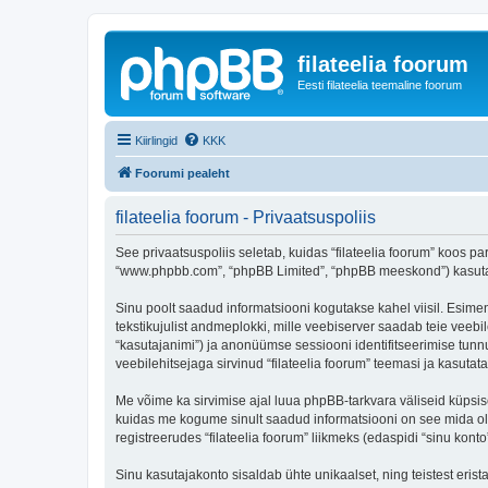
filateelia foorum
Eesti filateelia teemaline foorum
Kiirlingid
KKK
Foorumi pealeht
filateelia foorum - Privaatsuspoliis
See privaatsuspoliis seletab, kuidas “filateelia foorum” koos par
“www.phpbb.com”, “phpBB Limited”, “phpBB meeskond”) kasutab s
Sinu poolt saadud informatsiooni kogutakse kahel viisil. Esimene
tekstikujulist andmeplokki, mille veebiserver saadab teie veebil
“kasutajanimi”) ja anonüümse sessiooni identifitseerimise tunnu
veebilehitsejaga sirvinud “filateelia foorum” teemasi ja kasuta
Me võime ka sirvimise ajal luua phpBB-tarkvara väliseid küpsis
kuidas me kogume sinult saadud informatsiooni on see mida ole
registreerudes “filateelia foorum” liikmeks (edaspidi “sinu konto”
Sinu kasutajakonto sisaldab ühte unikaalset, ning teistest eris