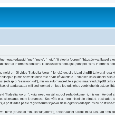
tneritega (edaspidi “me”, “meie”, “meid”, “filateelia foorum”, “https://www.filateelia.
aadud informatsiooni sinu külastus sessiooni ajal (edaspidi “sinu informatsioon”
 neist on: Sirvides “filateelia foorum” lehekülge, siis lubad phpBB tarkvaral luua k
ehitsejale ja mis salvestatakse teie arvuti kõvakettale. Esimesed kaks küpsist sisald
st (edaspidi “sessiooni-id”), mis on automaatselt teie jaoks määratud phpBB tarkva
takse, et teada saada millised teemad on juba loetud, tehes veebilehe külastuse lih
eid “filateelia foorum”, kuigi need on väljaspool seda dokumenti, mis on mõeldud a
d sisestanud meie foorumisse. See võib olla, ning mis ei ole piiratud: postitad
) ja postitades peale registreerumist ja/või sisselogimist (edaspidi “sinu postitused”
tavat nime (edaspidi “sinu kasutajanimi”), personaalset parooli mida kasutad oma ko