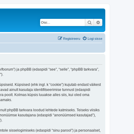
Otsi
Täiendatud otsing
Registreeru
Logi sisse
ee/foorum”) ja phpBB (edaspidi “see”, “selle”, “phpBB tarkvara”,
).
üpsiseid. Küpsised (ehk ingl. k “cookie”) kujutab endast väikest
avad ainult kasutaja identifitseerimise tunnust (edaspidi
ra poolt. Kolmas küpsis luuakse alles siis, kui oled oma
tsamaks.
inult phpBB tarkvara loodud lehtede katmiseks. Teiseks viisiks
es anonüümse kasutajana (edaspidi “anonüümsed kasutajad”),
).
ntole sisselogimiseks (edaspidi “sinu parool”) ja personaalset,