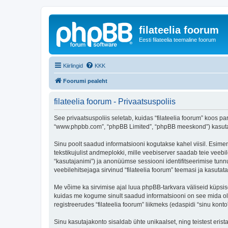
filateelia foorum
Eesti filateelia teemaline foorum
Kiirlingid
KKK
Foorumi pealeht
filateelia foorum - Privaatsuspoliis
See privaatsuspoliis seletab, kuidas “filateelia foorum” koos par
“www.phpbb.com”, “phpBB Limited”, “phpBB meeskond”) kasutab s
Sinu poolt saadud informatsiooni kogutakse kahel viisil. Esimene
tekstikujulist andmeplokki, mille veebiserver saadab teie veebil
“kasutajanimi”) ja anonüümse sessiooni identifitseerimise tunnu
veebilehitsejaga sirvinud “filateelia foorum” teemasi ja kasuta
Me võime ka sirvimise ajal luua phpBB-tarkvara väliseid küpsis
kuidas me kogume sinult saadud informatsiooni on see mida ole
registreerudes “filateelia foorum” liikmeks (edaspidi “sinu konto”
Sinu kasutajakonto sisaldab ühte unikaalset, ning teistest eris