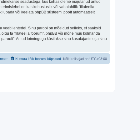
iigi andmekaitse seadustega, kus kohas oleme majutanud antud
erimislehel on kas kohustuslik või vabatahtlik “filateelia
alik lubada või keelata phpBB süsteemi poolt automaatselt
ulga veebilehtedel. Sinu parool on mõeldud selleks, et saaksid
li, olgu ta “filateelia foorum”, phpBB või mõne muu kolmanda
parooli”. Antud toiminguga küsitakse sinu kasutajanime ja sinu
ntakt
Kustuta kõik foorumi küpsised
Kõik kellaajad on
UTC+03:00