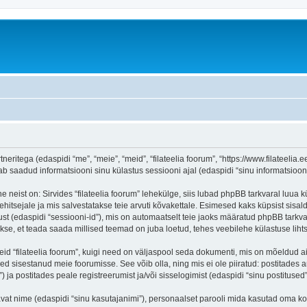
tneritega (edaspidi “me”, “meie”, “meid”, “filateelia foorum”, “https://www.filateelia.
aadud informatsiooni sinu külastus sessiooni ajal (edaspidi “sinu informatsioon”
 neist on: Sirvides “filateelia foorum” lehekülge, siis lubad phpBB tarkvaral luua k
ehitsejale ja mis salvestatakse teie arvuti kõvakettale. Esimesed kaks küpsist sisald
st (edaspidi “sessiooni-id”), mis on automaatselt teie jaoks määratud phpBB tarkva
takse, et teada saada millised teemad on juba loetud, tehes veebilehe külastuse lih
eid “filateelia foorum”, kuigi need on väljaspool seda dokumenti, mis on mõeldud a
d sisestanud meie foorumisse. See võib olla, ning mis ei ole piiratud: postitad
) ja postitades peale registreerumist ja/või sisselogimist (edaspidi “sinu postitused”
tavat nime (edaspidi “sinu kasutajanimi”), personaalset parooli mida kasutad oma ko