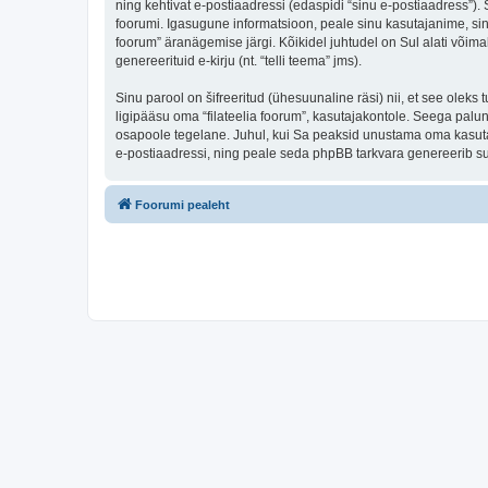
ning kehtivat e-postiaadressi (edaspidi “sinu e-postiaadress”).
foorumi. Igasugune informatsioon, peale sinu kasutajanime, sinu 
foorum” äranägemise järgi. Kõikidel juhtudel on Sul alati võimal
genereerituid e-kirju (nt. “telli teema” jms).
Sinu parool on šifreeritud (ühesuunaline räsi) nii, et see oleks
ligipääsu oma “filateelia foorum”, kasutajakontole. Seega palun
osapoole tegelane. Juhul, kui Sa peaksid unustama oma kasutaj
e-postiaadressi, ning peale seda phpBB tarkvara genereerib sul
Foorumi pealeht