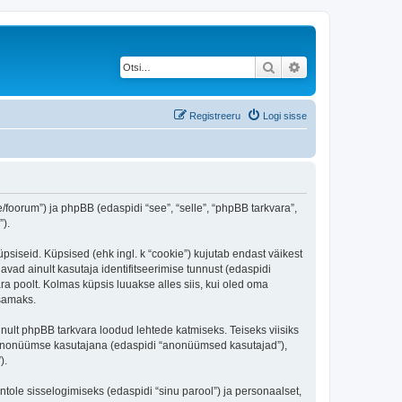
Otsi
Täiendatud otsing
Registreeru
Logi sisse
ee/foorum”) ja phpBB (edaspidi “see”, “selle”, “phpBB tarkvara”,
).
üpsiseid. Küpsised (ehk ingl. k “cookie”) kujutab endast väikest
avad ainult kasutaja identifitseerimise tunnust (edaspidi
ra poolt. Kolmas küpsis luuakse alles siis, kui oled oma
tsamaks.
inult phpBB tarkvara loodud lehtede katmiseks. Teiseks viisiks
es anonüümse kasutajana (edaspidi “anonüümsed kasutajad”),
).
ntole sisselogimiseks (edaspidi “sinu parool”) ja personaalset,