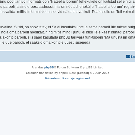
 Sinu poolt antud informatsioon “filateelia foorum” leheküljele on kaitstud selle r
parooli ja sinu e-postiaadressi, mis on nõutud lehekülje “filateelia foorum” registre
us valida, millist informatsiooni soovid näidata avalikult. Peale selle on Teil võim
 turvaline. Siiski, on soovitatav, et Sa ei kasutaks ühte ja sama parooli üle mitme h
 hoia oma parooli hoolikalt, ning mitte mingil juhul ei küsi Teie käest kunagi paroo
akonto parooli, siis saad kasutada phpBB tarkvara funktsiooni “Ma unustasin oma 
le uue parooli, et saaksid oma kontole uuesti siseneda.
Ko
Arendas
phpBB
® Forum Software © phpBB Limited
Estonian translation by phpBB Eesti [Exabot] © 2008*-2025
Privaatsus
|
Kasutajatingimused