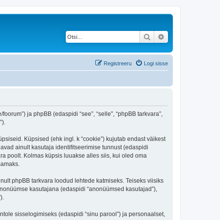
Otsi
Täiendatud otsing
Registreeru
Logi sisse
ee/foorum”) ja phpBB (edaspidi “see”, “selle”, “phpBB tarkvara”,
).
üpsiseid. Küpsised (ehk ingl. k “cookie”) kujutab endast väikest
avad ainult kasutaja identifitseerimise tunnust (edaspidi
ra poolt. Kolmas küpsis luuakse alles siis, kui oled oma
tsamaks.
inult phpBB tarkvara loodud lehtede katmiseks. Teiseks viisiks
es anonüümse kasutajana (edaspidi “anonüümsed kasutajad”),
).
ntole sisselogimiseks (edaspidi “sinu parool”) ja personaalset,