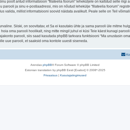
 Sinu poolt antud informatsioon “filateelia foorum” leheküljele on kaitstud selle r
parooli ja sinu e-postiaadressi, mis on nõutud lehekülje “filateelia foorum” registre
us valida, millist informatsiooni soovid näidata avalikult. Peale selle on Teil võim
 turvaline. Siiski, on soovitatav, et Sa ei kasutaks ühte ja sama parooli üle mitme h
 hoia oma parooli hoolikalt, ning mitte mingil juhul ei küsi Teie käest kunagi paroo
akonto parooli, siis saad kasutada phpBB tarkvara funktsiooni “Ma unustasin oma 
le uue parooli, et saaksid oma kontole uuesti siseneda.
Ko
Arendas
phpBB
® Forum Software © phpBB Limited
Estonian translation by phpBB Eesti [Exabot] © 2008*-2025
Privaatsus
|
Kasutajatingimused