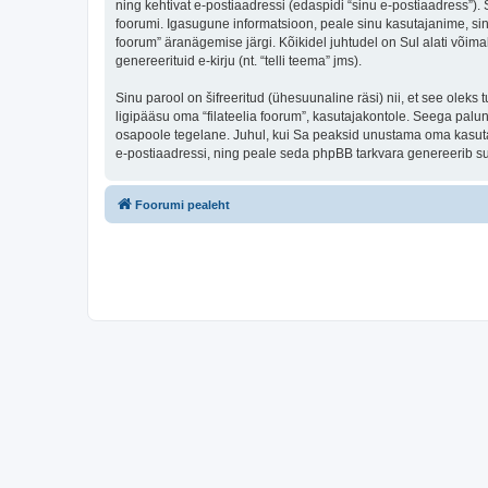
ning kehtivat e-postiaadressi (edaspidi “sinu e-postiaadress”).
foorumi. Igasugune informatsioon, peale sinu kasutajanime, sinu 
foorum” äranägemise järgi. Kõikidel juhtudel on Sul alati võimal
genereerituid e-kirju (nt. “telli teema” jms).
Sinu parool on šifreeritud (ühesuunaline räsi) nii, et see oleks
ligipääsu oma “filateelia foorum”, kasutajakontole. Seega palun
osapoole tegelane. Juhul, kui Sa peaksid unustama oma kasutaj
e-postiaadressi, ning peale seda phpBB tarkvara genereerib sul
Foorumi pealeht