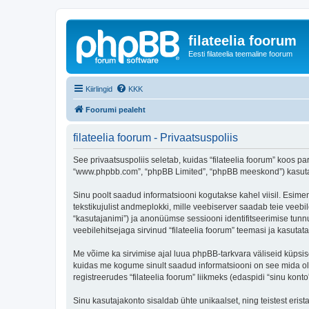
filateelia foorum
Eesti filateelia teemaline foorum
Kiirlingid
KKK
Foorumi pealeht
filateelia foorum - Privaatsuspoliis
See privaatsuspoliis seletab, kuidas “filateelia foorum” koos par
“www.phpbb.com”, “phpBB Limited”, “phpBB meeskond”) kasutab s
Sinu poolt saadud informatsiooni kogutakse kahel viisil. Esimene
tekstikujulist andmeplokki, mille veebiserver saadab teie veebil
“kasutajanimi”) ja anonüümse sessiooni identifitseerimise tunnu
veebilehitsejaga sirvinud “filateelia foorum” teemasi ja kasuta
Me võime ka sirvimise ajal luua phpBB-tarkvara väliseid küpsis
kuidas me kogume sinult saadud informatsiooni on see mida ole
registreerudes “filateelia foorum” liikmeks (edaspidi “sinu konto”
Sinu kasutajakonto sisaldab ühte unikaalset, ning teistest eris