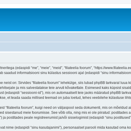
tneritega (edaspidi “me”, “meie”, “meid”, “filateelia foorum”, “https://www.filateelia.
aadud informatsiooni sinu külastus sessiooni ajal (edaspidi “sinu informatsioon”
 neist on: Sirvides “filateelia foorum” lehekülge, siis lubad phpBB tarkvaral luua k
ehitsejale ja mis salvestatakse teie arvuti kõvakettale. Esimesed kaks küpsist sisald
st (edaspidi “sessiooni-id”), mis on automaatselt teie jaoks määratud phpBB tarkva
takse, et teada saada millised teemad on juba loetud, tehes veebilehe külastuse lih
eid “filateelia foorum”, kuigi need on väljaspool seda dokumenti, mis on mõeldud a
d sisestanud meie foorumisse. See võib olla, ning mis ei ole piiratud: postitad
) ja postitades peale registreerumist ja/või sisselogimist (edaspidi “sinu postitused”
tavat nime (edaspidi “sinu kasutajanimi”), personaalset parooli mida kasutad oma ko