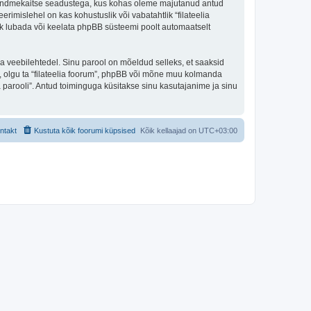
iigi andmekaitse seadustega, kus kohas oleme majutanud antud
erimislehel on kas kohustuslik või vabatahtlik “filateelia
alik lubada või keelata phpBB süsteemi poolt automaatselt
ulga veebilehtedel. Sinu parool on mõeldud selleks, et saaksid
li, olgu ta “filateelia foorum”, phpBB või mõne muu kolmanda
parooli”. Antud toiminguga küsitakse sinu kasutajanime ja sinu
ntakt
Kustuta kõik foorumi küpsised
Kõik kellaajad on
UTC+03:00