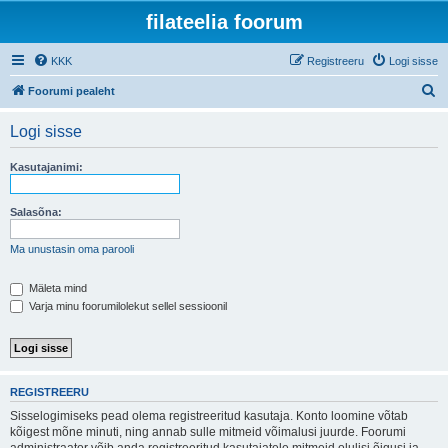
filateelia foorum
KKK
Registreeru
Logi sisse
O
Foorumi pealeht
t
Logi sisse
s
i
Kasutajanimi:
Salasõna:
Ma unustasin oma parooli
Mäleta mind
Varja minu foorumilolekut sellel sessioonil
REGISTREERU
Sisselogimiseks pead olema registreeritud kasutaja. Konto loomine võtab
kõigest mõne minuti, ning annab sulle mitmeid võimalusi juurde. Foorumi
administraator võib anda registreeritud kasutajatele mitmeid olulisi õigusi ja