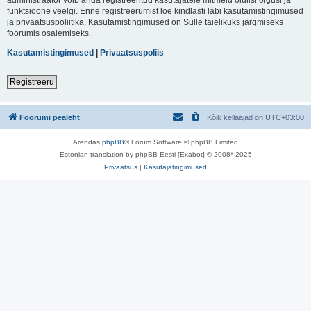
funktsioone veelgi. Enne registreerumist loe kindlasti läbi kasutamistingimused
ja privaatsuspoliitika. Kasutamistingimused on Sulle täielikuks järgmiseks
foorumis osalemiseks.
Kasutamistingimused
|
Privaatsuspoliis
Registreeru
Foorumi pealeht
Kõik kellaajad on
UTC+03:00
Arendas
phpBB
® Forum Software © phpBB Limited
Estonian translation by phpBB Eesti [Exabot] © 2008*-2025
Privaatsus
|
Kasutajatingimused