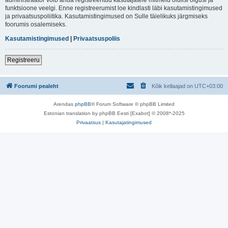
funktsioone veelgi. Enne registreerumist loe kindlasti läbi kasutamistingimused
ja privaatsuspoliitika. Kasutamistingimused on Sulle täielikuks järgmiseks
foorumis osalemiseks.
Kasutamistingimused
|
Privaatsuspoliis
Registreeru
Foorumi pealeht
Kõik kellaajad on
UTC+03:00
Arendas
phpBB
® Forum Software © phpBB Limited
Estonian translation by phpBB Eesti [Exabot] © 2008*-2025
Privaatsus
|
Kasutajatingimused