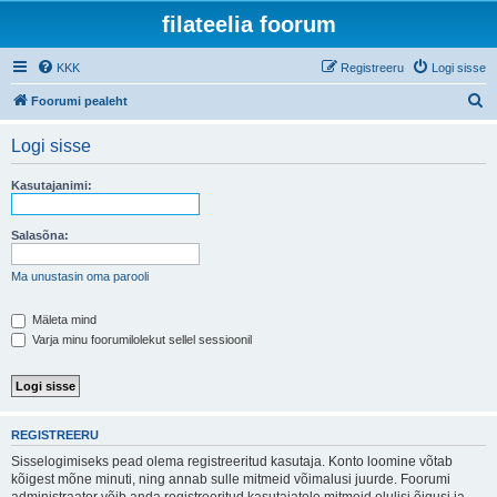
filateelia foorum
KKK
Registreeru
Logi sisse
O
Foorumi pealeht
t
Logi sisse
s
i
Kasutajanimi:
Salasõna:
Ma unustasin oma parooli
Mäleta mind
Varja minu foorumilolekut sellel sessioonil
REGISTREERU
Sisselogimiseks pead olema registreeritud kasutaja. Konto loomine võtab
kõigest mõne minuti, ning annab sulle mitmeid võimalusi juurde. Foorumi
administraator võib anda registreeritud kasutajatele mitmeid olulisi õigusi ja