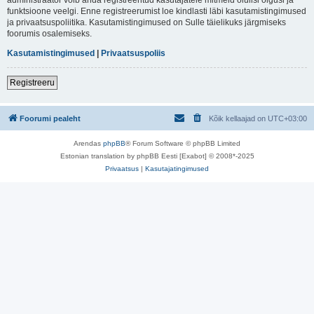
funktsioone veelgi. Enne registreerumist loe kindlasti läbi kasutamistingimused
ja privaatsuspoliitika. Kasutamistingimused on Sulle täielikuks järgmiseks
foorumis osalemiseks.
Kasutamistingimused
|
Privaatsuspoliis
Registreeru
Foorumi pealeht
Kõik kellaajad on
UTC+03:00
Arendas
phpBB
® Forum Software © phpBB Limited
Estonian translation by phpBB Eesti [Exabot] © 2008*-2025
Privaatsus
|
Kasutajatingimused