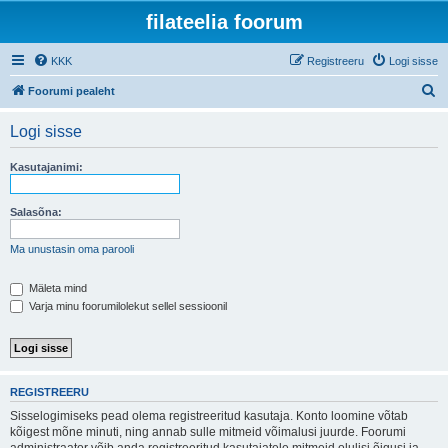
filateelia foorum
KKK
Registreeru
Logi sisse
O
Foorumi pealeht
t
Logi sisse
s
i
Kasutajanimi:
Salasõna:
Ma unustasin oma parooli
Mäleta mind
Varja minu foorumilolekut sellel sessioonil
REGISTREERU
Sisselogimiseks pead olema registreeritud kasutaja. Konto loomine võtab
kõigest mõne minuti, ning annab sulle mitmeid võimalusi juurde. Foorumi
administraator võib anda registreeritud kasutajatele mitmeid olulisi õigusi ja