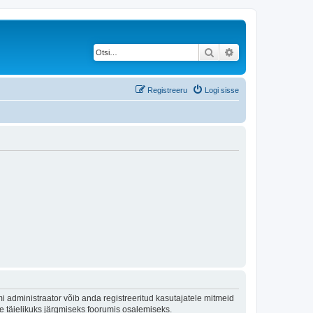
Otsi
Täiendatud otsing
Registreeru
Logi sisse
 administraator võib anda registreeritud kasutajatele mitmeid
lle täielikuks järgmiseks foorumis osalemiseks.