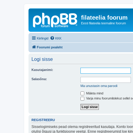
filateelia foorum
Eesti filateelia teemaline foorum
Kiirlingid
KKK
Foorumi pealeht
Logi sisse
Kasutajanimi:
Salasõna:
Ma unustasin oma parooli
Mäleta mind
Varja minu foorumilolekut sellel s
REGISTREERU
Sisselogimiseks pead olema registreeritud kasutaja. Konto loom
olulisi õigusi ja funktsioone veelgi. Enne registreerumist loe k