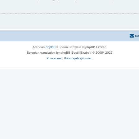
Ko
Arendas
phpBB
® Forum Software © phpBB Limited
Estonian translation by phpBB Eesti [Exabot] © 2008*-2025
Privaatsus
|
Kasutajatingimused