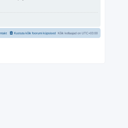
ntakt
Kustuta kõik foorumi küpsised
Kõik kellaajad on
UTC+03:00