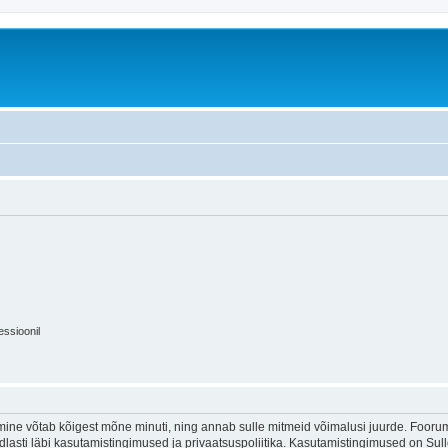
essioonil
ine võtab kõigest mõne minuti, ning annab sulle mitmeid võimalusi juurde. Foorumi
indlasti läbi kasutamistingimused ja privaatsuspoliitika. Kasutamistingimused on Su