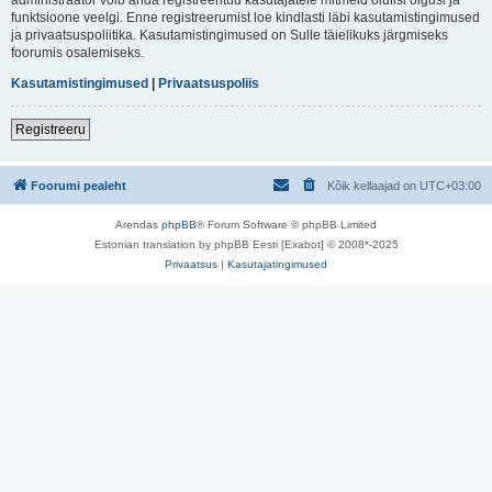
funktsioone veelgi. Enne registreerumist loe kindlasti läbi kasutamistingimused
ja privaatsuspoliitika. Kasutamistingimused on Sulle täielikuks järgmiseks
foorumis osalemiseks.
Kasutamistingimused
|
Privaatsuspoliis
Registreeru
Foorumi pealeht
Kõik kellaajad on
UTC+03:00
Arendas
phpBB
® Forum Software © phpBB Limited
Estonian translation by phpBB Eesti [Exabot] © 2008*-2025
Privaatsus
|
Kasutajatingimused