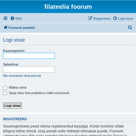
filateelia foorum
KKK
Registreeru
Logi sisse
O
Foorumi pealeht
t
Logi sisse
s
i
Kasutajanimi:
Salasõna:
Ma unustasin oma parooli
Mäleta mind
Varja minu foorumilolekut sellel sessioonil
REGISTREERU
Sisselogimiseks pead olema registreeritud kasutaja. Konto loomine võtab
kõigest mõne minuti, ning annab sulle mitmeid võimalusi juurde. Foorumi
administraator võib anda registreeritud kasutajatele mitmeid olulisi õigusi ja