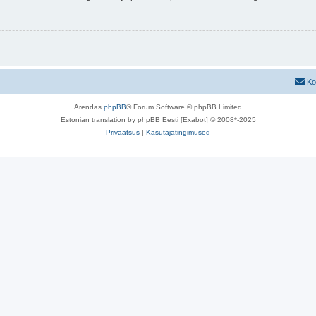
Ko
Arendas
phpBB
® Forum Software © phpBB Limited
Estonian translation by phpBB Eesti [Exabot] © 2008*-2025
Privaatsus
|
Kasutajatingimused