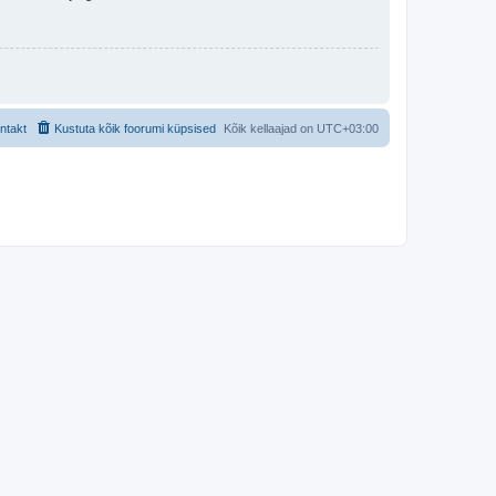
ntakt
Kustuta kõik foorumi küpsised
Kõik kellaajad on
UTC+03:00