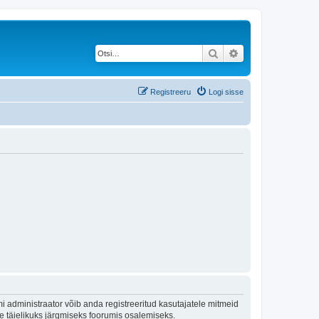
Otsi
Täiendatud otsing
Registreeru
Logi sisse
 administraator võib anda registreeritud kasutajatele mitmeid
lle täielikuks järgmiseks foorumis osalemiseks.