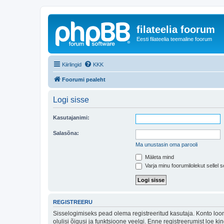
filateelia foorum
Eesti filateelia teemaline foorum
Kiirlingid
KKK
Foorumi pealeht
Logi sisse
Kasutajanimi:
Salasõna:
Ma unustasin oma parooli
Mäleta mind
Varja minu foorumilolekut sellel s
REGISTREERU
Sisselogimiseks pead olema registreeritud kasutaja. Konto loom
olulisi õigusi ja funktsioone veelgi. Enne registreerumist loe k