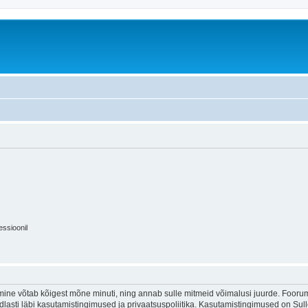
essioonil
ine võtab kõigest mõne minuti, ning annab sulle mitmeid võimalusi juurde. Foorumi
indlasti läbi kasutamistingimused ja privaatsuspoliitika. Kasutamistingimused on Su