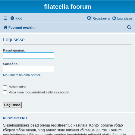
filateelia foorum
KKK
Registreeru
Logi sisse
O
Foorumi pealeht
t
Logi sisse
s
i
Kasutajanimi:
Salasõna:
Ma unustasin oma parooli
Mäleta mind
Varja minu foorumilolekut sellel sessioonil
REGISTREERU
Sisselogimiseks pead olema registreeritud kasutaja. Konto loomine võtab
kõigest mõne minuti, ning annab sulle mitmeid võimalusi juurde. Foorumi
administraator võib anda registreeritud kasutajatele mitmeid olulisi õigusi ja