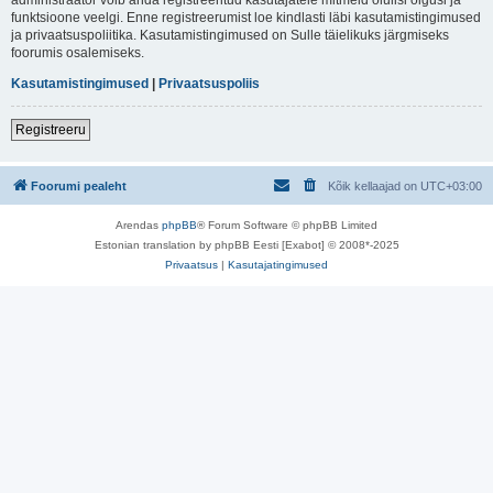
funktsioone veelgi. Enne registreerumist loe kindlasti läbi kasutamistingimused
ja privaatsuspoliitika. Kasutamistingimused on Sulle täielikuks järgmiseks
foorumis osalemiseks.
Kasutamistingimused
|
Privaatsuspoliis
Registreeru
Foorumi pealeht
Kõik kellaajad on
UTC+03:00
Arendas
phpBB
® Forum Software © phpBB Limited
Estonian translation by phpBB Eesti [Exabot] © 2008*-2025
Privaatsus
|
Kasutajatingimused